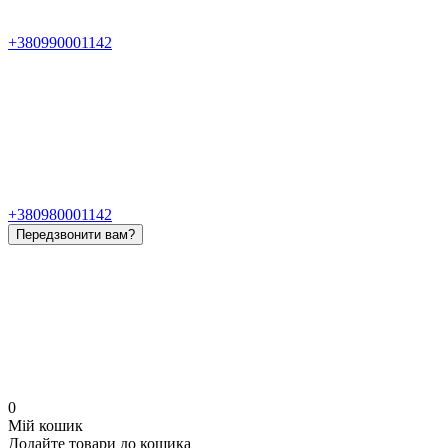
+380990001142
+380980001142
Передзвонити вам?
0
Мій кошик
Додайте товари до кошика