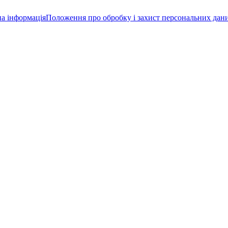
а інформація
Положення про обробку і захист персональних дан