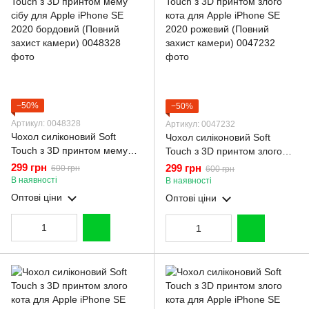
−50%
−50%
Артикул: 0048328
Артикул: 0047232
Чохол силіконовий Soft
Чохол силіконовий Soft
Touch з 3D принтом мему
Touch з 3D принтом злого
сібу для Apple iPhone SE
кота для Apple iPhone SE
299 грн
299 грн
600 грн
600 грн
2020 бордовий (Повний
2020 рожевий (Повний
В наявності
В наявності
захист камери)
захист камери)
Оптові ціни
Оптові ціни