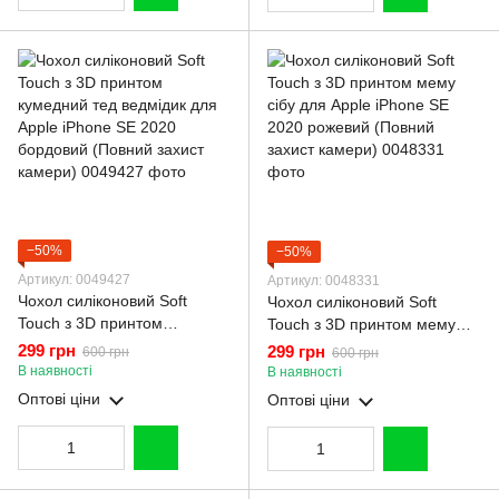
−50%
−50%
Артикул: 0049427
Артикул: 0048331
Чохол силіконовий Soft
Чохол силіконовий Soft
Touch з 3D принтом
Touch з 3D принтом мему
кумедний тед ведмідик для
сібу для Apple iPhone SE
299 грн
299 грн
600 грн
600 грн
Apple iPhone SE 2020
2020 рожевий (Повний
В наявності
В наявності
бордовий (Повний захист
захист камери)
Оптові ціни
Оптові ціни
камери)