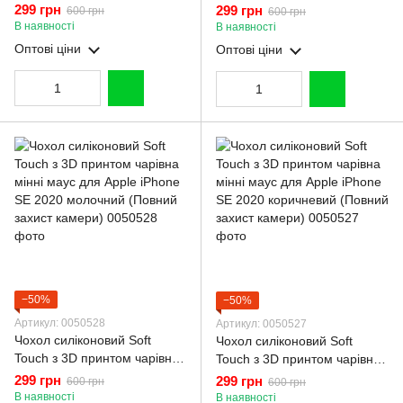
Apple iPhone SE 2020
мінні маус для Apple iPhone
299 грн
299 грн
600 грн
600 грн
бордовий (Повний захист
SE 2020 рожевий (Повний
В наявності
В наявності
камери)
захист камери)
Оптові ціни
Оптові ціни
−50%
−50%
Артикул: 0050528
Артикул: 0050527
Чохол силіконовий Soft
Чохол силіконовий Soft
Touch з 3D принтом чарівна
Touch з 3D принтом чарівна
мінні маус для Apple iPhone
мінні маус для Apple iPhone
299 грн
299 грн
600 грн
600 грн
SE 2020 молочний (Повний
SE 2020 коричневий (Повний
В наявності
В наявності