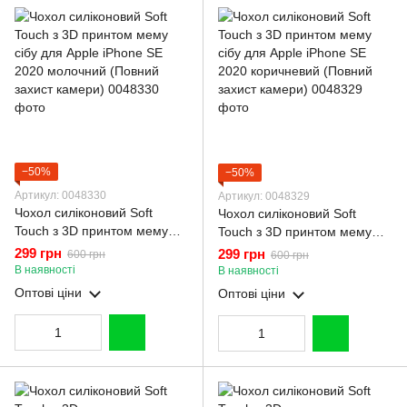
−50%
−50%
Артикул: 0048330
Артикул: 0048329
Чохол силіконовий Soft
Чохол силіконовий Soft
Touch з 3D принтом мему
Touch з 3D принтом мему
сібу для Apple iPhone SE
сібу для Apple iPhone SE
299 грн
299 грн
600 грн
600 грн
2020 молочний (Повний
2020 коричневий (Повний
В наявності
В наявності
захист камери)
захист камери)
Оптові ціни
Оптові ціни