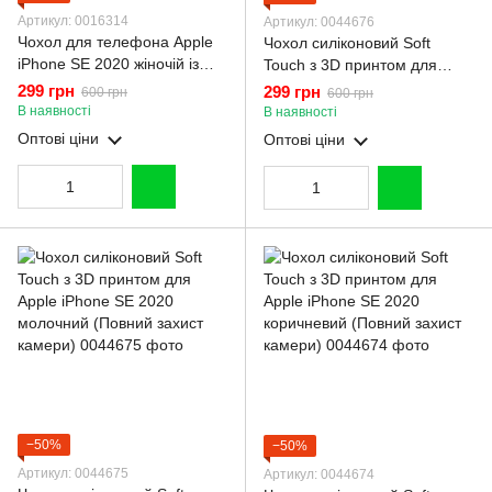
Артикул: 0016314
Артикул: 0044676
Чохол для телефона Apple
Чохол силіконовий Soft
iPhone SE 2020 жіночій із
Touch з 3D принтом для
ремінцем з прикрасами та
Apple iPhone SE 2020
299 грн
299 грн
600 грн
600 грн
золотою окантовкою на
рожевий (Повний захист
В наявності
В наявності
айфон се 2020 пудровий
камери)
Оптові ціни
Оптові ціни
gs1
−50%
−50%
Артикул: 0044675
Артикул: 0044674