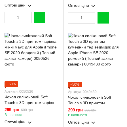
захист камери)
захист камери)
Оптові ціни
Оптові ціни
−50%
−50%
Артикул: 0050526
Артикул: 0049430
Чохол силіконовий Soft
Чохол силіконовий Soft
Touch з 3D принтом чарівна
Touch з 3D принтом
мінні маус для Apple iPhone
кумедний тед ведмідик для
299 грн
299 грн
600 грн
600 грн
SE 2020 бордовий (Повний
Apple iPhone SE 2020
В наявності
В наявності
захист камери)
рожевий (Повний захист
Оптові ціни
Оптові ціни
камери)