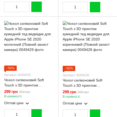
−50%
−50%
Артикул: 0049429
Артикул: 0049428
Чохол силіконовий Soft
Чохол силіконовий Soft
Touch з 3D принтом
Touch з 3D принтом
кумедний тед ведмідик для
кумедний тед ведмідик для
299 грн
299 грн
600 грн
600 грн
Apple iPhone SE 2020
Apple iPhone SE 2020
В наявності
В наявності
молочний (Повний захист
коричневий (Повний захист
Оптові ціни
Оптові ціни
камери)
камери)