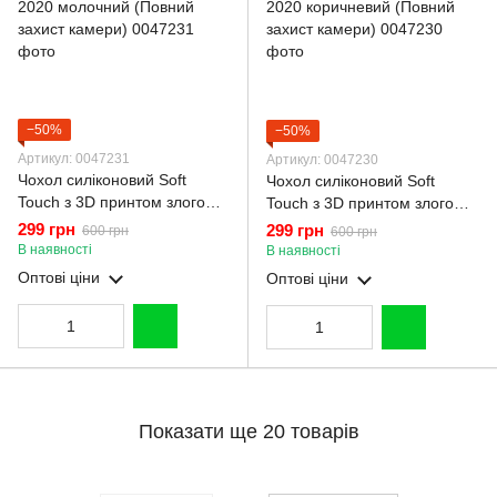
−50%
−50%
Артикул: 0047231
Артикул: 0047230
Чохол силіконовий Soft
Чохол силіконовий Soft
Touch з 3D принтом злого
Touch з 3D принтом злого
кота для Apple iPhone SE
кота для Apple iPhone SE
299 грн
299 грн
600 грн
600 грн
2020 молочний (Повний
2020 коричневий (Повний
В наявності
В наявності
захист камери)
захист камери)
Оптові ціни
Оптові ціни
Показати ще 20 товарів