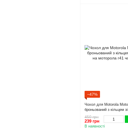
−47%
Чохол для Motorola Mot
броньований з кільцем з
моторола г41 чорний
450 грн
239 грн
В наявності