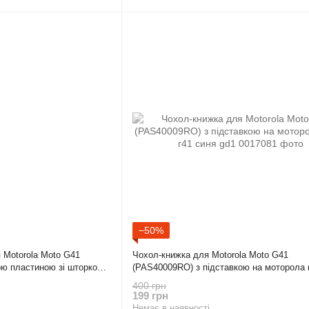
−50%
 Motorola Moto G41
Чохол-книжка для Motorola Moto G41
ою пластиною зі шторкою
(PAS40009RO) з підставкою на моторола 
синя gd1
400 грн
199 грн
Немає в наявності