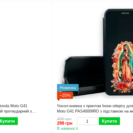
Новинка
−25%
orola Moto G41
Чохол-книжка з принтом Ікони оберігу для
й протиударний з
Moto G41 PAS40009RO з підставкою на м
й
г41 чорна gd1
400 грн
Купити
Купити
299 грн
В наявності