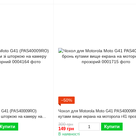
−50%
o G41 (PAS40009RO)
Чохол для Motorola Moto G41 PAS40009R
і шторкою на камеру на
кутами вище екрана на моторола г41 про
300 грн
Купити
Купити
149 грн
В наявності