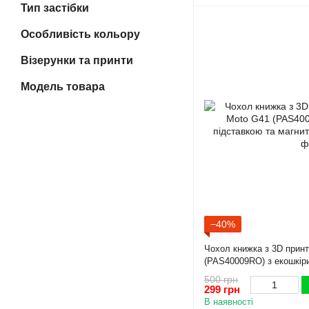
Тип застібки
Особливість кольору
Візерунки та принти
Модель товара
−40%
Чохол книжка з 3D принт
(PAS40009RO) з екошкіри
магнитом чорна gd2
500 грн
299 грн
В наявності