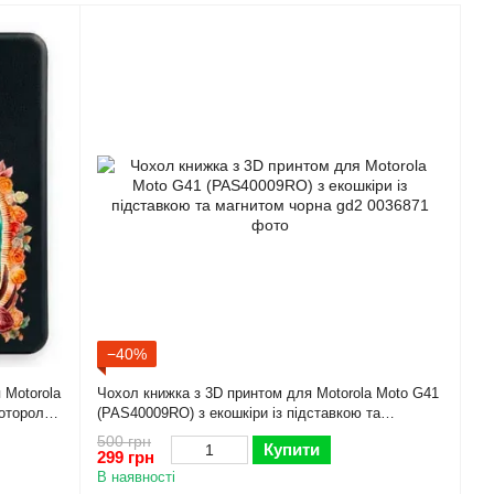
−40%
 Motorola
Чохол книжка з 3D принтом для Motorola Moto G41
оторола
(PAS40009RO) з екошкіри із підставкою та
магнитом чорна gd2
500 грн
Купити
299 грн
В наявності