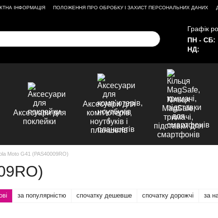
КТНА ІНФОРМАЦІЯ
ПОЛОЖЕННЯ ПРО ОБРОБКУ І ЗАХИСТ ПЕРСОНАЛЬНИХ ДАНИХ
Графік ро
ПН - СБ:
НД:
Кільця
Аксесуари для
MagSafe,
Аксесуари для
комп'ютерів,
тримачі,
поклейки
ноутбуків і
підставки для
планшетів
смартфонів
ola Moto G41 (PAS40009RO)
009RO)
ові
за популярністю
спочатку дешевше
спочатку дорожчі
за н