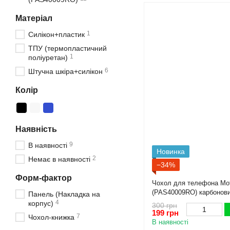
Матеріал
1
Силікон+пластик
ТПУ (термопластичний
1
поліуретан)
6
Штучна шкіра+силікон
Колір
Наявність
9
В наявності
Новинка
2
Немає в наявності
−34%
Форм-фактор
Чохол для телефона Mot
(PAS40009RO) карбонови
Панель (Накладка на
високими бортами чорни
4
корпус)
300 грн
199 грн
7
Чохол-книжка
В наявності