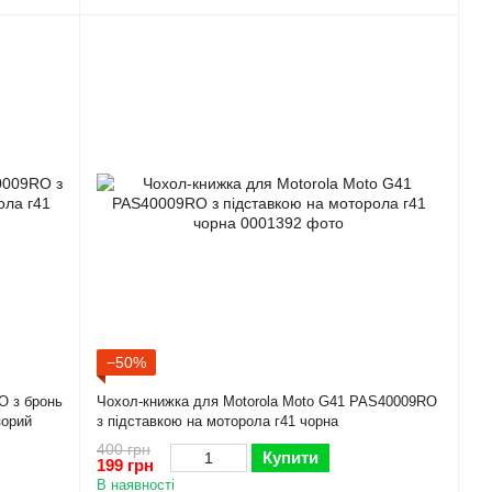
−50%
O з бронь
Чохол-книжка для Motorola Moto G41 PAS40009RO
зорий
з підставкою на моторола г41 чорна
400 грн
Купити
199 грн
В наявності