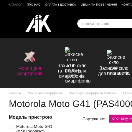
Перейти до основного контенту
КАТАЛОГ
ПРО НАС
ОПЛАТА І ДОСТАВКА
ОБМІН ТА ПОВЕРНЕННЯ
КОНТА
ВІДГУКИ ПРО МАГАЗИН
Захисне скло
Чохли для
Захисне скло
та плівки для
смартфонів
для планшетів
смартфонів
Головна
Чохли для смартфонів
Чохли для смартфонів Motorola
Motor
Motorola Moto G41 (PAS40
Модель пристрою
спочатку н
Сортування:
Motorola Moto G41
11
(PAS40009RO)