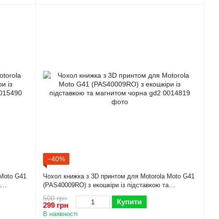
−40%
 Moto G41
Чохол книжка з 3D принтом для Motorola Moto G41
а
(PAS40009RO) з екошкіри із підставкою та
магнитом чорна gd2
500 грн
Купити
299 грн
В наявності