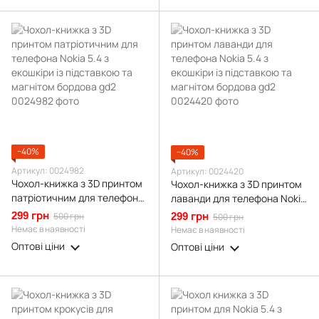
−40%
−40%
Артикул: 0024982
Артикул: 0024420
Чохол-книжка з 3D принтом
Чохол-книжка з 3D принтом
патріотичним для телефона
лаванди для телефона Nokia
Nokia 5.4 з екошкіри із
5.4 з екошкіри із підставкою
299 грн
500 грн
299 грн
500 грн
підставкою та магнітом
та магнітом бордова gd2
Немає в наявності
Немає в наявності
бордова gd2
Оптові ціни
Оптові ціни