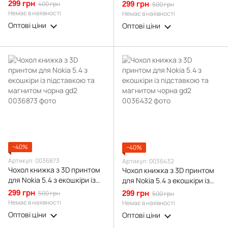
підставкою на нокіа 5.4
5.4 з екошкіри із підставкою
299 грн
400 грн
299 грн
500 грн
бордова gd1
та магнітом бордова gd2
Немає в наявності
Немає в наявності
Оптові ціни
Оптові ціни
−40%
−40%
Артикул: 0036873
Артикул: 0036432
Чохол книжка з 3D принтом
Чохол книжка з 3D принтом
для Nokia 5.4 з екошкіри із
для Nokia 5.4 з екошкіри із
підставкою та магнитом
підставкою та магнитом
299 грн
500 грн
299 грн
500 грн
чорна gd2
чорна gd2
Немає в наявності
Немає в наявності
Оптові ціни
Оптові ціни