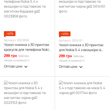
−40%
−40%
Артикул: 0023858
Артикул: 0014151
Чохол-книжка з 3D принтом
Чохол книжка з 3D принтом
крокусів для телефона Nokia
для Nokia 5.4 з екошкіри із
5.4 з екошкіри із підставкою
підставкою та магнитом
299 грн
500 грн
299 грн
500 грн
та магнітом бордова gd2
чорна gd2
Немає в наявності
Немає в наявності
Оптові ціни
Оптові ціни