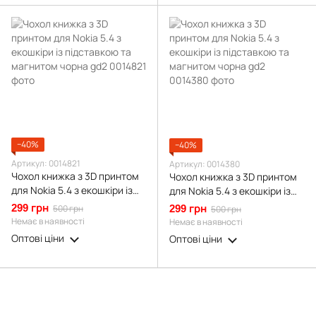
−40%
−40%
Артикул: 0014821
Артикул: 0014380
Чохол книжка з 3D принтом
Чохол книжка з 3D принтом
для Nokia 5.4 з екошкіри із
для Nokia 5.4 з екошкіри із
підставкою та магнитом
підставкою та магнитом
299 грн
500 грн
299 грн
500 грн
чорна gd2
чорна gd2
Немає в наявності
Немає в наявності
Оптові ціни
Оптові ціни