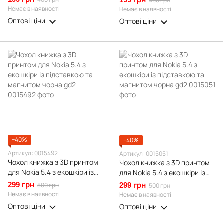
400 грн
Немає в наявності
Немає в наявності
Оптові ціни
Оптові ціни
−40%
−40%
Артикул: 0015492
Артикул: 0015051
Чохол книжка з 3D принтом
Чохол книжка з 3D принтом
для Nokia 5.4 з екошкіри із
для Nokia 5.4 з екошкіри із
підставкою та магнитом
підставкою та магнитом
299 грн
500 грн
299 грн
500 грн
чорна gd2
чорна gd2
Немає в наявності
Немає в наявності
Оптові ціни
Оптові ціни