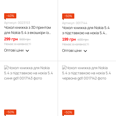
−40%
−50%
Артикул: 0023153
Артикул: 0017144
Чохол книжка з 3D принтом
Чохол-книжка для Nokia 5.4
для Nokia 5.4 з екошкіри із
з підставкою на нокіа 5.4
підставкою та магнитом
чорна gd1
299 грн
500 грн
199 грн
400 грн
чорна gd2
Немає в наявності
Немає в наявності
Оптові ціни
Оптові ціни
−50%
−50%