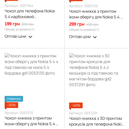
Артикул: 0051944
Артикул: 0053136
Чохол для телефона Nokia
Чохол-книжка з принтом
5.4 карбоновий
Ікони оберігу для Nokia 5.4 з
протиударний з високими
підставкою на нокіа 5.4
199 грн
300 грн
299 грн
400 грн
бортами чорний
чорна gd1
Немає в наявності
Немає в наявності
Оптові ціни
Оптові ціни
Новинка
−25%
−40%
Артикул: 0053135
Артикул: 0037291
Чохол-книжка з принтом
Чохол-книжка з 3D принтом
Ікони оберігу для Nokia 5.4 з
крокусів для телефона Nokia