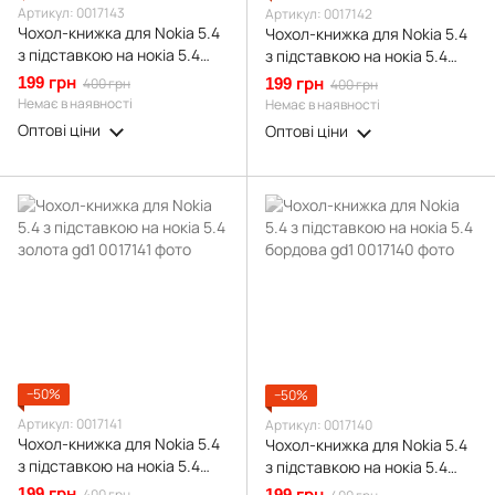
Артикул: 0017143
Артикул: 0017142
Чохол-книжка для Nokia 5.4
Чохол-книжка для Nokia 5.4
з підставкою на нокіа 5.4
з підставкою на нокіа 5.4
синя gd1
червона gd1
199 грн
400 грн
199 грн
400 грн
Немає в наявності
Немає в наявності
Оптові ціни
Оптові ціни
−50%
−50%
Артикул: 0017141
Артикул: 0017140
Чохол-книжка для Nokia 5.4
Чохол-книжка для Nokia 5.4
з підставкою на нокіа 5.4
з підставкою на нокіа 5.4
золота gd1
бордова gd1
199 грн
400 грн
199 грн