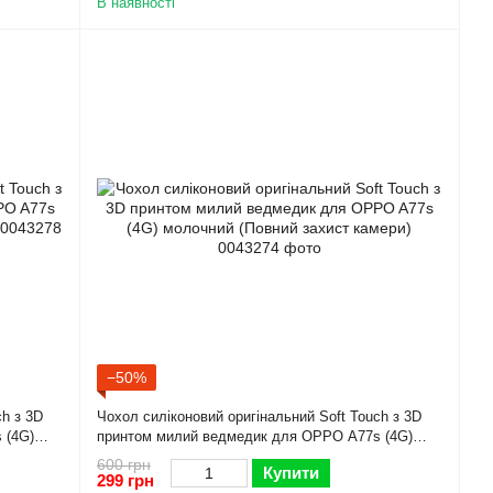
В наявності
−50%
ch з 3D
Чохол силіконовий оригінальний Soft Touch з 3D
 (4G)
принтом милий ведмедик для OPPO A77s (4G)
молочний (Повний захист камери)
600 грн
Купити
299 грн