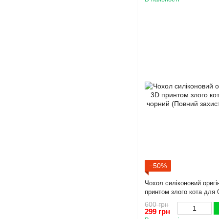
−50%
Чохол силіконовий оригі
принтом злого кота для
(Повний захист камери)
600 грн
299 грн