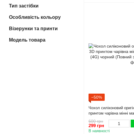
Тип застібки
Особливість кольору
Візерунки та принти
Модель товара
−50%
Чохол силіконовий оригі
принтом чарівна мінні 
чорний (Повний захист к
600 грн
299 грн
В наявності