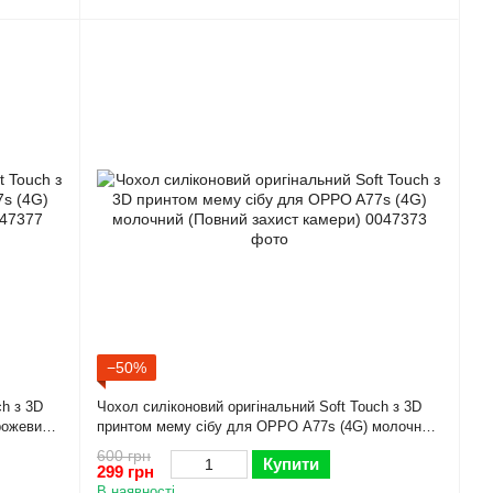
−50%
ch з 3D
Чохол силіконовий оригінальний Soft Touch з 3D
рожевий
принтом мему сібу для OPPO A77s (4G) молочний
(Повний захист камери)
600 грн
Купити
299 грн
В наявності