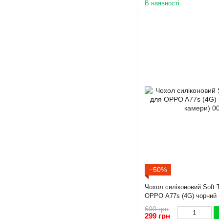
В наявності
−50%
Чохол силіконовий Soft 
OPPO A77s (4G) чорний 
600 грн
299 грн