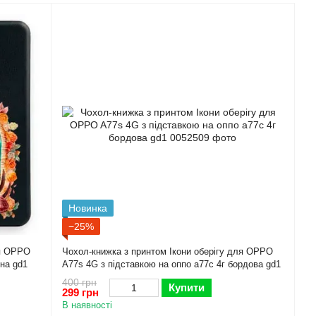
Новинка
−25%
ля OPPO
Чохол-книжка з принтом Ікони оберігу для OPPO
рна gd1
A77s 4G з підставкою на оппо а77с 4г бордова gd1
400 грн
Купити
299 грн
В наявності