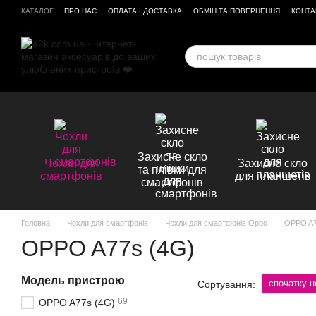
Перейти до основного контенту
КАТАЛОГ
ПРО НАС
ОПЛАТА І ДОСТАВКА
ОБМІН ТА ПОВЕРНЕННЯ
КОНТА
ВІДГУКИ ПРО МАГАЗИН
Захисне скло
Чохли для
Захисне скло
та плівки для
смартфонів
для планшетів
смартфонів
Головна
Чохли для смартфонів
Чохли для смартфонів Oppo
OPPO A7
OPPO A77s (4G)
Модель пристрою
спочатку н
Сортування:
69
OPPO A77s (4G)