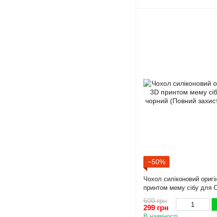
−50%
Чохол силіконовий оригі
принтом мему сібу для 
(Повний захист камери)
600 грн
299 грн
В наявності