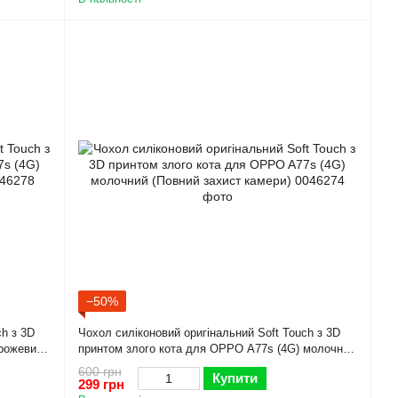
−50%
ch з 3D
Чохол силіконовий оригінальний Soft Touch з 3D
 рожевий
принтом злого кота для OPPO A77s (4G) молочний
(Повний захист камери)
600 грн
Купити
299 грн