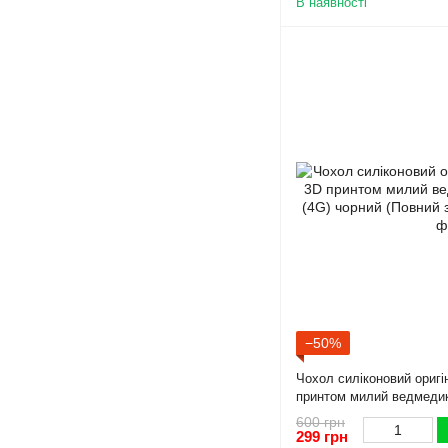
В наявності
−50%
Чохол силіконовий оригі
принтом милий ведмеди
чорний (Повний захист к
600 грн
299 грн