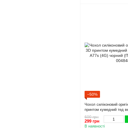
−50%
Чохол силіконовий оригі
принтом кумедний тед 
(4G) чорний (Повний зах
600 грн
299 грн
В наявності