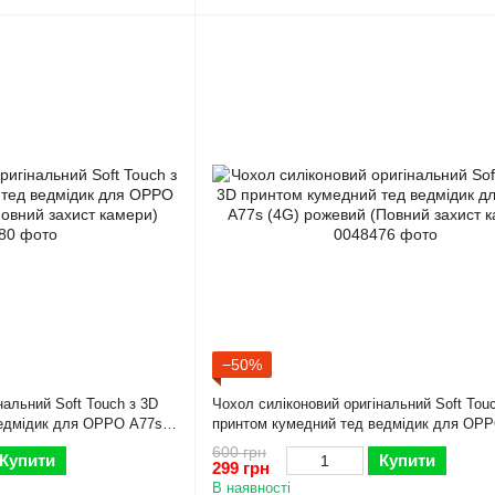
−50%
нальний Soft Touch з 3D
Чохол силіконовий оригінальний Soft Tou
ведмідик для OPPO A77s
принтом кумедний тед ведмідик для OP
ист камери)
(4G) рожевий (Повний захист камери)
600 грн
Купити
Купити
299 грн
В наявності