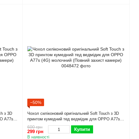
−50%
ch з 3D
Чохол силіконовий оригінальний Soft Touch з 3D
PO A77s
принтом кумедний тед ведмідик для OPPO A77s
(4G) молочний (Повний захист камери)
600 грн
Купити
299 грн
В наявності