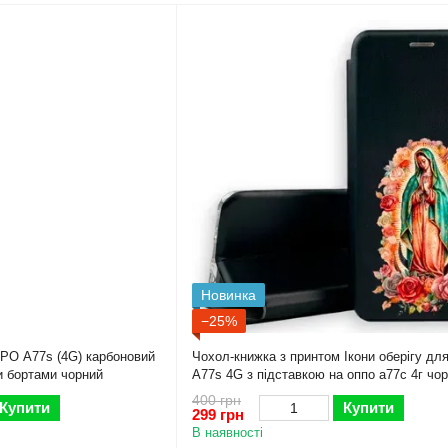
Новинка
−25%
PO A77s (4G) карбоновий
Чохол-книжка з принтом Ікони оберігу д
и бортами чорний
A77s 4G з підставкою на оппо а77с 4г чо
400 грн
Купити
Купити
299 грн
В наявності