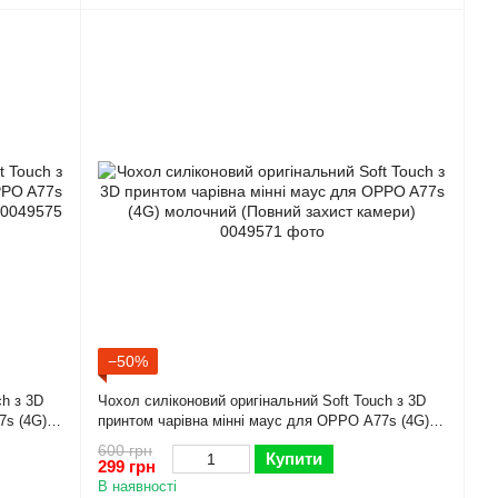
−50%
ch з 3D
Чохол силіконовий оригінальний Soft Touch з 3D
7s (4G)
принтом чарівна мінні маус для OPPO A77s (4G)
молочний (Повний захист камери)
600 грн
Купити
299 грн
В наявності