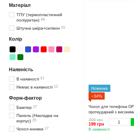
Матеріал
ТПУ (термопластичний
49
поліуретан)
15
Штучна шкіра+силікон
Колір
Наявність
57
В наявності
12
Немає в наявності
Новинка
−34%
Форм-фактор
Чохол для телефона OP
27
Бампер
протиударний з високим
Панель (Накладка на
300 грн
25
корпус)
199 грн
17
Чохол-книжка
В наявності