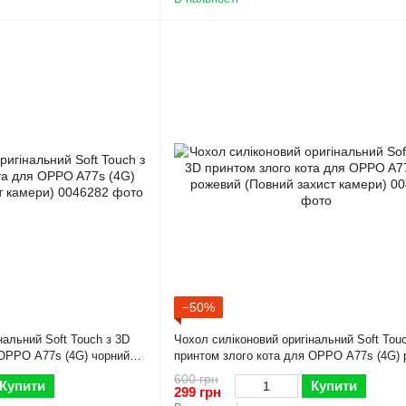
−50%
нальний Soft Touch з 3D
Чохол силіконовий оригінальний Soft Tou
 OPPO A77s (4G) чорний
принтом злого кота для OPPO A77s (4G)
(Повний захист камери)
600 грн
Купити
Купити
299 грн