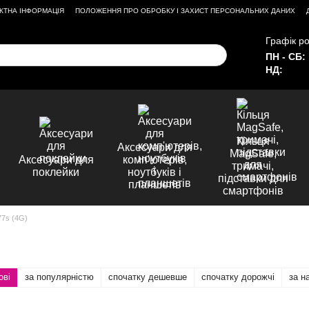
КТНА ІНФОРМАЦІЯ
ПОЛОЖЕННЯ ПРО ОБРОБКУ І ЗАХИСТ ПЕРСОНАЛЬНИХ ДАНИХ
Графік ро
ПН - СБ:
НД:
Кільця
Аксесуари для
MagSafe,
Аксесуари для
комп'ютерів,
тримачі,
поклейки
ноутбуків і
підставки для
планшетів
смартфонів
7s (4G)
ові
за популярністю
спочатку дешевше
спочатку дорожчі
за н