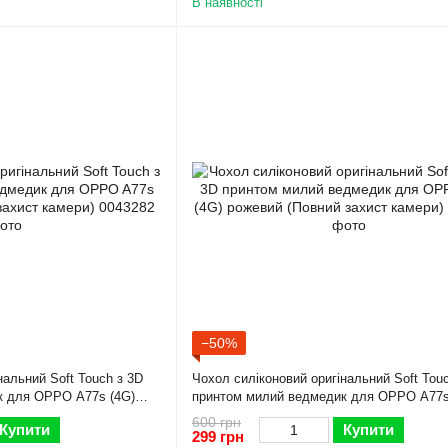
В наявності
−50%
нальний Soft Touch з 3D
Чохол силіконовий оригінальний Soft Tou
к для OPPO A77s (4G)
принтом милий ведмедик для OPPO A77s
амери)
рожевий (Повний захист камери)
600 грн
Купити
Купити
299 грн