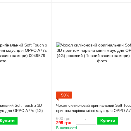
−50%
нальний Soft Touch з 3D
Чохол силіконовий оригінальний Soft Tou
маус для OPPO A77s (4G)
принтом чарівна мінні маус для OPPO A7
амери)
рожевий (Повний захист камери)
600 грн
Купити
Купити
299 грн
В наявності