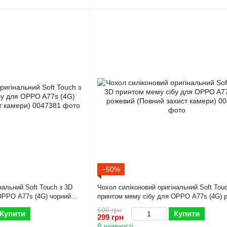
−50%
нальний Soft Touch з 3D
Чохол силіконовий оригінальний Soft Tou
OPPO A77s (4G) чорний
принтом мему сібу для OPPO A77s (4G) 
(Повний захист камери)
600 грн
Купити
Купити
299 грн
В наявності