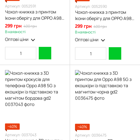
Артикул: 0052591
Артикул: 0052590
Чохол-книжка з принтом
Чохол-книжка з принтом
Ікони оберігу для OPPO A98
Ікони оберігу для OPPO A98
5G з підставкою на оппо а98
5G з підставкою на оппо а98
299 грн
400 грн
299 грн
400 грн
5г бордова gd1
5г чорна gd1
В наявності
В наявності
Оптові ціни
Оптові ціни
−40%
−40%
Артикул: 0037043
Артикул: 0036475