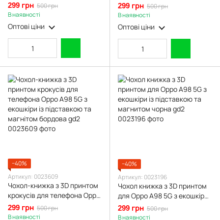
Oppo A98 5G з екошкіри із
A98 5G з екошкіри із
299 грн
500 грн
299 грн
500 грн
підставкою та магнітом
підставкою та магнітом
В наявності
В наявності
бордова gd2
бордова gd2
Оптові ціни
Оптові ціни
−40%
−40%
Артикул: 0023609
Артикул: 0023196
Чохол-книжка з 3D принтом
Чохол книжка з 3D принтом
крокусів для телефона Oppo
для Oppo A98 5G з екошкіри
A98 5G з екошкіри із
із підставкою та магнитом
299 грн
500 грн
299 грн
500 грн
підставкою та магнітом
чорна gd2
В наявності
В наявності