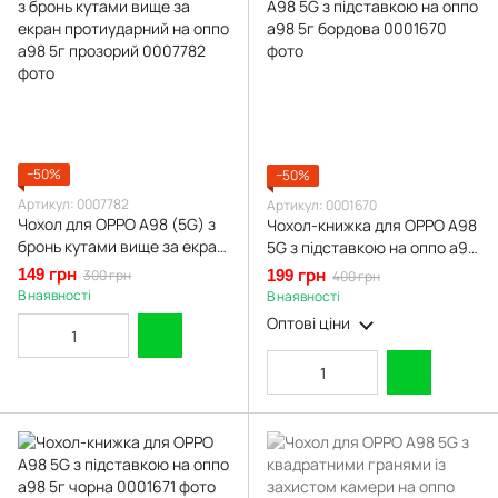
−50%
−50%
Артикул: 0007782
Артикул: 0001670
Чохол для OPPO A98 (5G) з
Чохол-книжка для OPPO A98
бронь кутами вище за екран
5G з підставкою на оппо а98
протиударний на оппо а98
5г бордова
149 грн
300 грн
199 грн
400 грн
5г прозорий
В наявності
В наявності
Оптові ціни