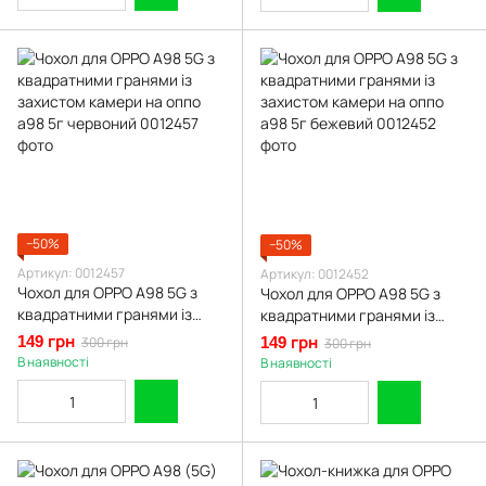
−50%
−50%
Артикул: 0012457
Артикул: 0012452
Чохол для OPPO A98 5G з
Чохол для OPPO A98 5G з
квадратними гранями із
квадратними гранями із
захистом камери на оппо
захистом камери на оппо
149 грн
300 грн
149 грн
300 грн
а98 5г червоний
а98 5г бежевий
В наявності
В наявності