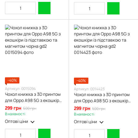
−40%
−40%
Артикул: 0015094
Артикул: 0014423
Чохол книжка з 3D принтом
Чохол книжка з 3D принтом
для Oppo A98 5G з екошкіри
для Oppo A98 5G з екошкіри
із підставкою та магнитом
із підставкою та магнитом
299 грн
500 грн
299 грн
500 грн
чорна gd2
чорна gd2
В наявності
В наявності
Оптові ціни
Оптові ціни