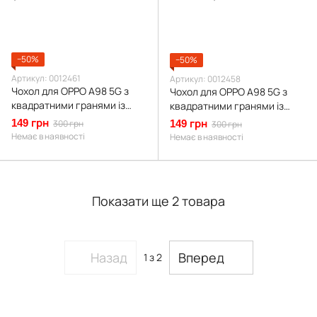
−50%
−50%
Артикул: 0012461
Артикул: 0012458
Чохол для OPPO A98 5G з
Чохол для OPPO A98 5G з
квадратними гранями із
квадратними гранями із
захистом камери на оппо
захистом камери на оппо
149 грн
300 грн
149 грн
300 грн
а98 5г бузковий
а98 5г помаранчевий
Немає в наявності
Немає в наявності
Показати ще 2 товара
Назад
Вперед
1
з 2