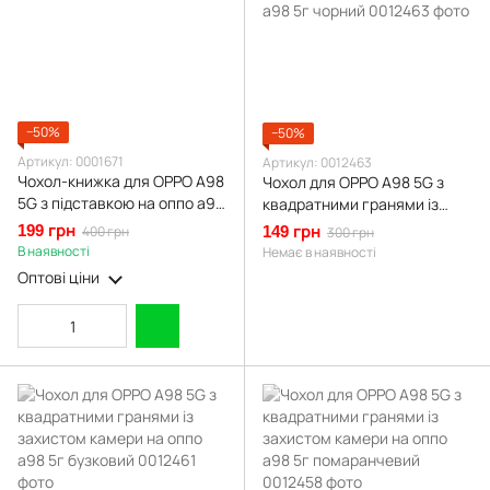
−50%
−50%
Артикул: 0001671
Артикул: 0012463
Чохол-книжка для OPPO A98
Чохол для OPPO A98 5G з
5G з підставкою на оппо а98
квадратними гранями із
5г чорна
захистом камери на оппо
199 грн
400 грн
149 грн
300 грн
а98 5г чорний
В наявності
Немає в наявності
Оптові ціни