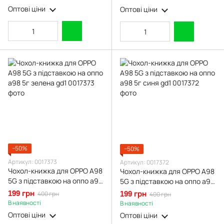
бордова gd2
Оптові ціни
Оптові ціни
−50%
−50%
Артикул: 0017373
Артикул: 0017372
Чохол-книжка для OPPO A98
Чохол-книжка для OPPO A98
5G з підставкою на оппо а98
5G з підставкою на оппо а98
5г зелена gd1
5г синя gd1
199 грн
400 грн
199 грн
400 грн
В наявності
В наявності
Оптові ціни
Оптові ціни