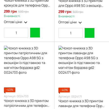
Чохол-книжка з 3D принтом
Чохол книжка з 3D принтом
крокусів для телефона Oppo
для Oppo A98 5G з екошкіри
A98 5G з екошкіри із
із підставкою та магнитом
299 грн
500 грн
299 грн
500 грн
підставкою та магнітом
чорна gd2
В наявності
В наявності
бордова gd2
Оптові ціни
Оптові ціни
−40%
−40%
Артикул: 0024733
Артикул: 0024171
Чохол-книжка з 3D принтом
Чохол-книжка з 3D принтом
патріотичним для телефона
лаванди для телефона Oppo