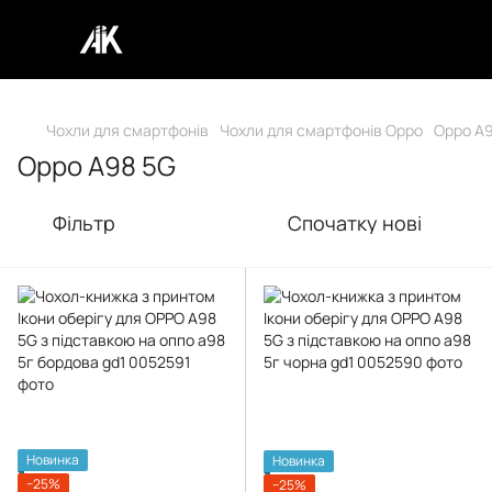
Чохли для смартфонів
Чохли для смартфонів Oppo
Oppo A
Oppo A98 5G
Фільтр
Спочатку нові
Новинка
Новинка
−25%
−25%