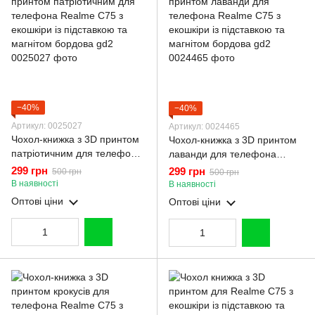
−40%
−40%
Артикул: 0025027
Артикул: 0024465
Чохол-книжка з 3D принтом
Чохол-книжка з 3D принтом
патріотичним для телефона
лаванди для телефона
Realme C75 з екошкіри із
Realme C75 з екошкіри із
299 грн
299 грн
500 грн
500 грн
підставкою та магнітом
підставкою та магнітом
В наявності
В наявності
бордова gd2
бордова gd2
Оптові ціни
Оптові ціни