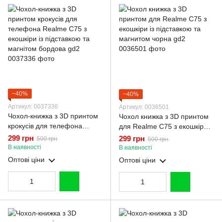
−40%
−40%
Артикул: 0037336
Артикул: 0036501
Чохол-книжка з 3D принтом
Чохол книжка з 3D принтом
крокусів для телефона
для Realme C75 з екошкіри із
Realme C75 з екошкіри із
підставкою та магнитом
299 грн
299 грн
500 грн
500 грн
підставкою та магнітом
чорна gd2
В наявності
В наявності
бордова gd2
Оптові ціни
Оптові ціни