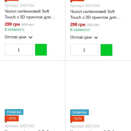
Артикул: 0057544
Артикул: 0057543
Чохол силіконовий Soft
Чохол силіконовий Soft
Touch з 3D принтом для
Touch з 3D принтом для
Realme C75 чорний (Повний
Realme C75 рожевий
299 грн
299 грн
600 грн
600 грн
захист камери)
(Повний захист камери)
В наявності
В наявності
Оптові ціни
Оптові ціни
Новинка
Новинка
−50%
−50%
Артикул: 0057542
Артикул: 0057541