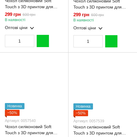
Чохол силіконовий Soft
Чохол силіконовий Soft
Touch з 3D принтом для
Touch з 3D принтом для
Realme C75 молочний
Realme C75 малиновий
299 грн
299 грн
600 грн
600 грн
(Повний захист камери)
(Повний захист камери)
В наявності
В наявності
Оптові ціни
Оптові ціни
Новинка
Новинка
−50%
−50%
Артикул: 0057540
Артикул: 0057539
Чохол силіконовий Soft
Чохол силіконовий Soft
Touch з 3D принтом для
Touch з 3D принтом для