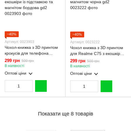
−40%
−40%
Артикул: 0023903
Артикул: 0023222
Чохол-книжка з 3D принтом
Чохол книжка з 3D принтом
крокусів для телефона
для Realme C75 з екошкіри із
Realme C75 з екошкіри із
підставкою та магнитом
299 грн
299 грн
500 грн
500 грн
підставкою та магнітом
чорна gd2
В наявності
В наявності
бордова gd2
Оптові ціни
Оптові ціни
Показати ще 8 товарів