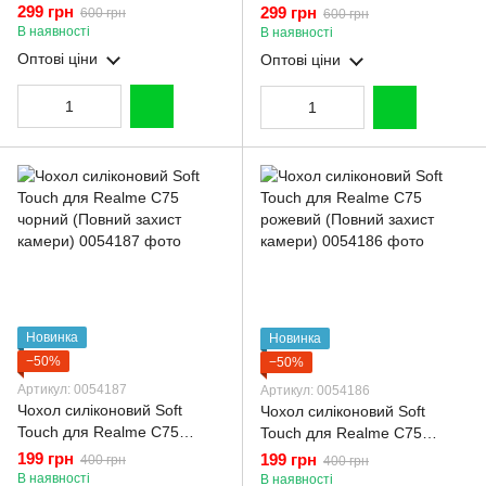
Realme C75 коричневий
Realme C75 бордовий
299 грн
299 грн
600 грн
600 грн
(Повний захист камери)
(Повний захист камери)
В наявності
В наявності
Оптові ціни
Оптові ціни
Новинка
Новинка
−50%
−50%
Артикул: 0054187
Артикул: 0054186
Чохол силіконовий Soft
Чохол силіконовий Soft
Touch для Realme C75
Touch для Realme C75
чорний (Повний захист
рожевий (Повний захист
199 грн
199 грн
400 грн
400 грн
камери)
камери)
В наявності
В наявності