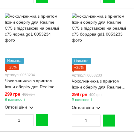
Новинка
Новинка
−25%
−25%
Артикул: 0053234
Артикул: 0053233
Чохол-книжка з принтом
Чохол-книжка з принтом
Ікони оберігу для Realme
Ікони оберігу для Realme
C75 з підставкою на реалмі
C75 з підставкою на реалмі
299 грн
299 грн
400 грн
400 грн
с75 чорна gd1
с75 бордова gd1
В наявності
В наявності
Оптові ціни
Оптові ціни