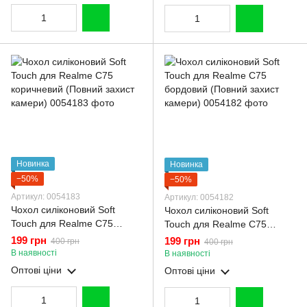
Новинка
Новинка
−50%
−50%
Артикул: 0054183
Артикул: 0054182
Чохол силіконовий Soft
Чохол силіконовий Soft
Touch для Realme C75
Touch для Realme C75
коричневий (Повний захист
бордовий (Повний захист
199 грн
199 грн
400 грн
400 грн
камери)
камери)
В наявності
В наявності
Оптові ціни
Оптові ціни