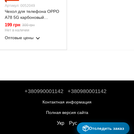
Артикул: 0052049
Чехол для телефона OPPO
A78 5G карбоновый
противоударный с высокими
199 грн
300 грн
бортами черный
Нет в наличии
Оптовые цены
+380990001142
+380980001142
Контактная информация
Полная версия сайта
Укр
Рус
📦
Отследить заказ