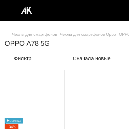
Чехлы для смартфонов
Чехлы для смартфонов Oppo
OPPO
OPPO A78 5G
Фильтр
Сначала новые
Новинка
−34%