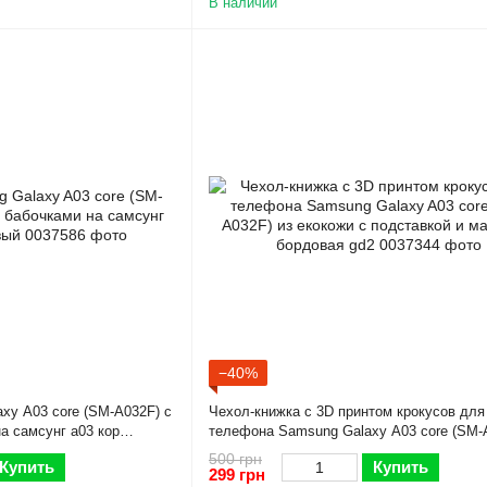
В наличии
−40%
xy A03 core (SM-A032F) с
Чехол-книжка с 3D принтом крокусов для
а самсунг а03 кор
телефона Samsung Galaxy A03 core (SM-
екокожи с подставкой и магнитом бордов
500 грн
Купить
Купить
299 грн