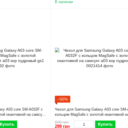
В наличии
−50%
xy A03 core SM-A032F с
Чехол для Samsung Galaxy A03 core SM-
той окантовкой на самсунг
кольцом MagSafe с золотой окантовкой н
а03 кор пудровый gs1
600 грн
Купить
Купить
299 грн