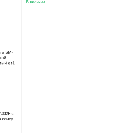
В наличии
A032F с
а самсунг