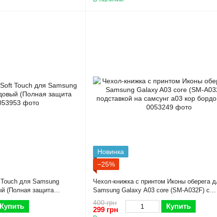
Новинка
−25%
 Touch для Samsung
Чехол-книжка с принтом Иконы оберега д
ый (Полная защита
Samsung Galaxy A03 core (SM-A032F) с
подставкой на самсунг а03 кор бордовая 
400 грн
Купить
Купить
299 грн