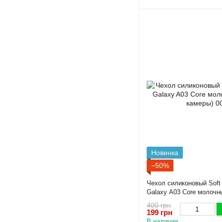
Новинка
−50%
Чехол силиконовый Soft
Galaxy A03 Core молочн
камеры)
400 грн
199 грн
В наличии