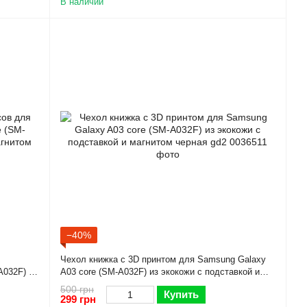
В наличии
−40%
Чехол книжка с 3D принтом для Samsung Galaxy
A032F) из
A03 core (SM-A032F) из экокожи с подставкой и
ая gd2
магнитом черная gd2
500 грн
Купить
299 грн