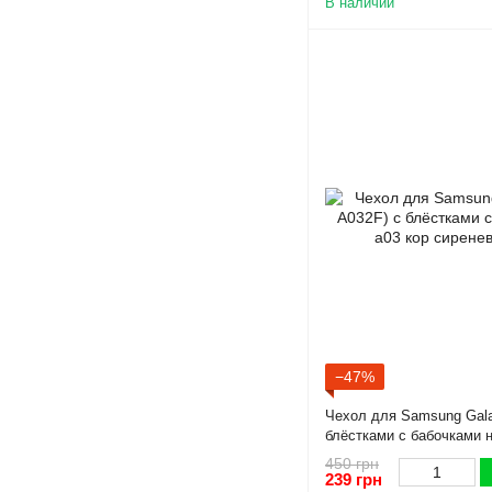
В наличии
−47%
Чехол для Samsung Gala
блёстками с бабочками н
сиреневый
450 грн
239 грн