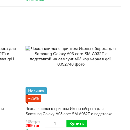
Новинка
−25%
ля
Чехол-книжка с принтом Иконы оберега для
Samsung Galaxy A03 core SM-A032F с подставкой
gd1
на самсунг а03 кор чёрная gd1
400 грн
Купить
299 грн