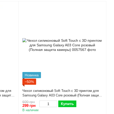
Новинка
−50%
том для
Чехол силиконовый Soft Touch с 3D принтом для
я защита
Samsung Galaxy A03 Core розовый (Полная защита
камеры)
600 грн
Купить
299 грн
В наличии