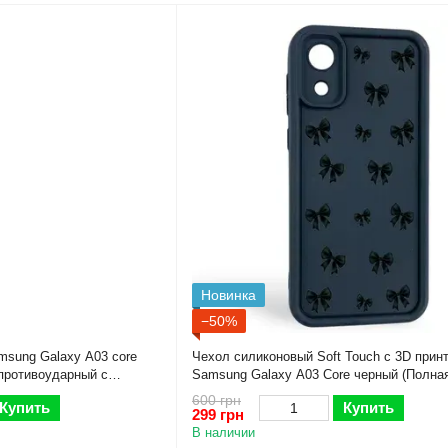
Новинка
−50%
sung Galaxy A03 core
Чехол силиконовый Soft Touch с 3D прин
противоударный с
Samsung Galaxy A03 Core черный (Полна
ый
камеры)
600 грн
Купить
Купить
299 грн
В наличии