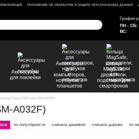
 ИНФОРМАЦИЯ
ПОЛОЖЕНИЕ ОБ ОБРАБОТКЕ И ЗАЩИТЕ ПЕРСОНАЛЬНЫХ ДАННЫХ
График р
ПН - СБ:
ВС:
Аксессуары
Кольца
для
MagSafe,
Аксессуары
компьютеров,
держатели,
для поклейки
ноутбуков и
подставки для
планшетов
смартфонов
msung Galaxy A03 core (SM-A032F)
SM-A032F)
овые
по популярности
сначала дешевле
сначала дороже
по н