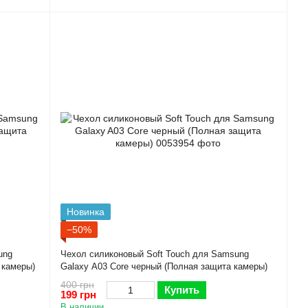
Новинка
−50%
ung
Чехол силиконовый Soft Touch для Samsung
 камеры)
Galaxy A03 Core черный (Полная защита камеры)
400 грн
Купить
199 грн
В наличии