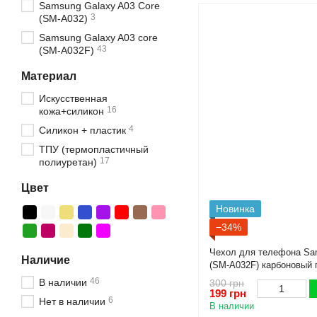
Samsung Galaxy A03 Core
3
(SM-A032)
Samsung Galaxy A03 core
43
(SM-A032F)
Материал
Искусственная
16
кожа+силикон
4
Силикон + пластик
ТПУ (термопластичный
17
полиуретан)
Цвет
Новинка
−34%
Чехол для телефона Sam
Наличие
(SM-A032F) карбоновый 
высокими бортами черн
46
В наличии
300 грн
199 грн
6
Нет в наличии
В наличии