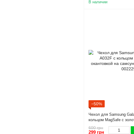
В наличии
−50%
Чехол для Samsung Gala
кольцом MagSafe с золо
а03 кор пудровый gs1
600 грн
299 грн