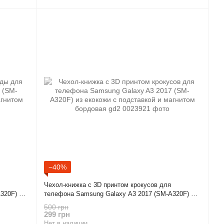
−40%
Чехол-книжка с 3D принтом крокусов для
320F) из
телефона Samsung Galaxy A3 2017 (SM-A320F) из
ая gd2
екокожи с подставкой и магнитом бордовая gd2
500 грн
299 грн
Нет в наличии