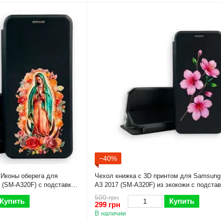
−40%
 Иконы оберега для
Чехол книжка с 3D принтом для Samsung
 (SM-A320F) с подставкой
A3 2017 (SM-A320F) из экокожи с подстав
ая gd1
магнитом черная gd2
500 грн
Купить
Купить
299 грн
В наличии