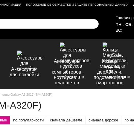
 ИНФОРМАЦИЯ
ПОЛОЖЕНИЕ ОБ ОБРАБОТКЕ И ЗАЩИТЕ ПЕРСОНАЛЬНЫХ ДАННЫХ
График р
ПН - СБ:
ВС:
Аксессуары
Кольца
для
MagSafe,
Аксессуары
компьютеров,
держатели,
для поклейки
ноутбуков и
подставки для
планшетов
смартфонов
msung Galaxy A3 2017 (SM-A320F)
SM-A320F)
овые
по популярности
сначала дешевле
сначала дороже
по н