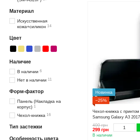
Материал
Искусственная
14
кожа+силикон
Цвет
Наличие
6
В наличии
11
Нет в наличии
Форм-фактор
Новинка
−25%
Панель (Накладка на
1
корпус)
Чехол-книжка с принтом
16
Чехол-книжка
Samsung Galaxy A3 2017
на самсунг а3 2017 черн
400 грн
Тип застежки
299 грн
В наличии
Особенность цвета