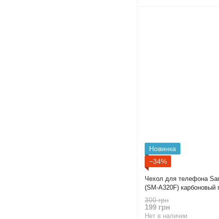
Новинка
−34%
Чехол для телефона Sa
(SM-A320F) карбоновый 
высокими бортами черн
300 грн
199 грн
Нет в наличии