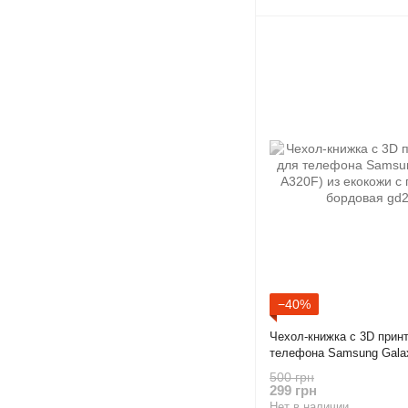
−40%
Чехол-книжка с 3D прин
телефона Samsung Galax
екокожи с подставкой и
500 грн
299 грн
Нет в наличии