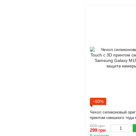
−50%
Чехол силиконовый ориг
принтом смешного теда
Galaxy M15 5G розовый 
600 грн
299 грн
В наличии