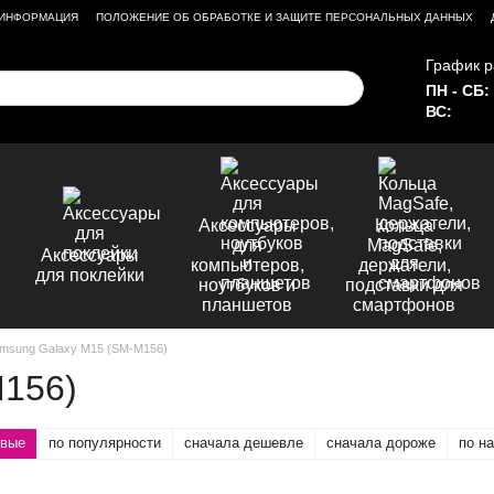
 ИНФОРМАЦИЯ
ПОЛОЖЕНИЕ ОБ ОБРАБОТКЕ И ЗАЩИТЕ ПЕРСОНАЛЬНЫХ ДАННЫХ
График р
ПН - СБ:
ВС:
Аксессуары
Кольца
для
MagSafe,
Аксессуары
компьютеров,
держатели,
для поклейки
ноутбуков и
подставки для
планшетов
смартфонов
msung Galaxy M15 (SM-M156)
M156)
овые
по популярности
сначала дешевле
сначала дороже
по н