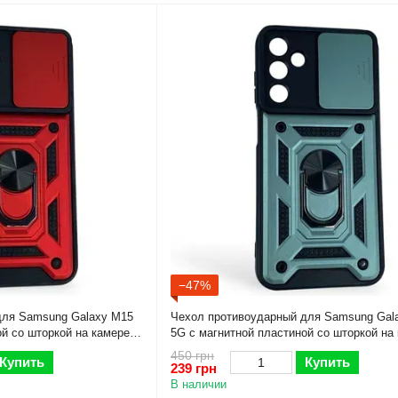
−47%
для Samsung Galaxy M15
Чехол противоударный для Samsung Gal
ой со шторкой на камере
5G с магнитной пластиной со шторкой на
зеленый
450 грн
Купить
Купить
239 грн
В наличии