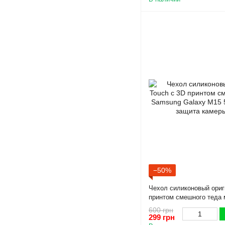
−50%
Чехол силиконовый ориг
принтом смешного теда
Galaxy M15 5G коричнев
600 грн
камеры)
299 грн