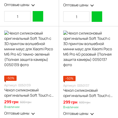
M6 Pro 4G черный (Полная
Оптовые цены
Оптовые цены
защита камеры)
−50%
−50%
Артикул: 0050139
Артикул: 0050137
Чехол силиконовый
Чехол силиконовый
оригинальный Soft Touch с
оригинальный Soft Touch с
3D принтом волшебной
3D принтом волшебной
299 грн
299 грн
600 грн
600 грн
минни маус для Xiaomi Poco
минни маус для Xiaomi Poco
В наличии
В наличии
M6 Pro 4G темно-зеленый
M6 Pro 4G розовый (Полная
Оптовые цены
Оптовые цены
(Полная защита камеры)
защита камеры)