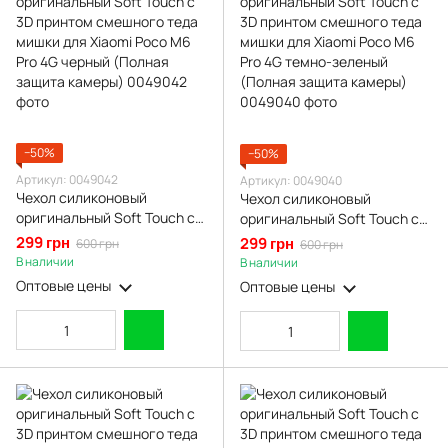
−50%
−50%
Артикул: 0049042
Артикул: 0049040
Чехол силиконовый
Чехол силиконовый
оригинальный Soft Touch с
оригинальный Soft Touch с
3D принтом смешного теда
3D принтом смешного теда
299 грн
299 грн
600 грн
600 грн
мишки для Xiaomi Poco M6
мишки для Xiaomi Poco M6
В наличии
В наличии
Pro 4G черный (Полная
Pro 4G темно-зеленый
Оптовые цены
Оптовые цены
защита камеры)
(Полная защита камеры)