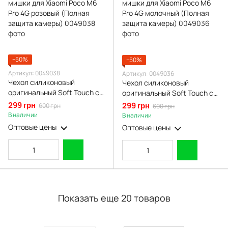
−50%
−50%
Артикул: 0049038
Артикул: 0049036
Чехол силиконовый
Чехол силиконовый
оригинальный Soft Touch с
оригинальный Soft Touch с
3D принтом смешного теда
3D принтом смешного теда
299 грн
299 грн
600 грн
600 грн
мишки для Xiaomi Poco M6
мишки для Xiaomi Poco M6
В наличии
В наличии
Pro 4G розовый (Полная
Pro 4G молочный (Полная
Оптовые цены
Оптовые цены
защита камеры)
защита камеры)
Показать еще 20 товаров