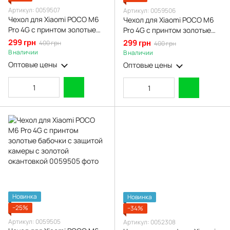
Артикул: 0059507
Артикул: 0059506
Чехол для Xiaomi POCO M6
Чехол для Xiaomi POCO M6
Pro 4G с принтом золотые
Pro 4G с принтом золотые
бабочки с защитой камеры с
бабочки с защитой камеры с
299 грн
299 грн
400 грн
400 грн
золотой окантовкой
золотой окантовкой
В наличии
В наличии
Оптовые цены
Оптовые цены
Новинка
Новинка
−25%
−34%
Артикул: 0059505
Артикул: 0052308