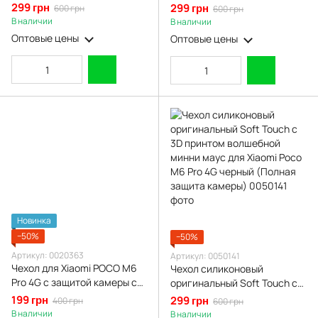
микрофиброй нескользящий
подставкой с золотой
299 грн
299 грн
600 грн
600 грн
на сяоми поко м6 про 4г
окантовкой на поко м6 про
В наличии
В наличии
фиолетовый
черный gs1
Оптовые цены
Оптовые цены
Новинка
−50%
−50%
Артикул: 0020363
Артикул: 0050141
Чехол для Xiaomi POCO M6
Чехол силиконовый
Pro 4G с защитой камеры с
оригинальный Soft Touch с
золотой окантовкой на поко
3D принтом волшебной
199 грн
299 грн
400 грн
600 грн
м6 про черный gs1
минни маус для Xiaomi Poco
В наличии
В наличии