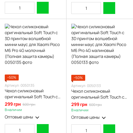
−50%
−50%
Артикул: 0050135
Артикул: 0050133
Чехол силиконовый
Чехол силиконовый
оригинальный Soft Touch с
оригинальный Soft Touch с
3D принтом волшебной
3D принтом волшебной
299 грн
299 грн
600 грн
600 грн
минни маус для Xiaomi Poco
минни маус для Xiaomi Poco
В наличии
В наличии
M6 Pro 4G молочный
M6 Pro 4G малиновый
Оптовые цены
Оптовые цены
(Полная защита камеры)
(Полная защита камеры)