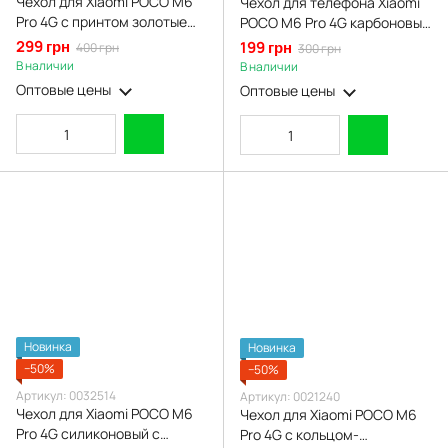
Чехол для Xiaomi POCO M6
Чехол для телефона Xiaomi
Pro 4G с принтом золотые
POCO M6 Pro 4G карбоновый
бабочки с защитой камеры с
противоударный с высокими
299 грн
199 грн
400 грн
300 грн
золотой окантовкой
бортами черный
В наличии
В наличии
Оптовые цены
Оптовые цены
Новинка
Новинка
−50%
−50%
Артикул: 0032514
Артикул: 0021240
Чехол для Xiaomi POCO M6
Чехол для Xiaomi POCO M6
Pro 4G силиконовый с
Pro 4G с кольцом-