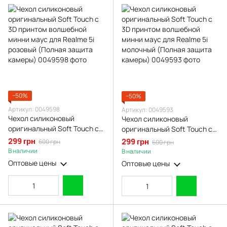
−50%
−50%
Артикул: 0049598
Артикул: 0049593
Чехол силиконовый
Чехол силиконовый
оригинальный Soft Touch с
оригинальный Soft Touch с
3D принтом волшебной
3D принтом волшебной
299 грн
299 грн
600 грн
600 грн
минни маус для Realme 5i
минни маус для Realme 5i
В наличии
В наличии
розовый (Полная защита
молочный (Полная защита
Оптовые цены
Оптовые цены
камеры)
камеры)