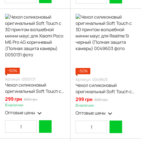
−50%
−50%
Артикул: 0050131
Артикул: 0049603
Чехол силиконовый
Чехол силиконовый
оригинальный Soft Touch с
оригинальный Soft Touch с
3D принтом волшебной
3D принтом волшебной
299 грн
299 грн
600 грн
600 грн
минни маус для Xiaomi Poco
минни маус для Realme 5i
В наличии
В наличии
M6 Pro 4G коричневый
черный (Полная защита
Оптовые цены
Оптовые цены
(Полная защита камеры)
камеры)