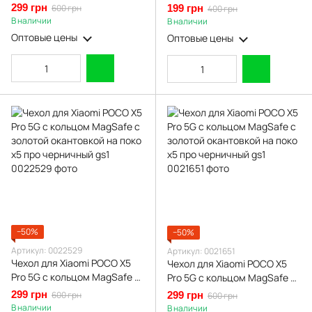
подставкой с золотой
золотой окантовкой на
299 грн
600 грн
199 грн
400 грн
окантовкой на поко х5 про
сяоми поко х5 про пудровый
В наличии
В наличии
пудровый gs1
gs1
Оптовые цены
Оптовые цены
−50%
−50%
Артикул: 0022529
Артикул: 0021651
Чехол для Xiaomi POCO X5
Чехол для Xiaomi POCO X5
Pro 5G с кольцом MagSafe с
Pro 5G с кольцом MagSafe с
золотой окантовкой на поко
золотой окантовкой на поко
299 грн
600 грн
299 грн
600 грн
х5 про черничный gs1
х5 про черничный gs1
В наличии
В наличии