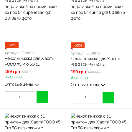
−50%
−50%
Артикул: 0018876
Артикул: 0018875
Чехол-книжка для Xiaomi
Чехол-книжка для Xiaomi
POCO X5 Pro 5G с
POCO X5 Pro 5G с
подставкой на сяоми поко
подставкой на сяоми поко
199 грн
400 грн
199 грн
400 грн
х5 про 5г сиреневая gd1
х5 про 5г синяя gd1
В наличии
В наличии
Оптовые цены
Оптовые цены