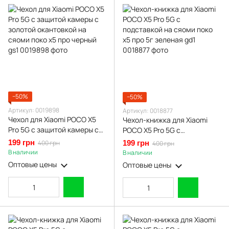
−50%
−50%
Артикул: 0019898
Артикул: 0018877
Чехол для Xiaomi POCO X5
Чехол-книжка для Xiaomi
Pro 5G с защитой камеры с
POCO X5 Pro 5G с
золотой окантовкой на
подставкой на сяоми поко
199 грн
400 грн
199 грн
400 грн
сяоми поко х5 про черный
х5 про 5г зеленая gd1
В наличии
В наличии
gs1
Оптовые цены
Оптовые цены