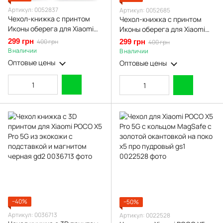
Артикул: 0052837
Артикул: 0052685
Чехол-книжка с принтом
Чехол-книжка с принтом
Иконы оберега для Xiaomi
Иконы оберега для Xiaomi
POCO X5 Pro 5G с
Poco X5 Pro 5G с подставкой
299 грн
400 грн
299 грн
400 грн
подставкой на сяоми поко
на сяоми поко х5 про 5г
В наличии
В наличии
х5 про 5г черная gd1
бордовая gd1
Оптовые цены
Оптовые цены
−40%
−50%
Артикул: 0036713
Артикул: 0022528