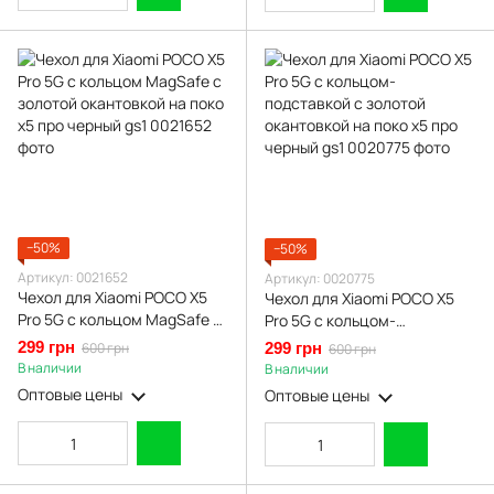
−50%
−50%
Артикул: 0021652
Артикул: 0020775
Чехол для Xiaomi POCO X5
Чехол для Xiaomi POCO X5
Pro 5G с кольцом MagSafe с
Pro 5G с кольцом-
золотой окантовкой на поко
подставкой с золотой
299 грн
600 грн
299 грн
600 грн
х5 про черный gs1
окантовкой на поко х5 про
В наличии
В наличии
черный gs1
Оптовые цены
Оптовые цены