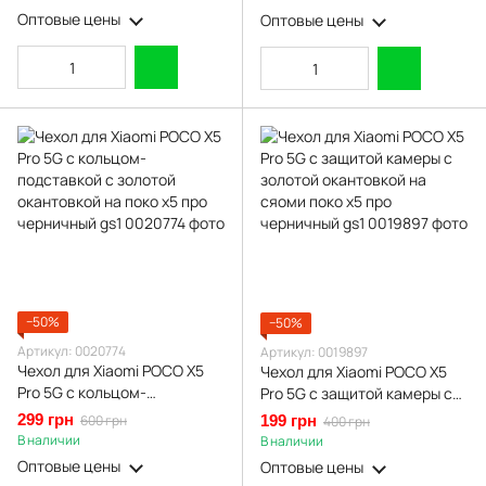
Оптовые цены
Оптовые цены
−50%
−50%
Артикул: 0020774
Артикул: 0019897
Чехол для Xiaomi POCO X5
Чехол для Xiaomi POCO X5
Pro 5G с кольцом-
Pro 5G с защитой камеры с
подставкой с золотой
золотой окантовкой на
299 грн
600 грн
199 грн
400 грн
окантовкой на поко х5 про
сяоми поко х5 про
В наличии
В наличии
черничный gs1
черничный gs1
Оптовые цены
Оптовые цены