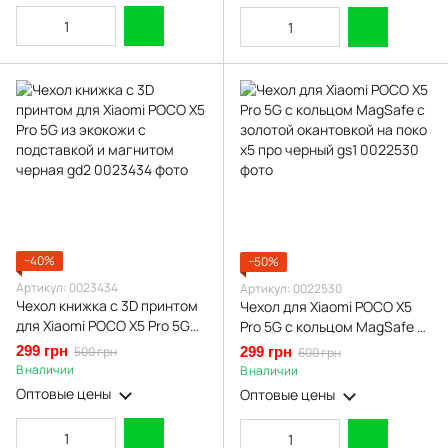
−40%
−50%
Артикул: 0023434
Артикул: 0022530
Чехол книжка с 3D принтом
Чехол для Xiaomi POCO X5
для Xiaomi POCO X5 Pro 5G
Pro 5G с кольцом MagSafe с
из экокожи с подставкой и
золотой окантовкой на поко
299 грн
500 грн
299 грн
600 грн
магнитом черная gd2
х5 про черный gs1
В наличии
В наличии
Оптовые цены
Оптовые цены