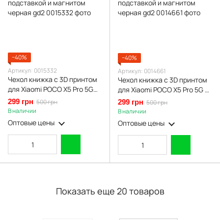
−40%
−40%
Артикул: 0015332
Артикул: 0014661
Чехол книжка с 3D принтом
Чехол книжка с 3D принтом
для Xiaomi POCO X5 Pro 5G
для Xiaomi POCO X5 Pro 5G из
из экокожи с подставкой и
экокожи с подставкой и
299 грн
500 грн
299 грн
500 грн
магнитом черная gd2
магнитом черная gd2
В наличии
В наличии
Оптовые цены
Оптовые цены
Показать еще 20 товаров