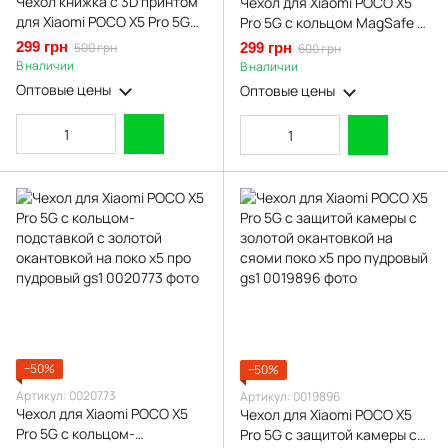
Чехол книжка с 3D принтом
Чехол для Xiaomi POCO X5
для Xiaomi POCO X5 Pro 5G
Pro 5G с кольцом MagSafe с
из экокожи с подставкой и
золотой окантовкой на поко
299 грн
500 грн
299 грн
600 грн
магнитом черная gd2
х5 про пудровый gs1
В наличии
В наличии
Оптовые цены
Оптовые цены
−50%
−50%
Артикул: 0020773
Артикул: 0019896
Чехол для Xiaomi POCO X5
Чехол для Xiaomi POCO X5
Pro 5G с кольцом-
Pro 5G с защитой камеры с