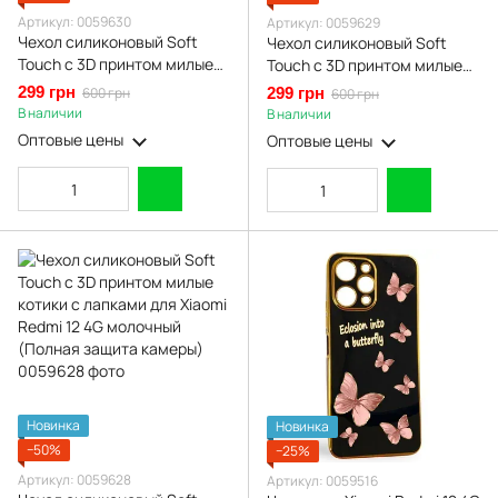
Артикул: 0059630
Артикул: 0059629
Чехол силиконовый Soft
Чехол силиконовый Soft
Touch с 3D принтом милые
Touch с 3D принтом милые
котики с лапками для Xiaomi
котики с лапками для Xiaomi
299 грн
600 грн
299 грн
600 грн
Redmi 12 4G черный (Полная
Redmi 12 4G розовый
В наличии
В наличии
защита камеры)
(Полная защита камеры)
Оптовые цены
Оптовые цены
Новинка
Новинка
−50%
−25%
Артикул: 0059628
Артикул: 0059516