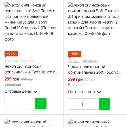
−50%
−50%
Артикул: 0049939
Артикул: 0048845
Чехол силиконовый
Чехол силиконовый
оригинальный Soft Touch с
оригинальный Soft Touch с
3D принтом волшебной
3D принтом смешного теда
299 грн
600 грн
299 грн
600 грн
минни маус для Xiaomi
мишки для Xiaomi Redmi 12
В наличии
В наличии
Redmi 12 бордовый (Полная
черный (Полная защита
Оптовые цены
Оптовые цены
защита камеры)
камеры)