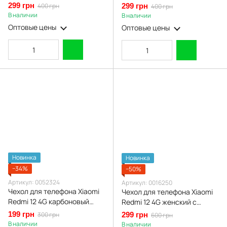
бабочки с защитой камеры с
с защитой камеры с золотой
299 грн
400 грн
299 грн
400 грн
золотой окантовкой
окантовкой
В наличии
В наличии
Оптовые цены
Оптовые цены
Новинка
Новинка
−34%
−50%
Артикул: 0052324
Артикул: 0016250
Чехол для телефона Xiaomi
Чехол для телефона Xiaomi
Redmi 12 4G карбоновый
Redmi 12 4G женский с
противоударный с высокими
ремешком и украшениями и
199 грн
300 грн
299 грн
600 грн
бортами черный
золотой окантовкой на
В наличии
В наличии