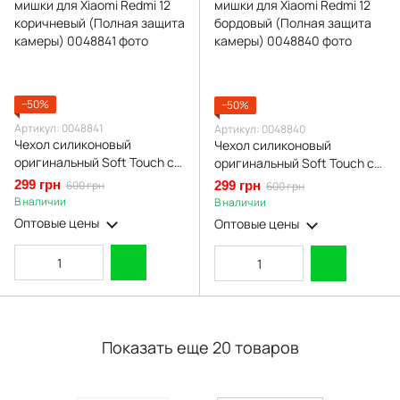
−50%
−50%
Артикул: 0048841
Артикул: 0048840
Чехол силиконовый
Чехол силиконовый
оригинальный Soft Touch с
оригинальный Soft Touch с
3D принтом смешного теда
3D принтом смешного теда
299 грн
600 грн
299 грн
600 грн
мишки для Xiaomi Redmi 12
мишки для Xiaomi Redmi 12
В наличии
В наличии
коричневый (Полная защита
бордовый (Полная защита
Оптовые цены
Оптовые цены
камеры)
камеры)
Показать еще 20 товаров