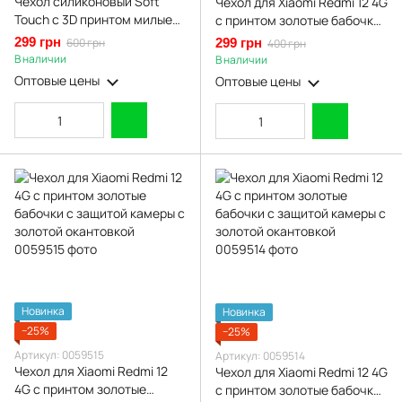
Чехол силиконовый Soft
Чехол для Xiaomi Redmi 12 4G
Touch с 3D принтом милые
с принтом золотые бабочки
котики с лапками для Xiaomi
с защитой камеры с золотой
299 грн
600 грн
299 грн
400 грн
Redmi 12 4G молочный
окантовкой
В наличии
В наличии
(Полная защита камеры)
Оптовые цены
Оптовые цены
Новинка
Новинка
−25%
−25%
Артикул: 0059515
Артикул: 0059514
Чехол для Xiaomi Redmi 12
Чехол для Xiaomi Redmi 12 4G
4G с принтом золотые
с принтом золотые бабочки