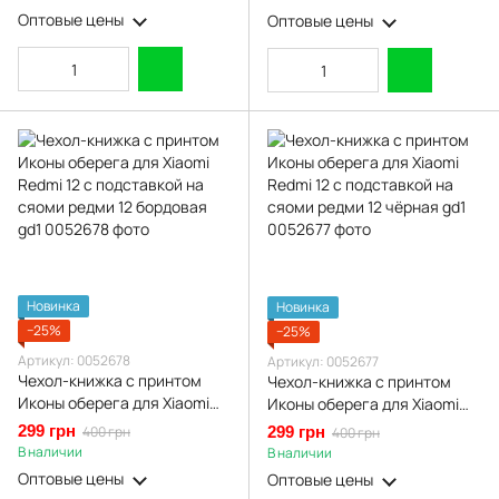
сяоми редми 12 4г белый gs1
Оптовые цены
Оптовые цены
Новинка
Новинка
−25%
−25%
Артикул: 0052678
Артикул: 0052677
Чехол-книжка с принтом
Чехол-книжка с принтом
Иконы оберега для Xiaomi
Иконы оберега для Xiaomi
Redmi 12 с подставкой на
Redmi 12 с подставкой на
299 грн
400 грн
299 грн
400 грн
сяоми редми 12 бордовая
сяоми редми 12 чёрная gd1
В наличии
В наличии
gd1
Оптовые цены
Оптовые цены