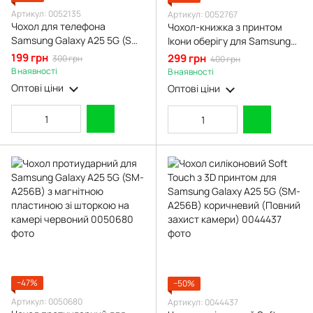
Артикул: 0052135
Артикул: 0052767
Чохол для телефона
Чохол-книжка з принтом
Samsung Galaxy A25 5G (SM-
Ікони оберігу для Samsung
A256B) карбоновий
Galaxy A25 5G SM-A256B з
199 грн
299 грн
300 грн
400 грн
протиударний з високими
підставкою на самсунг а25
В наявності
В наявності
бортами чорний
чорна gd1
Оптові ціни
Оптові ціни
−47%
−50%
Артикул: 0050680
Артикул: 0044437