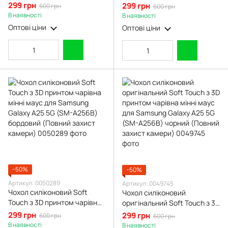
Samsung Galaxy A25 5G (SM-
мінні маус для Samsung
299 грн
299 грн
600 грн
600 грн
A256B) бордовий (Повний
Galaxy A25 5G (SM-A256B)
В наявності
В наявності
захист камери)
коричневий (Повний захист
Оптові ціни
Оптові ціни
камери)
−50%
−50%
Артикул: 0050289
Артикул: 0049745
Чохол силіконовий Soft
Чохол силіконовий
Touch з 3D принтом чарівна
оригінальний Soft Touch з 3D
мінні маус для Samsung
принтом чарівна мінні маус
299 грн
299 грн
600 грн
600 грн
Galaxy A25 5G (SM-A256B)
для Samsung Galaxy A25 5G
В наявності
В наявності