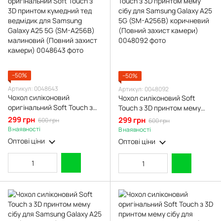
−50%
−50%
Артикул: 0048643
Артикул: 0048092
Чохол силіконовий
Чохол силіконовий Soft
оригінальний Soft Touch з
Touch з 3D принтом мему
3D принтом кумедний тед
сібу для Samsung Galaxy A25
299 грн
299 грн
600 грн
600 грн
ведмідик для Samsung
5G (SM-A256B) коричневий
В наявності
В наявності
Galaxy A25 5G (SM-A256B)
(Повний захист камери)
Оптові ціни
Оптові ціни
малиновий (Повний захист
камери)