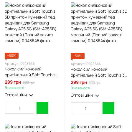
−50%
−50%
Артикул: 0048645
Артикул: 0048644
Чохол силіконовий
Чохол силіконовий
оригінальний Soft Touch з
оригінальний Soft Touch з 3D
3D принтом кумедний тед
принтом кумедний тед
299 грн
299 грн
600 грн
600 грн
ведмідик для Samsung
ведмідик для Samsung
В наявності
В наявності
Galaxy A25 5G (SM-A256B)
Galaxy A25 5G (SM-A256B)
Оптові ціни
Оптові ціни
рожевий (Повний захист
молочний (Повний захист
камери)
камери)