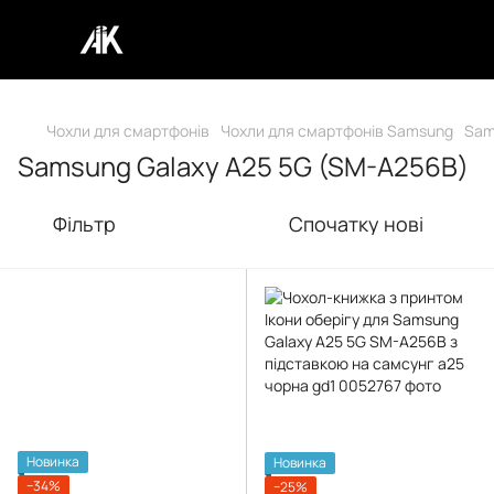
Чохли для смартфонів
Чохли для смартфонів Samsung
Sam
Samsung Galaxy A25 5G (SM-A256B)
Фільтр
Спочатку нові
Новинка
Новинка
−34%
−25%