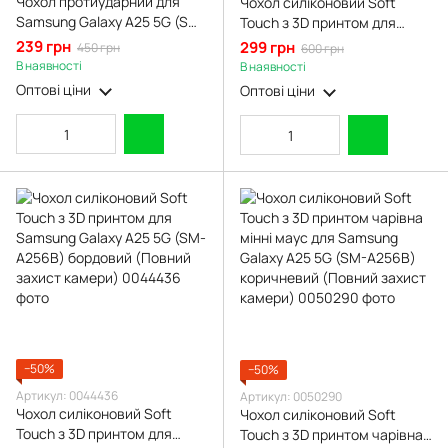
Чохол протиударний для
Чохол силіконовий Soft
Samsung Galaxy A25 5G (SM-
Touch з 3D принтом для
A256B) з магнітною
Samsung Galaxy A25 5G (SM-
239 грн
299 грн
450 грн
600 грн
пластиною зі шторкою на
A256B) коричневий (Повний
В наявності
В наявності
камері червоний
захист камери)
Оптові ціни
Оптові ціни
−50%
−50%
Артикул: 0044436
Артикул: 0050290
Чохол силіконовий Soft
Чохол силіконовий Soft
Touch з 3D принтом для
Touch з 3D принтом чарівна