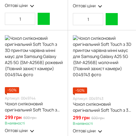
бордовий (Повний захист
(SM-A256B) чорний (Повний
Оптові ціни
Оптові ціни
камери)
захист камери)
−50%
−50%
Артикул: 0049744
Артикул: 0049743
Чохол силіконовий
Чохол силіконовий
оригінальний Soft Touch з
оригінальний Soft Touch з 3D
3D принтом чарівна мінні
принтом чарівна мінні маус
299 грн
299 грн
600 грн
600 грн
маус для Samsung Galaxy
для Samsung Galaxy A25 5G
В наявності
В наявності
A25 5G (SM-A256B) рожевий
(SM-A256B) молочний
Оптові ціни
Оптові ціни
(Повний захист камери)
(Повний захист камери)