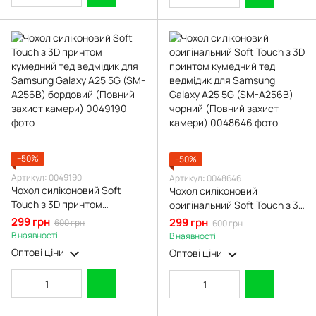
−50%
−50%
Артикул: 0049190
Артикул: 0048646
Чохол силіконовий Soft
Чохол силіконовий
Touch з 3D принтом
оригінальний Soft Touch з 3D
кумедний тед ведмідик для
принтом кумедний тед
299 грн
299 грн
600 грн
600 грн
Samsung Galaxy A25 5G (SM-
ведмідик для Samsung
В наявності
В наявності
A256B) бордовий (Повний
Galaxy A25 5G (SM-A256B)
Оптові ціни
Оптові ціни
захист камери)
чорний (Повний захист
камери)