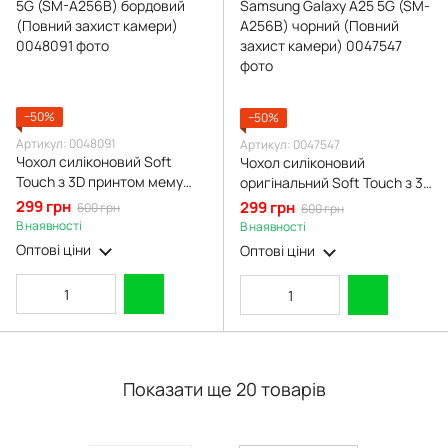
−50%
−50%
Артикул: 0048091
Артикул: 0047547
Чохол силіконовий Soft
Чохол силіконовий
Touch з 3D принтом мему
оригінальний Soft Touch з 3D
сібу для Samsung Galaxy A25
принтом мему сібу для
299 грн
299 грн
600 грн
600 грн
5G (SM-A256B) бордовий
Samsung Galaxy A25 5G (SM-
В наявності
В наявності
(Повний захист камери)
A256B) чорний (Повний
Оптові ціни
Оптові ціни
захист камери)
Показати ще 20 товарів