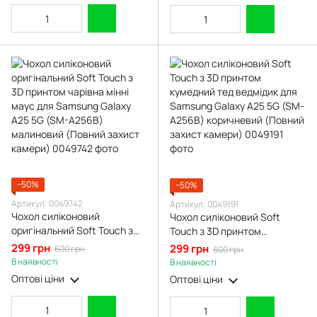
−50%
−50%
Артикул: 0049742
Артикул: 0049191
Чохол силіконовий
Чохол силіконовий Soft
оригінальний Soft Touch з
Touch з 3D принтом
3D принтом чарівна мінні
кумедний тед ведмідик для
299 грн
299 грн
600 грн
600 грн
маус для Samsung Galaxy
Samsung Galaxy A25 5G (SM-
В наявності
В наявності
A25 5G (SM-A256B)
A256B) коричневий (Повний
Оптові ціни
Оптові ціни
малиновий (Повний захист
захист камери)
камери)