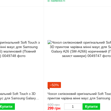
В наявності
−50%
нальний Soft Touch з 3D
Чохол силіконовий оригінальний Soft Tou
аус для Samsung Galaxy
принтом чарівна мінні маус для Samsung
й (Повний захист камери)
A26 (SM-A266) коричневий (Повний захис
600 грн
Купити
Купити
299 грн