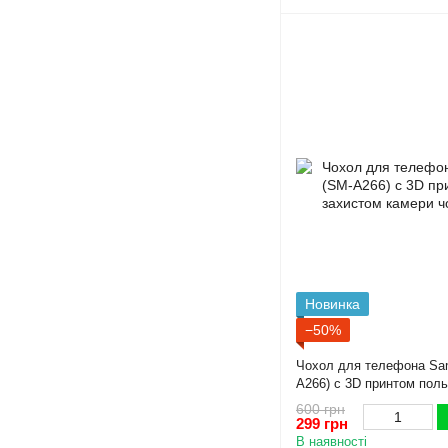
Новинка
−50%
Чохол для телефона Sa
A266) с 3D принтом польо
камери чорний
600 грн
299 грн
В наявності