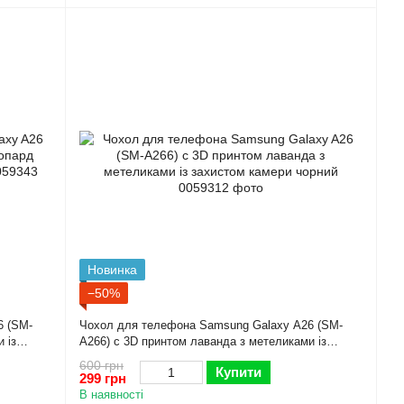
Новинка
−50%
6 (SM-
Чохол для телефона Samsung Galaxy A26 (SM-
 із
A266) с 3D принтом лаванда з метеликами із
захистом камери чорний
600 грн
Купити
299 грн
В наявності