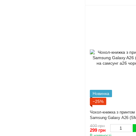
Новинка
−25%
Чохол-книжка з принтом 
Samsung Galaxy A26 (SM
самсунг а26 чорна gd1
400 грн
299 грн
В наявності