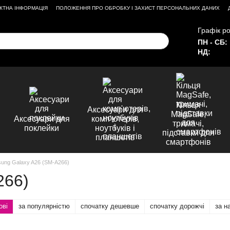
КТНА ІНФОРМАЦІЯ
ПОЛОЖЕННЯ ПРО ОБРОБКУ І ЗАХИСТ ПЕРСОНАЛЬНИХ ДАНИХ
Графік ро
ПН - СБ:
НД:
Кільця
Аксесуари для
MagSafe,
Аксесуари для
комп'ютерів,
тримачі,
поклейки
ноутбуків і
підставки для
планшетів
смартфонів
ung Galaxy A26 (SM-A266)
266)
ові
за популярністю
спочатку дешевше
спочатку дорожчі
за н