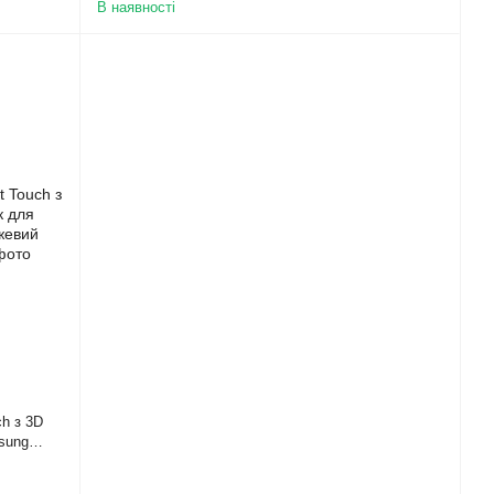
В наявності
ch з 3D
sung
ахист