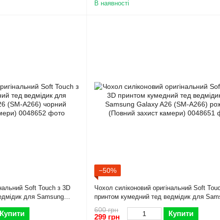
В наявності
−50%
нальний Soft Touch з 3D
Чохол силіконовий оригінальний Soft Tou
едмідик для Samsung
принтом кумедний тед ведмідик для Sam
рний (Повний захист
Galaxy A26 (SM-A266) рожевий (Повний з
600 грн
Купити
Купити
камери)
299 грн