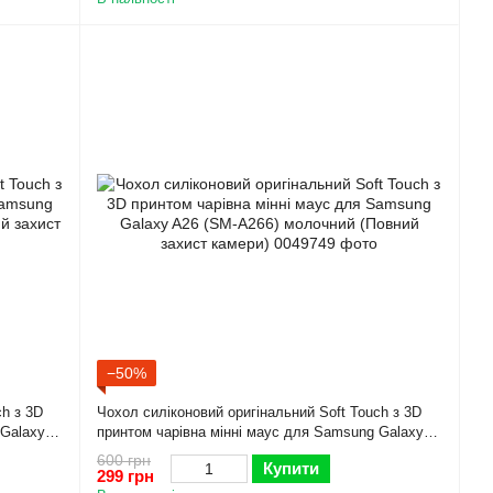
−50%
ch з 3D
Чохол силіконовий оригінальний Soft Touch з 3D
 Galaxy
принтом чарівна мінні маус для Samsung Galaxy
амери)
A26 (SM-A266) молочний (Повний захист камери)
600 грн
Купити
299 грн