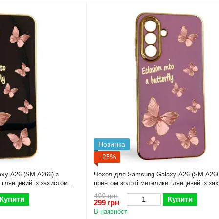
Новинка
−25%
xy A26 (SM-A266) з
Чохол для Samsung Galaxy A26 (SM-A266
 глянцевий із захистом
принтом золоті метелики глянцевий із за
овкою
камери із золотою окантовкою
400 грн
Купити
Купити
299 грн
В наявності