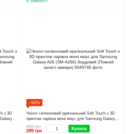
В наявності
−50%
ch з 3D
Чохол силіконовий оригінальний Soft Touch з 3D
 Galaxy
принтом чарівна мінні маус для Samsung Galaxy
т камери)
A26 (SM-A266) бордовий (Повний захист камери)
600 грн
Купити
299 грн