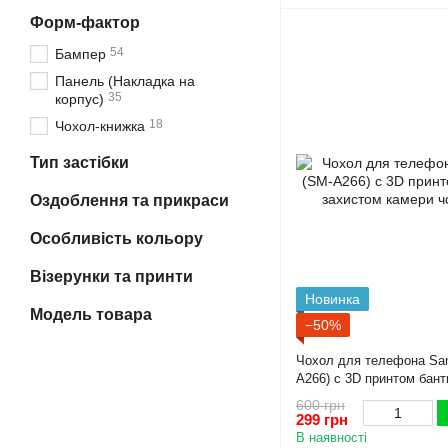
Форм-фактор
54
Бампер
Панель (Накладка на
35
корпус)
18
Чохол-книжка
Тип застібки
Оздоблення та прикраси
Особливість кольору
Візерунки та принти
Новинка
Модель товара
−50%
Чохол для телефона Sa
A266) с 3D принтом бант
камери чорний
600 грн
299 грн
В наявності