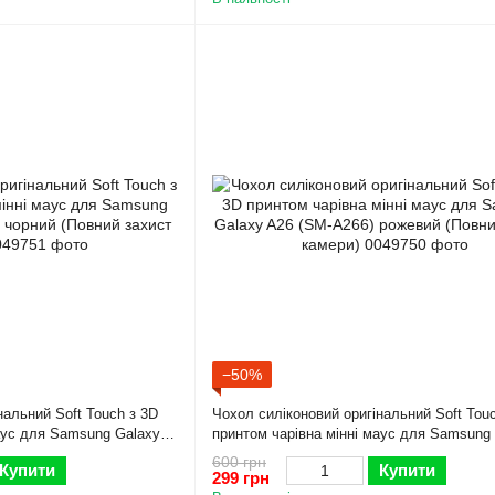
−50%
нальний Soft Touch з 3D
Чохол силіконовий оригінальний Soft Tou
аус для Samsung Galaxy
принтом чарівна мінні маус для Samsung
овний захист камери)
A26 (SM-A266) рожевий (Повний захист к
600 грн
Купити
Купити
299 грн