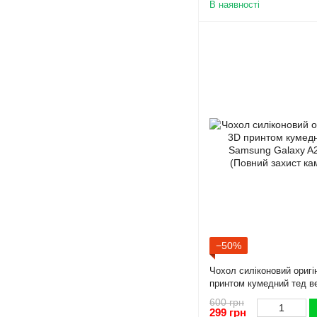
В наявності
−50%
Чохол силіконовий оригі
принтом кумедний тед в
Galaxy A26 (SM-A266) чо
600 грн
камери)
299 грн