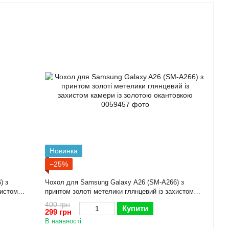
Новинка
−25%
) з
Чохол для Samsung Galaxy A26 (SM-A266) з
хистом
принтом золоті метелики глянцевий із захистом
камери із золотою окантовкою
400 грн
Купити
299 грн
В наявності