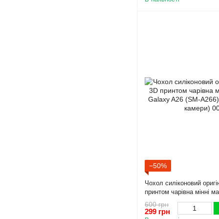
−50%
Чохол силіконовий оригі
принтом чарівна мінні м
A26 (SM-A266) чорний (П
600 грн
299 грн