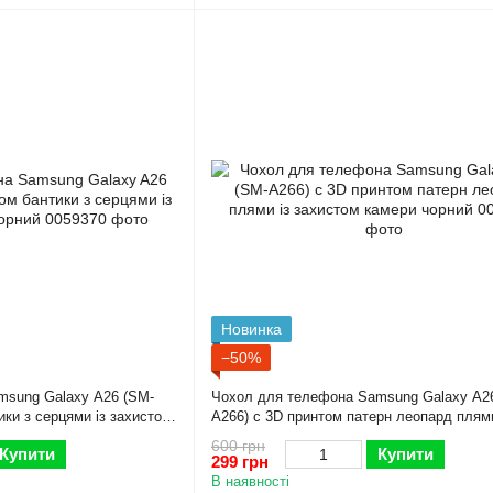
Новинка
−50%
msung Galaxy A26 (SM-
Чохол для телефона Samsung Galaxy A2
ики з серцями із захистом
A266) с 3D принтом патерн леопард плями
захистом камери чорний
600 грн
Купити
Купити
299 грн
В наявності