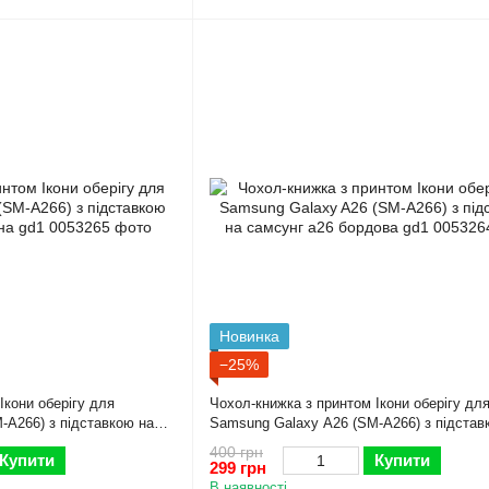
Новинка
−25%
Ікони оберігу для
Чохол-книжка з принтом Ікони оберігу дл
-A266) з підставкою на
Samsung Galaxy A26 (SM-A266) з підстав
самсунг а26 бордова gd1
400 грн
Купити
Купити
299 грн
В наявності