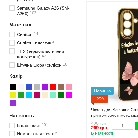
Samsung Galaxy A26 (SM-
103
A266)
Матеріал
14
Силікон
4
Силікон+пластик
ТПУ (термопластичний
62
поліуретан)
16
Штучна шкіра+силікон
Колір
Новинка
−25%
Чохол для Samsung Gala
Наявність
принтом золоті метелики
камери із золотою окант
400 грн
101
В наявності
299 грн
6
В наявності
Немає в наявності