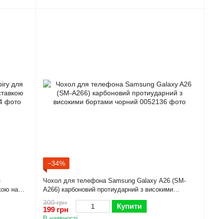
−34%
я
Чохол для телефона Samsung Galaxy A26 (SM-
кою на
A266) карбоновий протиударний з високими
бортами чорний
300 грн
Купити
199 грн
В наявності