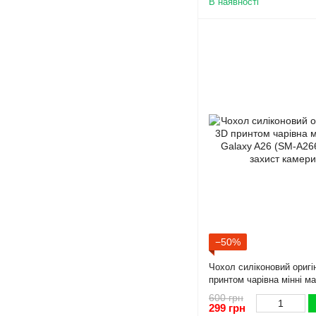
В наявності
−50%
Чохол силіконовий оригі
принтом чарівна мінні м
A26 (SM-A266) малинови
600 грн
299 грн