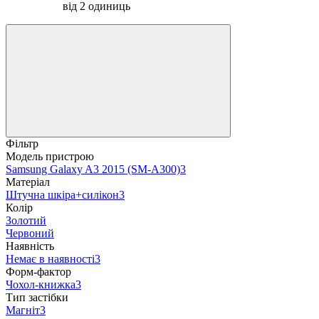
від 2 одиниць
Фільтр
Модель пристрою
Samsung Galaxy A3 2015 (SM-A300)
3
Матеріал
Штучна шкіра+силікон
3
Колір
Золотий
Червоний
Наявність
Немає в наявності
3
Форм-фактор
Чохол-книжка
3
Тип застібки
Магніт
3