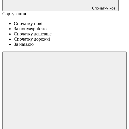
Спочатку нові
Сортування
Спочатку нові
За популярністю
Спочатку дешевше
Спочатку дорожчі
За назвою