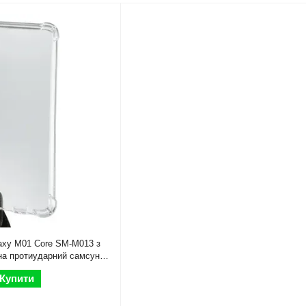
axy M01 Core SM-M013 з
на протиударний самсунг
Купити