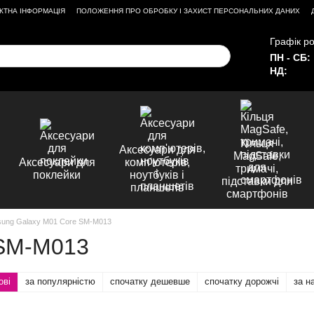
КТНА ІНФОРМАЦІЯ
ПОЛОЖЕННЯ ПРО ОБРОБКУ І ЗАХИСТ ПЕРСОНАЛЬНИХ ДАНИХ
Графік ро
ПН - СБ:
НД:
Кільця
Аксесуари для
MagSafe,
Аксесуари для
комп'ютерів,
тримачі,
поклейки
ноутбуків і
підставки для
планшетів
смартфонів
ung Galaxy M01 Core SM-M013
 SM-M013
ові
за популярністю
спочатку дешевше
спочатку дорожчі
за н