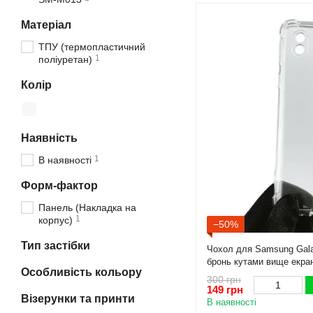
Матеріал
ТПУ (термопластичний
1
поліуретан)
Колір
Наявність
1
В наявності
Форм-фактор
Панель (Накладка на
1
корпус)
−50%
Тип застібки
Чохол для Samsung Gal
бронь кутами вище екра
Особливість кольору
м01 кор прозорий
300 грн
149 грн
Візерунки та принти
В наявності