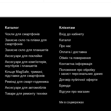
Каталог
Клієнтам
Чохли для смартфонів
Вхід до кабінету
Захисне скло та плівки для
Каталог
смартфонів
Про нас
Захисне скло для планшетів
Оплата і доставка
Аксесуари для поклейки
Обмін та повернення
Аксесуари для комп'ютерів,
Контактна інформація
ноутбуків і планшетів
Положення про обробку
Кільця MagSafe, тримачі,
і захист персональних даних
підставки для смартфонів
Договір публічної оферти
Ремінці для смарт-годинника
Бренди
Аксесуари для автомобілів
Відгуки про магазин
Товари для ремонту техніки
Ми в соцмережах