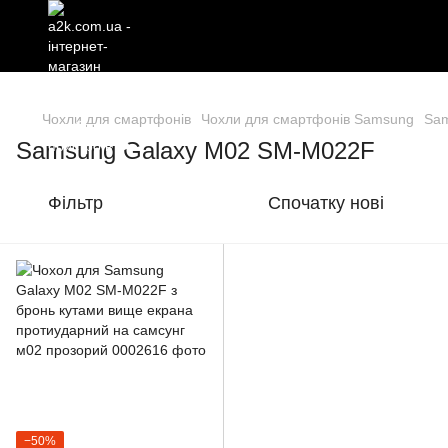
Чохли для смартфонів
Чохли для смартфонів Samsung
Sam
Samsung Galaxy M02 SM-M022F
Фільтр
Спочатку нові
−50%