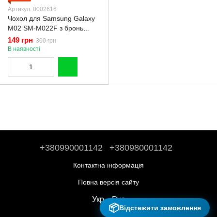
Артикул: 0002616
Чохол для Samsung Galaxy
M02 SM-M022F з бронь
кутами вище екрана
149 грн
300 грн
протиударний на самсунг
В наявності
м02 прозорий
+380990001142
+380980001142
Контактна інформація
Повна версія сайту
Укр
Рус
📦
Відстежити замовлення