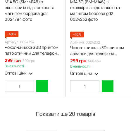
−40%
−40%
Артикул: 0024794
Артикул: 0024232
Чохол-книжка з 3D принтом
Чохол-книжка з 3D принтом
патріотичним для телефона
лаванди для телефона
Samsung Galaxy M14 5G (SM-
Samsung Galaxy M14 5G (SM-
299 грн
299 грн
500 грн
500 грн
M146) з екошкіри із
M146) з екошкіри із
В наявності
В наявності
підставкою та магнітом
підставкою та магнітом
Оптові ціни
Оптові ціни
бордова gd2
бордова gd2
Показати ще 20 товарів