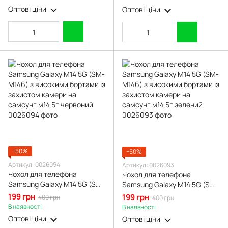
самсунг м14 5г темно-синій
самсунг м14 5г темно-
Оптові ціни
Оптові ціни
зелений
−50%
−50%
Артикул: 0026094
Артикул: 0026093
Чохол для телефона
Чохол для телефона
Samsung Galaxy M14 5G (SM-
Samsung Galaxy M14 5G (SM-
M146) з високими бортами із
M146) з високими бортами із
199 грн
199 грн
400 грн
400 грн
захистом камери на
захистом камери на
В наявності
В наявності
самсунг м14 5г червоний
самсунг м14 5г зелений
Оптові ціни
Оптові ціни