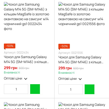
−50%
−50%
Артикул: 0022434
Артикул: 0021556
Чохол для Samsung Galaxy
Чохол для Samsung Galaxy
M14 5G (SM-M146) з кільцем
M14 5G (SM-M146) з кільцем
MagSafe із золотою
MagSafe із золотою
299 грн
299 грн
600 грн
600 грн
окантовкою на самсунг м14
окантовкою на самсунг м14
В наявності
В наявності
чорничний gs1
чорничний gs1
Оптові ціни
Оптові ціни