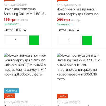
Артикул: 0052194
Артикул: 0052709
Чохол для телефона
Чохол-книжка з принтом
Samsung Galaxy M14 5G (SM-
Ікони оберігу для Samsung
M146) карбоновий
Galaxy M14 5G (SM-M146) з
199 грн
299 грн
300 грн
400 грн
протиударний з високими
підставкою на самсунг м14
В наявності
В наявності
бортами чорний
бордова gd1
Оптові ціни
Оптові ціни
Новинка
−25%
−47%
Артикул: 0052708
Артикул: 0050716