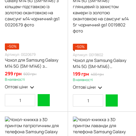
−50%
−50%
Артикул: 0020679
Артикул: 0019802
Чохол для Samsung Galaxy
Чохол для Samsung Galaxy
M14 5G (SM-M146) з
M14 5G (SM-M146)
кільцем-підставкою із
глянцевий із захистом
299 грн
199 грн
600 грн
400 грн
золотою окантовкою на
камери із золотою
В наявності
В наявності
самсунг м14 чорничний gs1
окантовкою на самсунг м14
Оптові ціни
Оптові ціни
5г чорничний gs1