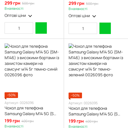
Samsung Galaxy M14 5G (SM-
(SM-M146) з екошкіри із
299 грн
299 грн
500 грн
500 грн
M146) з екошкіри із
підставкою та магнитом
В наявності
В наявності
підставкою та магнітом
чорна gd2
Оптові ціни
Оптові ціни
бордова gd2
−50%
−50%
Артикул: 0026096
Артикул: 0026095
Чохол для телефона
Чохол для телефона
Samsung Galaxy M14 5G (SM-
Samsung Galaxy M14 5G (SM-
M146) з високими бортами із
M146) з високими бортами із
199 грн
199 грн
400 грн
400 грн
захистом камери на
захистом камери на
В наявності
В наявності