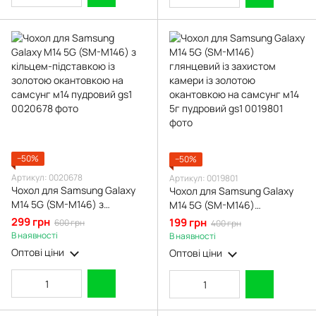
−50%
−50%
Артикул: 0020678
Артикул: 0019801
Чохол для Samsung Galaxy
Чохол для Samsung Galaxy
M14 5G (SM-M146) з
M14 5G (SM-M146)
кільцем-підставкою із
глянцевий із захистом
299 грн
199 грн
600 грн
400 грн
золотою окантовкою на
камери із золотою
В наявності
В наявності
самсунг м14 пудровий gs1
окантовкою на самсунг м14
Оптові ціни
Оптові ціни
5г пудровий gs1