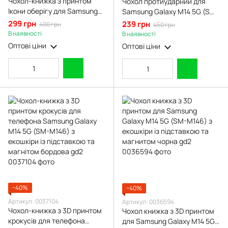
Чохол-книжка з принтом
Чохол протиударний для
Ікони оберігу для Samsung
Samsung Galaxy M14 5G (SM-
Galaxy M14 5G (SM-M146) з
M146) з магнітною
299 грн
239 грн
400 грн
450 грн
підставкою на самсунг м14
пластиною зі шторкою на
В наявності
В наявності
чорна gd1
камері червоний
Оптові ціни
Оптові ціни
−40%
−40%
Артикул: 0037104
Артикул: 0036594
Чохол-книжка з 3D принтом
Чохол книжка з 3D принтом
крокусів для телефона
для Samsung Galaxy M14 5G