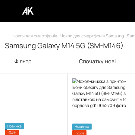
Чохли для смартфонів
Чохли для смартфонів Samsung
Sam
Samsung Galaxy M14 5G (SM-M146)
Фільтр
Спочатку нові
Новинка
Новинка
−34%
−25%