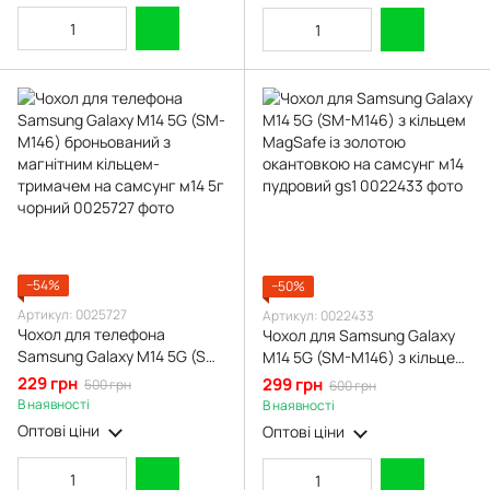
−54%
−50%
Артикул: 0025727
Артикул: 0022433
Чохол для телефона
Чохол для Samsung Galaxy
Samsung Galaxy M14 5G (SM-
M14 5G (SM-M146) з кільцем
M146) броньований з
MagSafe із золотою
229 грн
299 грн
500 грн
600 грн
магнітним кільцем-
окантовкою на самсунг м14
В наявності
В наявності
тримачем на самсунг м14 5г
пудровий gs1
Оптові ціни
Оптові ціни
чорний