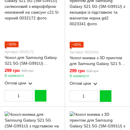
−50%
−40%
Артикул: 0032172
Артикул: 0023341
Чохол для Samsung Galaxy
Чохол книжка з 3D принтом
S21 5G (SM-G991U)
для Samsung Galaxy S21 5G
силіконовий з мікрофіброю
(SM-G991U) з екошкіри із
299 грн
299 грн
600 грн
500 грн
нековзний на самсунг с21 5г
підставкою та магнитом
В наявності
В наявності
чорний
чорна gd2
Оптові ціни
Оптові ціни