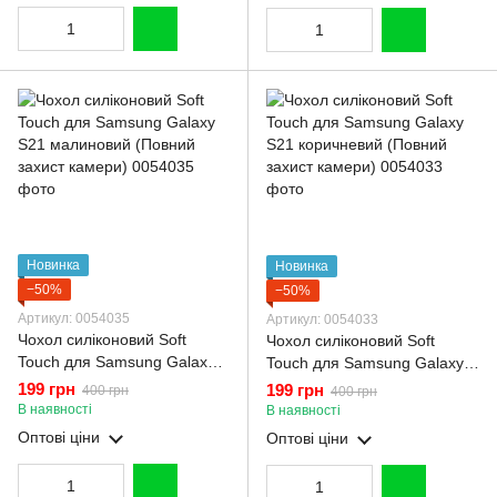
Новинка
Новинка
−50%
−50%
Артикул: 0054035
Артикул: 0054033
Чохол силіконовий Soft
Чохол силіконовий Soft
Touch для Samsung Galaxy
Touch для Samsung Galaxy
S21 малиновий (Повний
S21 коричневий (Повний
199 грн
199 грн
400 грн
400 грн
захист камери)
захист камери)
В наявності
В наявності
Оптові ціни
Оптові ціни