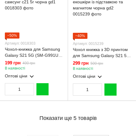
−50%
−40%
Артикул: 0018303
Артикул: 0015239
Чохол-книжка для Samsung
Чохол книжка з 3D принтом
Galaxy S21 5G (SM-G991U) з
для Samsung Galaxy S21 5G
підставкою на самсунг с21
(SM-G991U) з екошкіри із
199 грн
299 грн
400 грн
500 грн
5г чорна gd1
підставкою та магнитом
В наявності
В наявності
чорна gd2
Оптові ціни
Оптові ціни
Показати ще 5 товарів