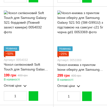
Новинка
Новинка
−50%
−25%
Артикул: 0054032
Артикул: 0053369
Чохол силіконовий Soft
Чохол-книжка з принтом
Touch для Samsung Galaxy
Ікони оберігу для Samsung
S21 бордовий (Повний
Galaxy S21 5G (SM-G991U) з
199 грн
299 грн
400 грн
400 грн
захист камери)
підставкою на самсунг с21 5г
В наявності
В наявності
чорна gd1
Оптові ціни
Оптові ціни