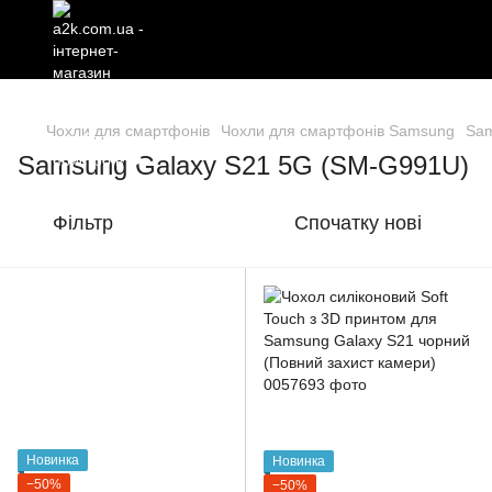
Чохли для смартфонів
Чохли для смартфонів Samsung
Sam
Samsung Galaxy S21 5G (SM-G991U)
Фільтр
Спочатку нові
Новинка
Новинка
−50%
−50%