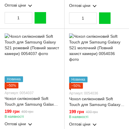
камери)
Оптові ціни
Оптові ціни
Новинка
Новинка
−50%
−50%
Артикул: 0054037
Артикул: 0054036
Чохол силіконовий Soft
Чохол силіконовий Soft
Touch для Samsung Galaxy
Touch для Samsung Galaxy
S21 рожевий (Повний захист
S21 молочний (Повний
199 грн
199 грн
400 грн
400 грн
камери)
захист камери)
В наявності
В наявності
Оптові ціни
Оптові ціни