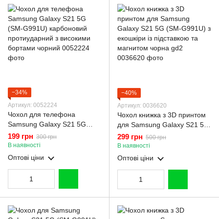
−34%
−40%
Артикул: 0052224
Артикул: 0036620
Чохол для телефона
Чохол книжка з 3D принтом
Samsung Galaxy S21 5G
для Samsung Galaxy S21 5G
(SM-G991U) карбоновий
(SM-G991U) з екошкіри із
199 грн
299 грн
300 грн
500 грн
протиударний з високими
підставкою та магнитом
В наявності
В наявності
бортами чорний
чорна gd2
Оптові ціни
Оптові ціни