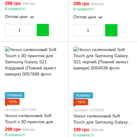
Samsung Galaxy S21
Samsung Galaxy S21
299 грн
299 грн
600 грн
600 грн
малиновий (Повний захист
коричневий (Повний захист
В наявності
В наявності
камери)
камери)
Оптові ціни
Оптові ціни
Новинка
Новинка
−50%
−50%
Артикул: 0057688
Артикул: 0054038
Чохол силіконовий Soft
Чохол силіконовий Soft
Touch з 3D принтом для
Touch для Samsung Galaxy
Samsung Galaxy S21
S21 чорний (Повний захист
299 грн
199 грн
600 грн
400 грн
бордовий (Повний захист
камери)
В наявності
В наявності