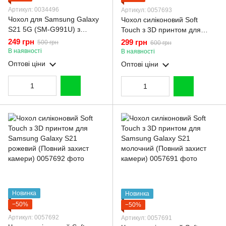
Артикул: 0034496
Артикул: 0057693
Чохол для Samsung Galaxy
Чохол силіконовий Soft
S21 5G (SM-G991U) з
Touch з 3D принтом для
лінзами на камері з MagSafe
Samsung Galaxy S21 чорний
249 грн
299 грн
500 грн
600 грн
на самсунг с21 5г золотий
(Повний захист камери)
В наявності
В наявності
Оптові ціни
Оптові ціни
Новинка
Новинка
−50%
−50%
Артикул: 0057692
Артикул: 0057691