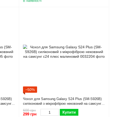
В наявності
−50%
-S926B)
Чохол для Samsung Galaxy S24 Plus (SM-S926B)
самсунг
силіконовий з мікрофіброю нековзний на самсунг
с24 плюс малиновий
600 грн
Купити
299 грн