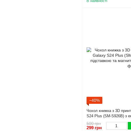
В наявності
−40%
Чохол книжка з 3D прин
S24 Plus (SM-S926B) з ек
магнитом чорна gd2
500 грн
299 грн