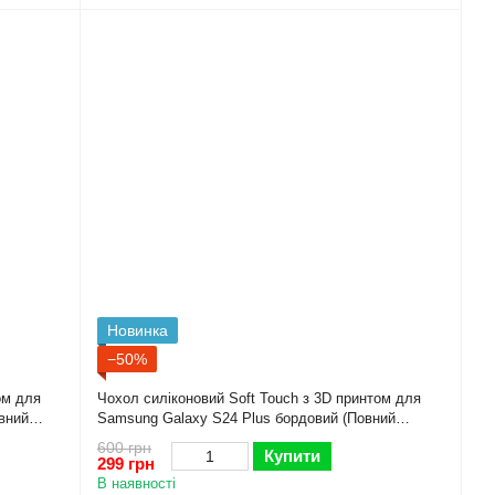
Новинка
−50%
ом для
Чохол силіконовий Soft Touch з 3D принтом для
вний
Samsung Galaxy S24 Plus бордовий (Повний
захист камери)
600 грн
Купити
299 грн
В наявності