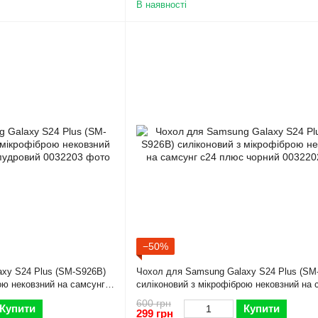
В наявності
−50%
xy S24 Plus (SM-S926B)
Чохол для Samsung Galaxy S24 Plus (SM
ою нековзний на самсунг
силіконовий з мікрофіброю нековзний на 
с24 плюс чорний
600 грн
Купити
Купити
299 грн