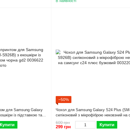
В наявності
−50%
том для Samsung Galaxy
Чохол для Samsung Galaxy S24 Plus (SM
ошкіри із підставкою та
силіконовий з мікрофіброю нековзний на 
с24 плюс бузковий
600 грн
Купити
Купити
299 грн