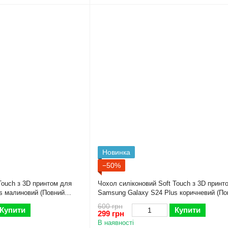
Новинка
−50%
Touch з 3D принтом для
Чохол силіконовий Soft Touch з 3D принт
s малиновий (Повний
Samsung Galaxy S24 Plus коричневий (По
захист камери)
600 грн
Купити
Купити
299 грн
В наявності