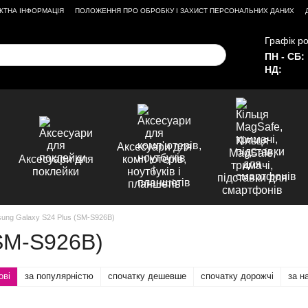
КТНА ІНФОРМАЦІЯ
ПОЛОЖЕННЯ ПРО ОБРОБКУ І ЗАХИСТ ПЕРСОНАЛЬНИХ ДАНИХ
Графік ро
ПН - СБ:
НД:
Кільця
Аксесуари для
MagSafe,
Аксесуари для
комп'ютерів,
тримачі,
поклейки
ноутбуків і
підставки для
планшетів
смартфонів
ung Galaxy S24 Plus (SM-S926B)
SM-S926B)
ові
за популярністю
спочатку дешевше
спочатку дорожчі
за н