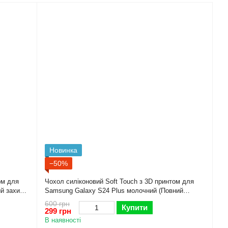
Новинка
−50%
ом для
Чохол силіконовий Soft Touch з 3D принтом для
й захист
Samsung Galaxy S24 Plus молочний (Повний
захист камери)
600 грн
Купити
299 грн
В наявності