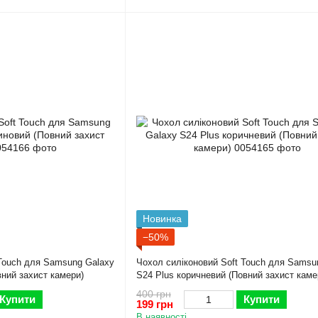
Новинка
−50%
 Touch для Samsung Galaxy
Чохол силіконовий Soft Touch для Samsu
ний захист камери)
S24 Plus коричневий (Повний захист каме
400 грн
Купити
Купити
199 грн
В наявності