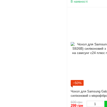
В наявності
−50%
Чохол для Samsung Gala
силіконовий з мікрофібр
с24 плюс пудровий
600 грн
299 грн