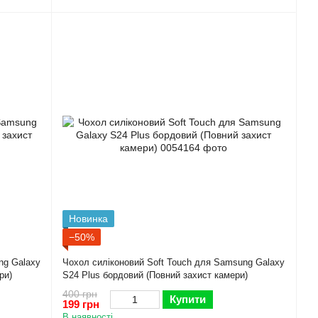
Новинка
−50%
ng Galaxy
Чохол силіконовий Soft Touch для Samsung Galaxy
ри)
S24 Plus бордовий (Повний захист камери)
400 грн
Купити
199 грн
В наявності