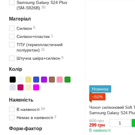
Samsung Galaxy S24 Plus
30
(SM-S926B)
Матеріал
5
Силікон
1
Силікон+пластик
ТПУ (термопластичний
11
поліуретан)
6
Штучна шкіра+силікон
Колір
Новинка
−50%
Наявність
Чохол силіконовий Soft 
34
В наявності
Samsung Galaxy S24 Plu
2
Немає в наявності
камери)
600 грн
299 грн
Форм-фактор
В наявності