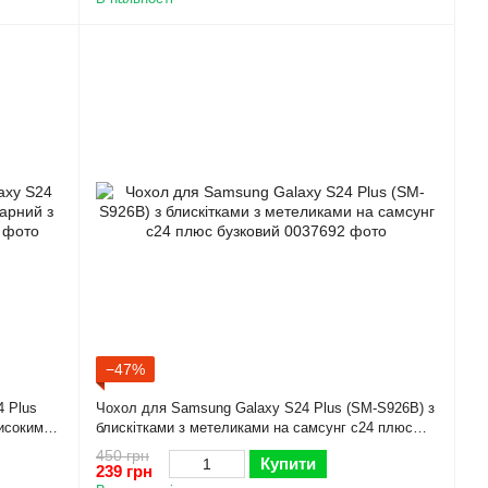
−47%
 Plus
Чохол для Samsung Galaxy S24 Plus (SM-S926B) з
исокими
блискітками з метеликами на самсунг с24 плюс
бузковий
450 грн
Купити
239 грн