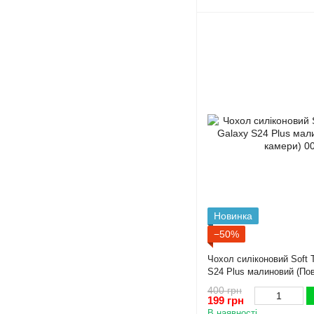
Новинка
−50%
Чохол силіконовий Soft
S24 Plus малиновий (Пов
400 грн
199 грн
В наявності