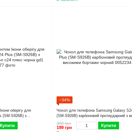
−34%
Ікони оберігу для
Чохол для телефона Samsung Galaxy S24
s (SM-S926B) з
(SM-S926B) карбоновий протиударний з в
24 плюс чорна gd1
бортами чорний
300 грн
Купити
Купити
199 грн