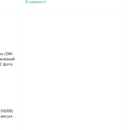
В наявності
-S926B)
самсунг