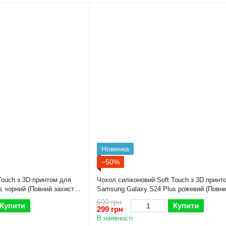
Новинка
−50%
Touch з 3D принтом для
Чохол силіконовий Soft Touch з 3D принт
s чорний (Повний захист
Samsung Galaxy S24 Plus рожевий (Повни
камери)
600 грн
Купити
Купити
299 грн
В наявності