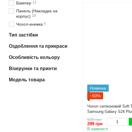
12
Бампер
Панель (Накладка на
18
корпус)
6
Чохол-книжка
Тип застібки
Оздоблення та прикраси
Особливість кольору
Візерунки та принти
Модель товара
Новинка
−50%
Чохол силіконовий Soft 
Samsung Galaxy S24 Plu
захист камери)
600 грн
299 грн
В наявності