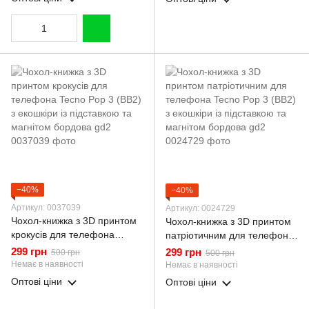
−40%
−40%
Артикул: 0037039
Артикул: 0024729
Чохол-книжка з 3D принтом
Чохол-книжка з 3D принтом
крокусів для телефона
патріотичним для телефона
Tecno Pop 3 (BB2) з екошкіри
Tecno Pop 3 (BB2) з екошкіри
299 грн
299 грн
500 грн
500 грн
із підставкою та магнітом
із підставкою та магнітом
Немає в наявності
Немає в наявності
бордова gd2
бордова gd2
Оптові ціни
Оптові ціни