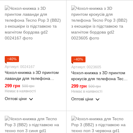
−40%
−40%
Артикул: 0024167
Артикул: 0023605
Чохол-книжка з 3D принтом
Чохол-книжка з 3D принтом
лаванди для телефона
крокусів для телефона Tecno
Tecno Pop 3 (BB2) з екошкіри
Pop 3 (BB2) з екошкіри із
299 грн
299 грн
500 грн
500 грн
із підставкою та магнітом
підставкою та магнітом
Немає в наявності
Немає в наявності
бордова gd2
бордова gd2
Оптові ціни
Оптові ціни