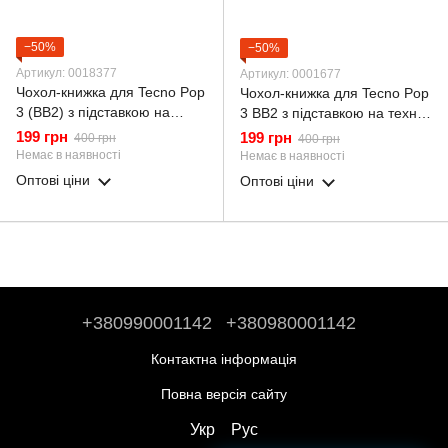
−50%
−50%
Артикул: 0018377
Артикул: 0001677
Чохол-книжка для Tecno Pop
Чохол-книжка для Tecno Pop
3 (BB2) з підставкою на
3 BB2 з підставкою на техно
техно поп 3 золота gd1
поп 3 бордова
199 грн
199 грн
400 грн
400 грн
Немає в наявності
Немає в наявності
Оптові ціни
Оптові ціни
+380990001142
+380980001142
Контактна інформація
Повна версія сайту
Укр
Рус