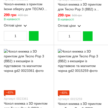
Чохол-книжка з принтом
Чохол книжка з 3D принтом
Ікони оберігу для TECNO
для Tecno Pop 3 (BB2) з
Pop 3 BB2 з підставкою на
екошкіри із підставкою та
299 грн
299 грн
400 грн
500 грн
техно поп 3 чорна gd1
магнитом чорна gd2
В наявності
В наявності
Оптові ціни
Оптові ціни
−40%
−40%
Артикул: 0023361
Артикул: 0015259
Чохол книжка з 3D принтом
Чохол книжка з 3D принтом