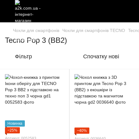
Чохли для смартфонів
Чохли для смартфонів TECNO
Tecno
Tecno Pop 3 (BB2)
Фільтр
Спочатку нові
Новинка
−25%
−40%
Артикул: 0052583
Артикул: 0036640