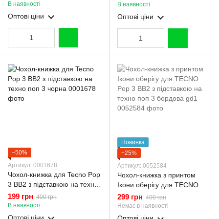
магнитом чорна gd2
техно поп 3 чорна
В наявності
В наявності
Оптові ціни
Оптові ціни
Новинка
−50%
−25%
Артикул: 0001678
Артикул: 0052584
Чохол-книжка для Tecno Pop
Чохол-книжка з принтом
3 BB2 з підставкою на техно
Ікони оберігу для TECNO
поп 3 чорна
Pop 3 BB2 з підставкою на
199 грн
299 грн
400 грн
400 грн
техно поп 3 бордова gd1
В наявності
Немає в наявності
Оптові ціни
Оптові ціни