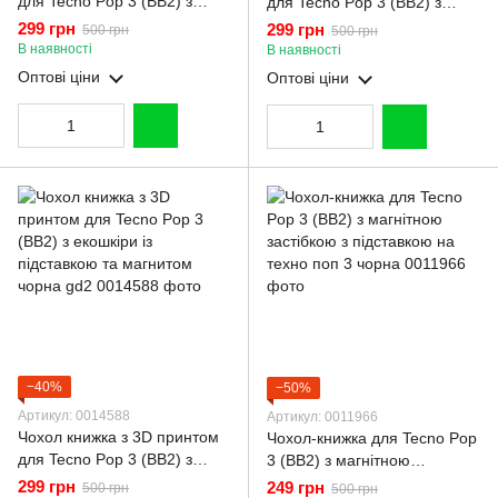
для Tecno Pop 3 (BB2) з
для Tecno Pop 3 (BB2) з
екошкіри із підставкою та
екошкіри із підставкою та
299 грн
299 грн
500 грн
500 грн
магнитом чорна gd2
магнитом чорна gd2
В наявності
В наявності
Оптові ціни
Оптові ціни
−40%
−50%
Артикул: 0014588
Артикул: 0011966
Чохол книжка з 3D принтом
Чохол-книжка для Tecno Pop
для Tecno Pop 3 (BB2) з
3 (BB2) з магнітною
екошкіри із підставкою та
застібкою з підставкою на
299 грн
249 грн
500 грн
500 грн