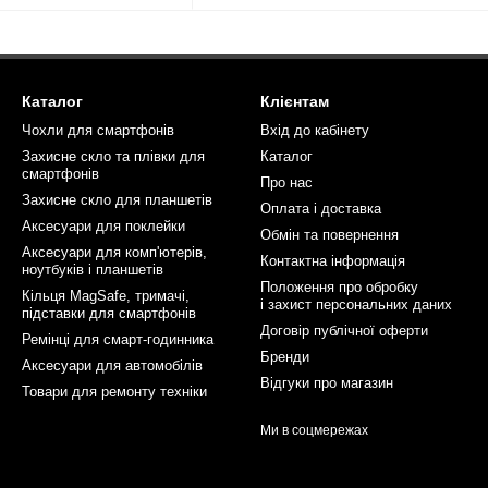
Каталог
Клієнтам
Чохли для смартфонів
Вхід до кабінету
Захисне скло та плівки для
Каталог
смартфонів
Про нас
Захисне скло для планшетів
Оплата і доставка
Аксесуари для поклейки
Обмін та повернення
Аксесуари для комп'ютерів,
Контактна інформація
ноутбуків і планшетів
Положення про обробку
Кільця MagSafe, тримачі,
і захист персональних даних
підставки для смартфонів
Договір публічної оферти
Ремінці для смарт-годинника
Бренди
Аксесуари для автомобілів
Відгуки про магазин
Товари для ремонту техніки
Ми в соцмережах