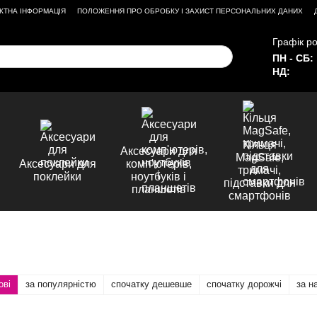
КТНА ІНФОРМАЦІЯ
ПОЛОЖЕННЯ ПРО ОБРОБКУ І ЗАХИСТ ПЕРСОНАЛЬНИХ ДАНИХ
Графік ро
ПН - СБ:
НД:
Кільця
Аксесуари для
MagSafe,
Аксесуари для
комп'ютерів,
тримачі,
поклейки
ноутбуків і
підставки для
планшетів
смартфонів
ові
за популярністю
спочатку дешевше
спочатку дорожчі
за н