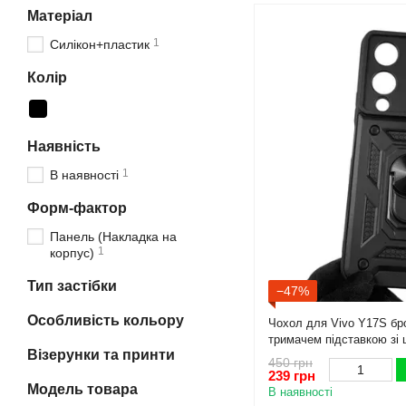
Матеріал
1
Силікон+пластик
Колір
Наявність
1
В наявності
Форм-фактор
Панель (Накладка на
1
корпус)
Тип застібки
−47%
Особливість кольору
Чохол для Vivo Y17S бро
тримачем підставкою зі 
Візерунки та принти
чорний rg1
450 грн
239 грн
Модель товара
В наявності