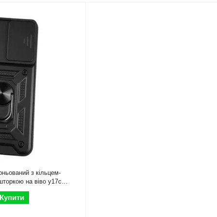
ньований з кільцем-
шторкою на віво у17с
Купити