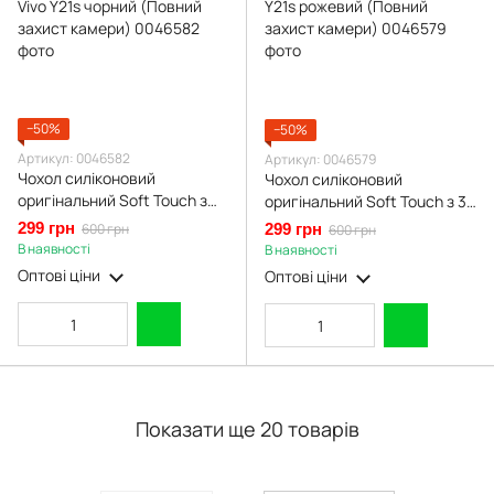
−50%
−50%
Артикул: 0046582
Артикул: 0046579
Чохол силіконовий
Чохол силіконовий
оригінальний Soft Touch з
оригінальний Soft Touch з 3D
3D принтом злого кота для
принтом злого кота для Vivo
299 грн
600 грн
299 грн
600 грн
Vivo Y21s чорний (Повний
Y21s рожевий (Повний
В наявності
В наявності
захист камери)
захист камери)
Оптові ціни
Оптові ціни
Показати ще 20 товарів