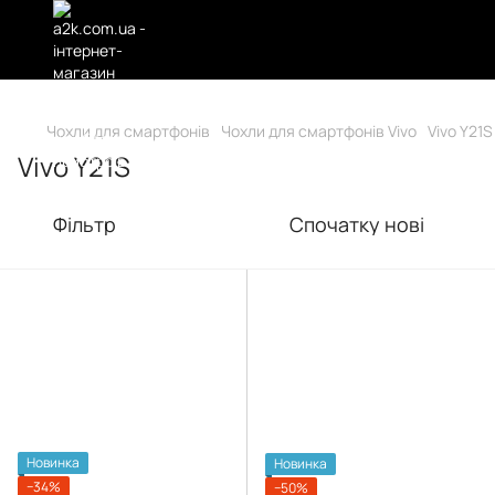
Чохли для смартфонів
Чохли для смартфонів Vivo
Vivo Y21S
Vivo Y21S
Фільтр
Спочатку нові
Новинка
Новинка
−34%
−50%