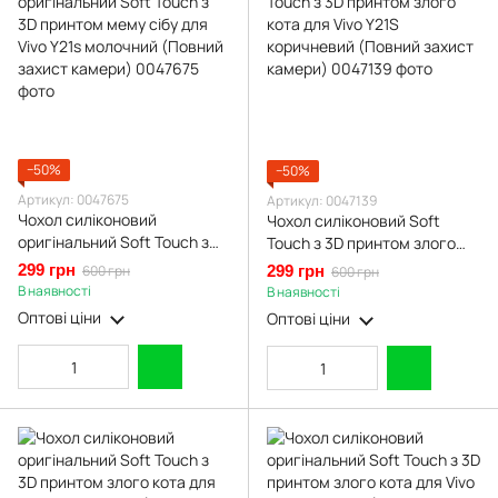
−50%
−50%
Артикул: 0047675
Артикул: 0047139
Чохол силіконовий
Чохол силіконовий Soft
оригінальний Soft Touch з
Touch з 3D принтом злого
3D принтом мему сібу для
кота для Vivo Y21S
299 грн
600 грн
299 грн
600 грн
Vivo Y21s молочний (Повний
коричневий (Повний захист
В наявності
В наявності
захист камери)
камери)
Оптові ціни
Оптові ціни