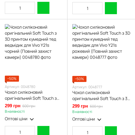
−50%
−50%
Артикул: 0048780
Артикул: 0048777
Чохол силіконовий
Чохол силіконовий
оригінальний Soft Touch з
оригінальний Soft Touch з 3D
3D принтом кумедний тед
принтом кумедний тед
299 грн
600 грн
299 грн
600 грн
ведмідик для Vivo Y21s
ведмідик для Vivo Y21s
В наявності
В наявності
чорний (Повний захист
рожевий (Повний захист
Оптові ціни
Оптові ціни
камери)
камери)