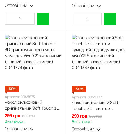
(Повний захист камери)
(Повний захист камери)
Оптові ціни
Оптові ціни
−50%
−50%
Артикул: 0049873
Артикул: 0049337
Чохол силіконовий
Чохол силіконовий Soft
оригінальний Soft Touch з
Touch з 3D принтом
3D принтом чарівна мінні
кумедний тед ведмідик для
299 грн
600 грн
299 грн
600 грн
маус для Vivo Y21s молочний
Vivo Y21S коричневий
В наявності
В наявності
(Повний захист камери)
(Повний захист камери)
Оптові ціни
Оптові ціни