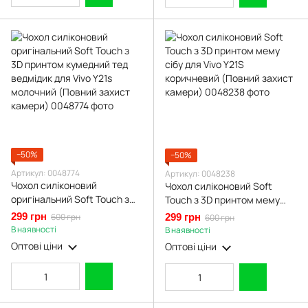
−50%
−50%
Артикул: 0048774
Артикул: 0048238
Чохол силіконовий
Чохол силіконовий Soft
оригінальний Soft Touch з
Touch з 3D принтом мему
3D принтом кумедний тед
сібу для Vivo Y21S
299 грн
600 грн
299 грн
600 грн
ведмідик для Vivo Y21s
коричневий (Повний захист
В наявності
В наявності
молочний (Повний захист
камери)
Оптові ціни
Оптові ціни
камери)