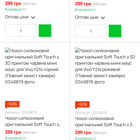
Y21S коричневий (Повний
мінні маус для Vivo Y21S
299 грн
600 грн
299 грн
600 грн
захист камери)
коричневий (Повний захист
В наявності
В наявності
камери)
Оптові ціни
Оптові ціни
−50%
−50%
Артикул: 0049879
Артикул: 0049876
Чохол силіконовий
Чохол силіконовий
оригінальний Soft Touch з
оригінальний Soft Touch з 3D
3D принтом чарівна мінні
принтом чарівна мінні маус
299 грн
600 грн
299 грн
600 грн
маус для Vivo Y21s чорний
для Vivo Y21s рожевий
В наявності
В наявності