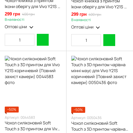
Чохол-книжка з принтом
Чохол-книжка з принтом
Ікони оберігу для Vivo Y21S з
Ікони оберігу для Vivo Y21S з
підставкою на віво у21с
підставкою на віво у21с
299 грн
400 грн
299 грн
400 грн
чорна gd1
бордова gd1
В наявності
В наявності
Оптові ціни
Оптові ціни
−50%
−50%
Артикул: 0044583
Артикул: 0050436
Чохол силіконовий Soft
Чохол силіконовий Soft
Touch з 3D принтом для Vivo
Touch з 3D принтом чарівна