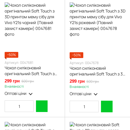
−50%
−50%
Артикул: 0047681
Артикул: 0047678
Чохол силіконовий
Чохол силіконовий
оригінальний Soft Touch з
оригінальний Soft Touch з 3D
3D принтом мему сібу для
принтом мему сібу для Vivo
299 грн
600 грн
299 грн
600 грн
Vivo Y21s чорний (Повний
Y21s рожевий (Повний
В наявності
В наявності
захист камери)
захист камери)
Оптові ціни
Оптові ціни