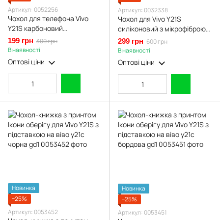
Артикул: 0052256
Артикул: 0032338
Чохол для телефона Vivo
Чохол для Vivo Y21S
Y21S карбоновий
силіконовий з мікрофіброю
протиударний з високими
нековзний на віво у21с синій
199 грн
300 грн
299 грн
600 грн
бортами чорний
В наявності
В наявності
Оптові ціни
Оптові ціни
Новинка
Новинка
−25%
−25%
Артикул: 0053452
Артикул: 0053451