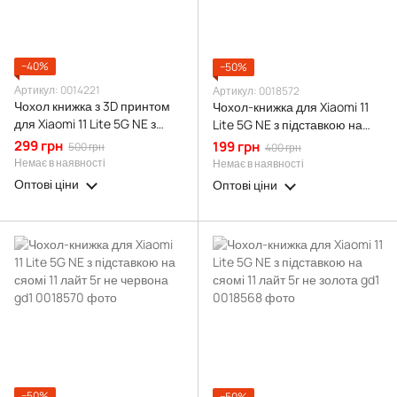
−40%
−50%
Артикул: 0014221
Артикул: 0018572
Чохол книжка з 3D принтом
Чохол-книжка для Xiaomi 11
для Xiaomi 11 Lite 5G NE з
Lite 5G NE з підставкою на
екошкіри із підставкою та
сяомі 11 лайт 5г не сіра gd1
299 грн
199 грн
500 грн
400 грн
магнитом чорна gd2
Немає в наявності
Немає в наявності
Оптові ціни
Оптові ціни
−50%
−50%