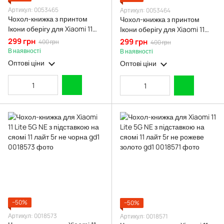
Артикул: 0053465
Артикул: 0053464
Чохол-книжка з принтом
Чохол-книжка з принтом
Ікони оберігу для Xiaomi 11
Ікони оберігу для Xiaomi 11
Lite 5G NE з підставкою на
Lite 5G NE з підставкою на
299 грн
299 грн
400 грн
400 грн
сяомі 11 лайт 5г не чорна gd1
сяомі 11 лайт 5г не бордова
В наявності
В наявності
gd1
Оптові ціни
Оптові ціни
−50%
−50%
Артикул: 0018573
Артикул: 0018571