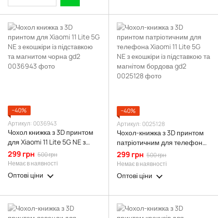
−40%
−40%
Артикул: 0036943
Артикул: 0025128
Чохол книжка з 3D принтом
Чохол-книжка з 3D принтом
для Xiaomi 11 Lite 5G NE з
патріотичним для телефона
екошкіри із підставкою та
Xiaomi 11 Lite 5G NE з
299 грн
299 грн
500 грн
500 грн
магнитом чорна gd2
екошкіри із підставкою та
Немає в наявності
Немає в наявності
магнітом бордова gd2
Оптові ціни
Оптові ціни