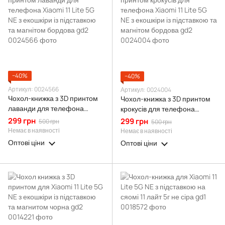
−40%
−40%
Артикул: 0024566
Артикул: 0024004
Чохол-книжка з 3D принтом
Чохол-книжка з 3D принтом
лаванди для телефона
крокусів для телефона
Xiaomi 11 Lite 5G NE з
Xiaomi 11 Lite 5G NE з
299 грн
299 грн
500 грн
500 грн
екошкіри із підставкою та
екошкіри із підставкою та
Немає в наявності
Немає в наявності
магнітом бордова gd2
магнітом бордова gd2
Оптові ціни
Оптові ціни