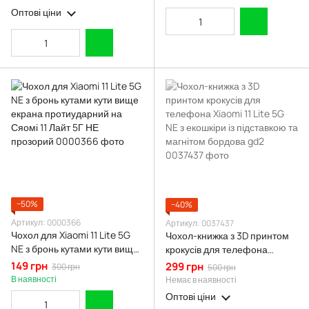
нє зелений rg1
Оптові ціни
−50%
−40%
Артикул: 0000366
Артикул: 0037437
Чохол для Xiaomi 11 Lite 5G
Чохол-книжка з 3D принтом
NE з бронь кутами кути вище
крокусів для телефона
екрана протиударний на
Xiaomi 11 Lite 5G NE з
149 грн
299 грн
300 грн
500 грн
Сяомі 11 Лайт 5Г НЕ
екошкіри із підставкою та
В наявності
Немає в наявності
прозорий
магнітом бордова gd2
Оптові ціни