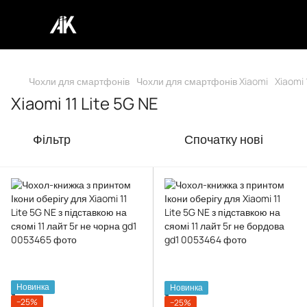
Чохли для смартфонів
Чохли для смартфонів Xiaomi
Xiaomi 
Xiaomi 11 Lite 5G NE
Фільтр
Спочатку нові
Новинка
Новинка
−25%
−25%