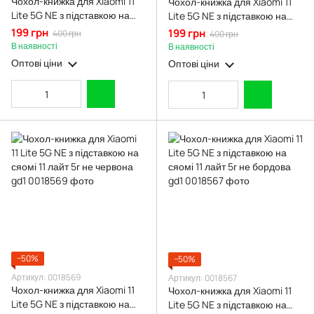
Чохол-книжка для Xiaomi 11
Чохол-книжка для Xiaomi 11
Lite 5G NE з підставкою на
Lite 5G NE з підставкою на
сяомі 11 лайт 5г не чорна gd1
сяомі 11 лайт 5г не рожеве
199 грн
199 грн
400 грн
400 грн
золото gd1
В наявності
В наявності
Оптові ціни
Оптові ціни
−50%
−50%
Артикул: 0018569
Артикул: 0018567
Чохол-книжка для Xiaomi 11
Чохол-книжка для Xiaomi 11
Lite 5G NE з підставкою на
Lite 5G NE з підставкою на