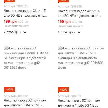
Артикул: 0018570
Артикул: 0018568
Чохол-книжка для Xiaomi 11
Чохол-книжка для Xiaomi 11
Lite 5G NE з підставкою на
Lite 5G NE з підставкою на
сяомі 11 лайт 5г не червона
сяомі 11 лайт 5г не золота gd1
199 грн
199 грн
400 грн
400 грн
gd1
Немає в наявності
Немає в наявності
Оптові ціни
Оптові ціни
−40%
−40%
Артикул: 0015562
Артикул: 0014891
Чохол книжка з 3D принтом
Чохол книжка з 3D принтом
для Xiaomi 11 Lite 5G NE з
для Xiaomi 11 Lite 5G NE з