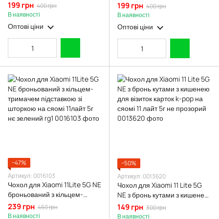
сяомі 11 лайт 5г не червона
сяомі 11 лайт 5г не бордова
199 грн
199 грн
400 грн
400 грн
gd1
gd1
В наявності
В наявності
Оптові ціни
Оптові ціни
−47%
−50%
Артикул: 0016103
Артикул: 0013620
Чохол для Xiaomi 11Lite 5G NE
Чохол для Xiaomi 11 Lite 5G
броньований з кільцем-
NE з бронь кутами з кишенею
тримачем підставкою зі
для візиток карток k-pop на
239 грн
149 грн
450 грн
300 грн
шторкою на сяомі 11лайт 5г
сяомі 11 лайт 5г не прозорий
В наявності
В наявності