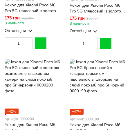
Чохол для Xiaomi Poco M6
Чохол для Xiaomi Poco M6
Pro 5G глянсовий із золотою
Pro 5G глянсовий із золотою
окантовкою із захистом
окантовкою із захистом
175 грн
175 грн
300 грн
300 грн
камери на сяомі поко м6
камери на сяомі поко м6 про
В наявності
В наявності
про 5г синій
5г бірюзовий
Оптові ціни
Оптові ціни
−42%
−47%
Артикул: 0000200
Артикул: 0000199
Чохол для Xiaomi Poco M6
Чохол для Xiaomi Poco M6