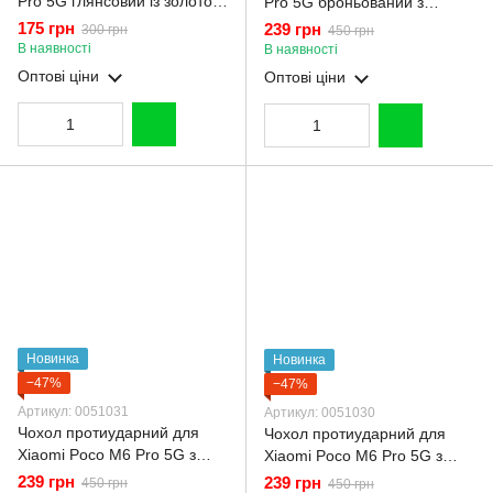
Pro 5G глянсовий із золотою
Pro 5G броньований з
окантовкою із захистом
кільцем-тримачем
175 грн
239 грн
300 грн
450 грн
камери на сяомі поко м6
підставкою зі шторкою на
В наявності
В наявності
про 5г червоний
сяомі поко м6 про 5г чорний
Оптові ціни
Оптові ціни
Новинка
Новинка
−47%
−47%
Артикул: 0051031
Артикул: 0051030
Чохол протиударний для
Чохол протиударний для
Xiaomi Poco M6 Pro 5G з
Xiaomi Poco M6 Pro 5G з
магнітною пластиною зі
магнітною пластиною зі
239 грн
239 грн
450 грн
450 грн