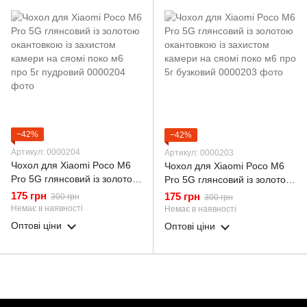
−42%
−42%
Артикул: 0000204
Артикул: 0000203
Чохол для Xiaomi Poco M6
Чохол для Xiaomi Poco M6
Pro 5G глянсовий із золотою
Pro 5G глянсовий із золотою
окантовкою із захистом
окантовкою із захистом
175 грн
175 грн
300 грн
300 грн
камери на сяомі поко м6
камери на сяомі поко м6 про
Немає в наявності
Немає в наявності
про 5г пудровий
5г бузковий
Оптові ціни
Оптові ціни