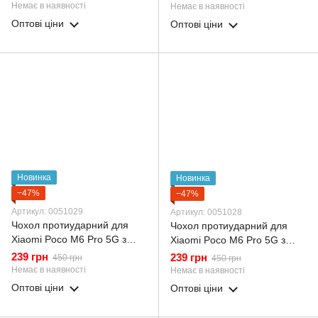
шторкою на камері чорний
шторкою на камері синій
Немає в наявності
Немає в наявності
Оптові ціни
Оптові ціни
Новинка
Новинка
−47%
−47%
Артикул: 0051029
Артикул: 0051028
Чохол протиударний для
Чохол протиударний для
Xiaomi Poco M6 Pro 5G з
Xiaomi Poco M6 Pro 5G з
магнітною пластиною зі
магнітною пластиною зі
239 грн
239 грн
450 грн
450 грн
шторкою на камері червоний
шторкою на камері зелений
Немає в наявності
Немає в наявності
Оптові ціни
Оптові ціни