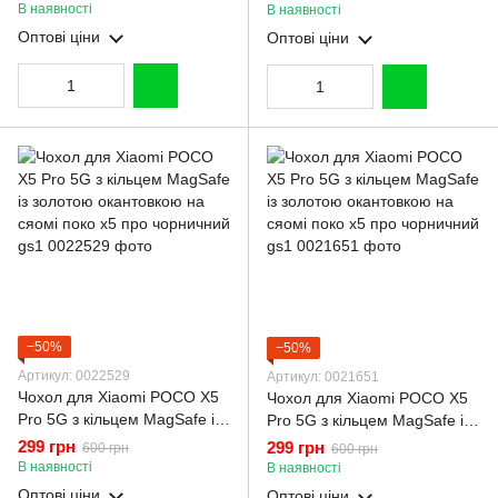
сяомі поко х5 про пудровий
окантовкою на сяомі поко х5
В наявності
В наявності
gs1
про 5г пудровий gs1
Оптові ціни
Оптові ціни
−50%
−50%
Артикул: 0022529
Артикул: 0021651
Чохол для Xiaomi POCO X5
Чохол для Xiaomi POCO X5
Pro 5G з кільцем MagSafe із
Pro 5G з кільцем MagSafe із
золотою окантовкою на
золотою окантовкою на
299 грн
299 грн
600 грн
600 грн
сяомі поко х5 про чорничний
сяомі поко х5 про чорничний
В наявності
В наявності
gs1
gs1
Оптові ціни
Оптові ціни