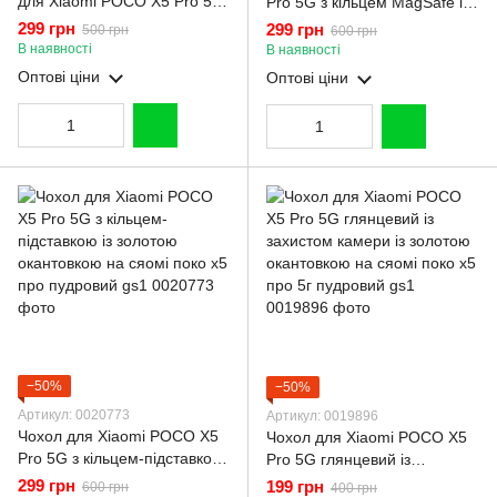
для Xiaomi POCO X5 Pro 5G
Pro 5G з кільцем MagSafe із
з екошкіри із підставкою та
золотою окантовкою на
299 грн
299 грн
500 грн
600 грн
магнитом чорна gd2
сяомі поко х5 про пудровий
В наявності
В наявності
gs1
Оптові ціни
Оптові ціни
−50%
−50%
Артикул: 0020773
Артикул: 0019896
Чохол для Xiaomi POCO X5
Чохол для Xiaomi POCO X5
Pro 5G з кільцем-підставкою
Pro 5G глянцевий із
із золотою окантовкою на
захистом камери із золотою
299 грн
199 грн
600 грн
400 грн