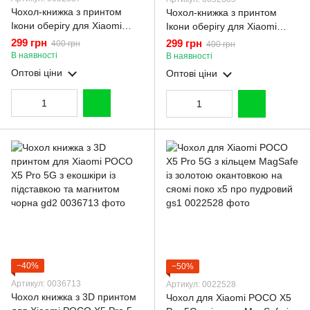
Чохол-книжка з принтом
Чохол-книжка з принтом
Ікони оберігу для Xiaomi
Ікони оберігу для Xiaomi
POCO X5 Pro 5G з
POCO X5 Pro 5G з
299 грн
299 грн
400 грн
400 грн
підставкою на сяомі поко х5
підставкою на сяомі поко х5
В наявності
В наявності
про 5г чорна gd1
про 5г бордова gd1
Оптові ціни
Оптові ціни
−40%
−50%
Артикул: 0036713
Артикул: 0022528
Чохол книжка з 3D принтом
Чохол для Xiaomi POCO X5