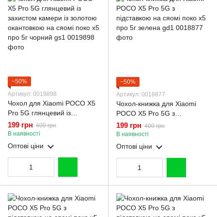
−50%
−50%
Артикул: 0019898
Артикул: 0018877
Чохол для Xiaomi POCO X5
Чохол-книжка для Xiaomi
Pro 5G глянцевий із
POCO X5 Pro 5G з
захистом камери із золотою
підставкою на сяомі поко х5
199 грн
199 грн
400 грн
400 грн
окантовкою на сяомі поко х5
про 5г зелена gd1
В наявності
В наявності
про 5г чорний gs1
Оптові ціни
Оптові ціни