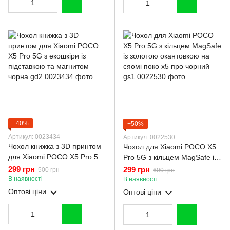
−40%
−50%
Артикул: 0023434
Артикул: 0022530
Чохол книжка з 3D принтом
Чохол для Xiaomi POCO X5
для Xiaomi POCO X5 Pro 5G
Pro 5G з кільцем MagSafe із
з екошкіри із підставкою та
золотою окантовкою на
299 грн
299 грн
500 грн
600 грн
магнитом чорна gd2
сяомі поко х5 про чорний
В наявності
В наявності
gs1
Оптові ціни
Оптові ціни