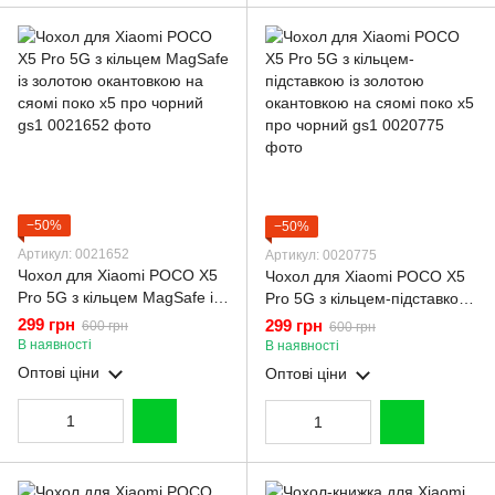
−50%
−50%
Артикул: 0021652
Артикул: 0020775
Чохол для Xiaomi POCO X5
Чохол для Xiaomi POCO X5
Pro 5G з кільцем MagSafe із
Pro 5G з кільцем-підставкою
золотою окантовкою на
із золотою окантовкою на
299 грн
299 грн
600 грн
600 грн
сяомі поко х5 про чорний
сяомі поко х5 про чорний
В наявності
В наявності
gs1
gs1
Оптові ціни
Оптові ціни