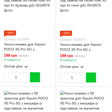
−50%
−50%
Артикул: 0018876
Артикул: 0018875
Чохол-книжка для Xiaomi
Чохол-книжка для Xiaomi
POCO X5 Pro 5G з
POCO X5 Pro 5G з
підставкою на сяомі поко х5
підставкою на сяомі поко х5
199 грн
199 грн
400 грн
400 грн
про 5г бузкова gd1
про 5г синя gd1
В наявності
В наявності
Оптові ціни
Оптові ціни