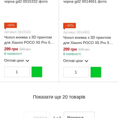
−40%
−40%
Артикул: 0015332
Артикул: 0014661
Чохол книжка з 3D принтом
Чохол книжка з 3D принтом
для Xiaomi POCO X5 Pro 5G
для Xiaomi POCO X5 Pro 5G
з екошкіри із підставкою та
з екошкіри із підставкою та
299 грн
299 грн
500 грн
500 грн
магнитом чорна gd2
магнитом чорна gd2
В наявності
В наявності
Оптові ціни
Оптові ціни
Показати ще 20 товарів
Назад
Вперед