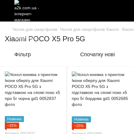
Чохли для смартфонів
Чохли для смартфонів Xiaomi
Xiaom
Xiaomi POCO X5 Pro 5G
Фільтр
Спочатку нові
Новинка
Новинка
−25%
−25%
Артикул: 0052837
Артикул: 0052685