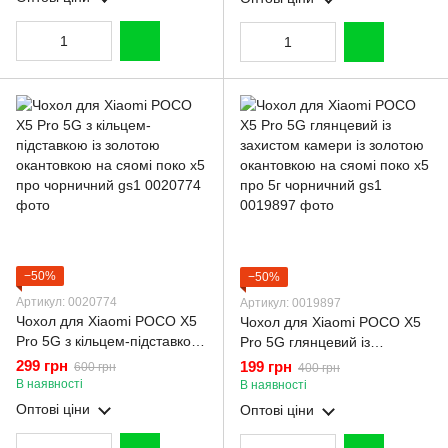
−50%
−50%
Артикул: 0020774
Артикул: 0019897
Чохол для Xiaomi POCO X5
Чохол для Xiaomi POCO X5
Pro 5G з кільцем-підставкою
Pro 5G глянцевий із
із золотою окантовкою на
захистом камери із золотою
299 грн
199 грн
600 грн
400 грн
сяомі поко х5 про чорничний
окантовкою на сяомі поко х5
В наявності
В наявності
gs1
про 5г чорничний gs1
Оптові ціни
Оптові ціни