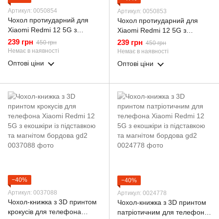
Артикул: 0050854
Артикул: 0050853
Чохол протиударний для
Чохол протиударний для
Xiaomi Redmi 12 5G з
Xiaomi Redmi 12 5G з
магнітною пластиною зі
магнітною пластиною зі
239 грн
239 грн
450 грн
450 грн
шторкою на камері червоний
шторкою на камері зелений
Немає в наявності
Немає в наявності
Оптові ціни
Оптові ціни
−40%
−40%
Артикул: 0037088
Артикул: 0024778
Чохол-книжка з 3D принтом
Чохол-книжка з 3D принтом
крокусів для телефона
патріотичним для телефона