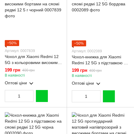
−50%
−50%
Артикул: 0007839
Артикул: 0002089
Чохол для Xiaomi Redmi 12
Чохол-книжка для Xiaomi
5G з кольоровими високими
Redmi 12 5G з підставкою на
бортами на сяомі редмі 12 5
сяомі редмі 12 5G бордова
199 грн
199 грн
400 грн
400 грн
г чорний
В наявності
В наявності
Оптові ціни
Оптові ціни