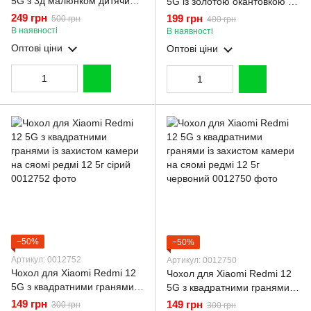
5G з 3д малюнком дитячий
5G із золотою окантовкою з
жіночий об'ємний на сяомі
кишенькою для карток на
249 грн
199 грн
500 грн
400 грн
редмі 12 5г коричневий
сяомі редмі 12 5г золотий
В наявності
В наявності
Оптові ціни
Оптові ціни
−50%
−50%
Артикул: 0012752
Артикул: 0012750
Чохол для Xiaomi Redmi 12
Чохол для Xiaomi Redmi 12
5G з квадратними гранями із
5G з квадратними гранями із
захистом камери на сяомі
захистом камери на сяомі
149 грн
149 грн
300 грн
300 грн