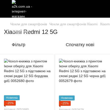
Чохли для смартфонів
Чохли для смартфонів Xiaomi
Xiaom
Xiaomi Redmi 12 5G
Фільтр
Спочатку нові
Новинка
Новинка
−25%
−25%
Артикул: 0052680
Артикул: 0052679