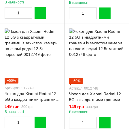
редмі 12 5г сірий
редмі 12 5г червоний
В наявності
В наявності
−50%
−50%
Артикул: 0012749
Артикул: 0012748
Чохол для Xiaomi Redmi 12
Чохол для Xiaomi Redmi 12
5G з квадратними гранями із
5G з квадратними гранями із
захистом камери на сяомі
захистом камери на сяомі
149 грн
149 грн
300 грн
300 грн
редмі 12 5г червоний
редмі 12 5г м'ятний
В наявності
В наявності