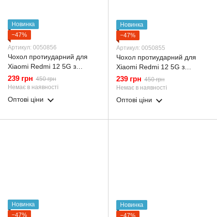
Новинка
Новинка
−47%
−47%
Артикул: 0050856
Артикул: 0050855
Чохол протиударний для
Чохол протиударний для
Xiaomi Redmi 12 5G з
Xiaomi Redmi 12 5G з
магнітною пластиною зі
магнітною пластиною зі
239 грн
239 грн
450 грн
450 грн
шторкою на камері чорний
шторкою на камері синій
Немає в наявності
Немає в наявності
Оптові ціни
Оптові ціни
Новинка
Новинка
−47%
−47%