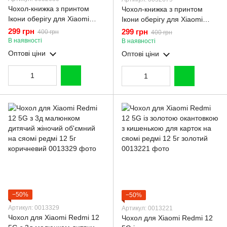
Чохол-книжка з принтом
Чохол-книжка з принтом
Ікони оберігу для Xiaomi
Ікони оберігу для Xiaomi
Redmi 12 5G з підставкою на
Redmi 12 5G з підставкою на
299 грн
299 грн
400 грн
400 грн
сяомі редмі 12 5G бордова
сяомі редмі 12 5G чорна gd1
В наявності
В наявності
gd1
Оптові ціни
Оптові ціни
−50%
−50%
Артикул: 0013329
Артикул: 0013221
Чохол для Xiaomi Redmi 12
Чохол для Xiaomi Redmi 12