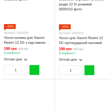
−50%
−50%
Артикул: 0002090
Артикул: 0000310
Чохол-книжка для Xiaomi
Чохол для Xiaomi Redmi 12
Redmi 12 5G з підставкою на
5G протиударний матовий
сяомі редмі 12 5G чорна
напівпрозорий з високими
199 грн
199 грн
400 грн
400 грн
бортами на сяомі редмі 12
В наявності
В наявності
5г рожевий
Оптові ціни
Оптові ціни