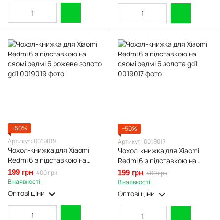
−50%
−50%
Артикул: 0019019
Артикул: 0019017
Чохол-книжка для Xiaomi
Чохол-книжка для Xiaomi
Redmi 6 з підставкою на
Redmi 6 з підставкою на
сяомі редмі 6 рожеве золото
сяомі редмі 6 золота gd1
199 грн
400 грн
199 грн
400 грн
gd1
В наявності
В наявності
Оптові ціни
Оптові ціни