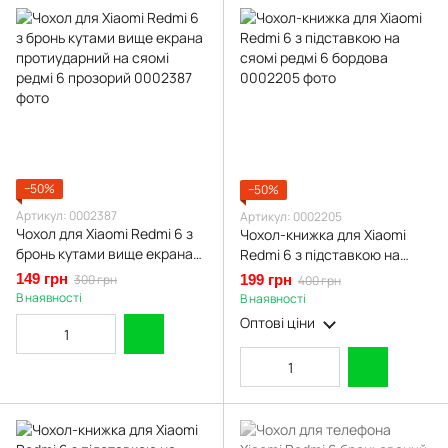
−50%
−50%
Артикул: 0002387
Артикул: 0002205
Чохол для Xiaomi Redmi 6 з
Чохол-книжка для Xiaomi
бронь кутами вище екрана
Redmi 6 з підставкою на
протиударний на сяомі
сяомі редмі 6 бордова
149 грн
300 грн
199 грн
400 грн
редмі 6 прозорий
В наявності
В наявності
Оптові ціни