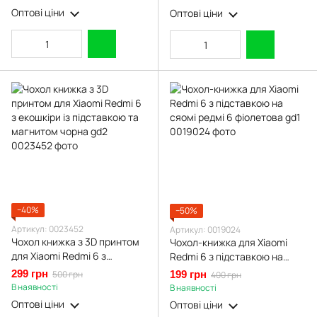
бордова gd2
бордова gd2
Оптові ціни
Оптові ціни
−40%
−50%
Артикул: 0023452
Артикул: 0019024
Чохол книжка з 3D принтом
Чохол-книжка для Xiaomi
для Xiaomi Redmi 6 з
Redmi 6 з підставкою на
екошкіри із підставкою та
сяомі редмі 6 фіолетова gd1
299 грн
500 грн
199 грн
400 грн
магнитом чорна gd2
В наявності
В наявності
Оптові ціни
Оптові ціни