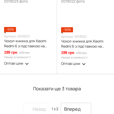
−50%
−50%
Артикул: 0019023
Артикул: 0019022
Чохол-книжка для Xiaomi
Чохол-книжка для Xiaomi
Redmi 6 з підставкою на
Redmi 6 з підставкою на
сяомі редмі 6 фіолетова gd1
сяомі редмі 6 зелена gd1
199 грн
400 грн
199 грн
400 грн
Немає в наявності
Немає в наявності
Оптові ціни
Оптові ціни
Показати ще 3 товара
Назад
Вперед
1
з 2