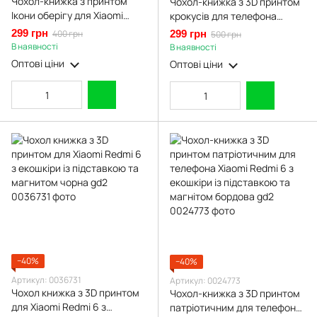
Чохол-книжка з принтом
Чохол-книжка з 3D принтом
Ікони оберігу для Xiaomi
крокусів для телефона
Redmi 6 з підставкою на
Xiaomi Redmi 6 з екошкіри із
299 грн
400 грн
299 грн
500 грн
сяомі редмі 6 чорна gd1
підставкою та магнітом
В наявності
В наявності
бордова gd2
Оптові ціни
Оптові ціни
−40%
−40%
Артикул: 0036731
Артикул: 0024773
Чохол книжка з 3D принтом
Чохол-книжка з 3D принтом
для Xiaomi Redmi 6 з
патріотичним для телефона