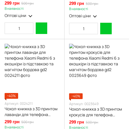
екошкіри із підставкою та
Xiaomi Redmi 6 з екошкіри із
299 грн
500 грн
299 грн
500 грн
магнитом чорна gd2
підставкою та магнітом
В наявності
В наявності
бордова gd2
Оптові ціни
Оптові ціни
−40%
−40%
Артикул: 0024211
Артикул: 0023649
Чохол-книжка з 3D принтом
Чохол-книжка з 3D принтом
лаванди для телефона
крокусів для телефона
Xiaomi Redmi 6 з екошкіри із
Xiaomi Redmi 6 з екошкіри із
299 грн
500 грн
299 грн
500 грн
підставкою та магнітом
підставкою та магнітом
В наявності
В наявності