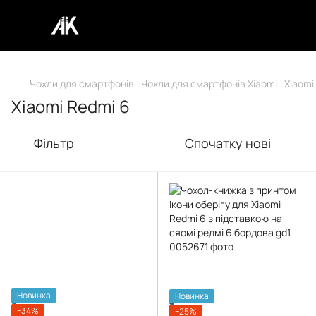
Чохли для смартфонів
Чохли для смартфонів Xiaomi
Xiaomi
Xiaomi Redmi 6
Фільтр
Спочатку нові
Новинка
Новинка
−34%
−25%