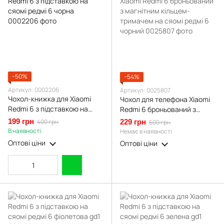
−50%
−54%
Артикул: 0002206
Артикул: 0025807
Чохол-книжка для Xiaomi
Чохол для телефона Xiaomi
Redmi 6 з підставкою на
Redmi 6 броньований з
сяомі редмі 6 чорна
магнітним кільцем-
199 грн
400 грн
229 грн
500 грн
тримачем на сяомі редмі 6
В наявності
Немає в наявності
чорний
Оптові ціни
Оптові ціни