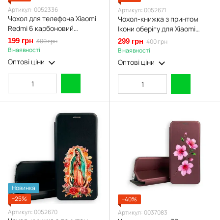
Артикул: 0052336
Артикул: 0052671
Чохол для телефона Xiaomi
Чохол-книжка з принтом
Redmi 6 карбоновий
Ікони оберігу для Xiaomi
протиударний з високими
Redmi 6 з підставкою на
199 грн
300 грн
299 грн
400 грн
бортами чорний
сяомі редмі 6 бордова gd1
В наявності
В наявності
Оптові ціни
Оптові ціни
Новинка
−25%
−40%
Артикул: 0052670
Артикул: 0037083