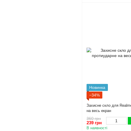
Новинка
−34%
Захисне скло для Realm
на весь екран
360 грн
239 грн
В наявності