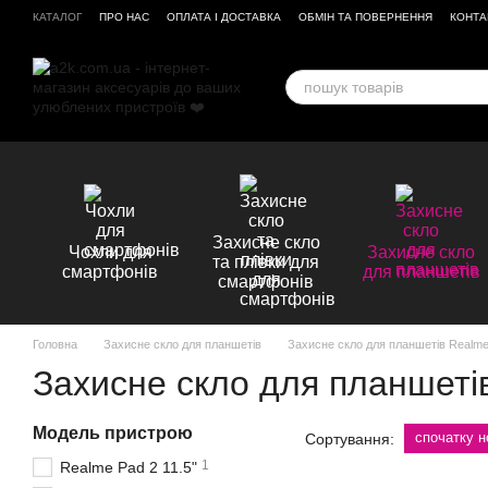
Перейти до основного контенту
КАТАЛОГ
ПРО НАС
ОПЛАТА І ДОСТАВКА
ОБМІН ТА ПОВЕРНЕННЯ
КОНТА
ВІДГУКИ ПРО МАГАЗИН
Захисне скло
Чохли для
Захисне скло
та плівки для
смартфонів
для планшетів
смартфонів
Головна
Захисне скло для планшетів
Захисне скло для планшетів Realm
Захисне скло для планшеті
Модель пристрою
спочатку н
Сортування:
1
Realme Pad 2 11.5"