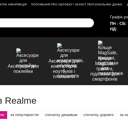
КТНА ІНФОРМАЦІЯ
ПОЛОЖЕННЯ ПРО ОБРОБКУ І ЗАХИСТ ПЕРСОНАЛЬНИХ ДАНИХ
Графік ро
ПН - СБ:
НД:
Кільця
Аксесуари для
MagSafe,
Аксесуари для
комп'ютерів,
тримачі,
поклейки
ноутбуків і
підставки для
планшетів
смартфонів
e
в Realme
ові
за популярністю
спочатку дешевше
спочатку дорожчі
за н