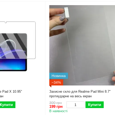
Новинка
−34%
e Pad X 10.95"
Захисне скло для Realme Pad Mini 8.7"
ан
протиударне на весь екран
300 грн
Купити
Купити
199 грн
В наявності