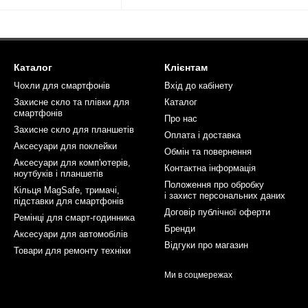
Каталог
Клієнтам
Чохли для смартфонів
Вхід до кабінету
Захисне скло та плівки для
Каталог
смартфонів
Про нас
Захисне скло для планшетів
Оплата і доставка
Аксесуари для поклейки
Обмін та повернення
Аксесуари для комп'ютерів,
Контактна інформація
ноутбуків і планшетів
Положення про обробку
Кільця MagSafe, тримачі,
і захист персональних даних
підставки для смартфонів
Договір публічної оферти
Ремінці для смарт-годинника
Бренди
Аксесуари для автомобілів
Відгуки про магазин
Товари для ремонту техніки
Ми в соцмережах