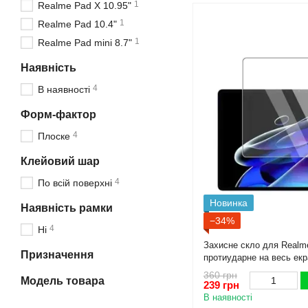
1
Realme Pad X 10.95"
1
Realme Pad 10.4"
1
Realme Pad mini 8.7"
Наявність
4
В наявності
Форм-фактор
4
Плоске
Клейовий шар
4
По всій поверхні
Новинка
Наявність рамки
−34%
4
Ні
Захисне скло для Realm
Призначення
протиударне на весь екр
360 грн
Модель товара
239 грн
В наявності