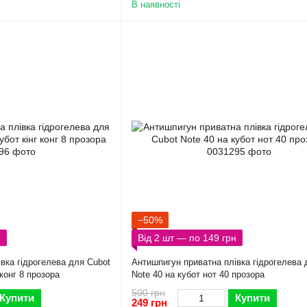
В наявності
−50%
н
Від 2 шт — по 149 грн
вка гідрогелева для Cubot
Антишпигун приватна плівка гідрогелева 
 конг 8 прозора
Note 40 на кубот нот 40 прозора
500 грн
Купити
Купити
249 грн