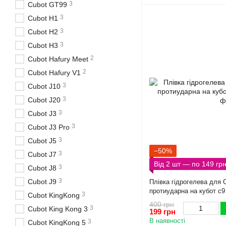
3
Cubot GT99
3
Cubot H1
3
Cubot H2
3
Cubot H3
2
Cubot Hafury Meet
2
Cubot Hafury V1
3
Cubot J10
3
Cubot J20
3
Cubot J3
3
Cubot J3 Pro
3
Cubot J5
−50%
3
Cubot J7
Від 2 шт — по 149 гр
3
Cubot J8
3
Cubot J9
Плівка гідрогелева для
протиударна на кубот с9
3
Cubot KingKong
400 грн
3
Cubot King Kong 3
199 грн
В наявності
3
Cubot KingKong 5