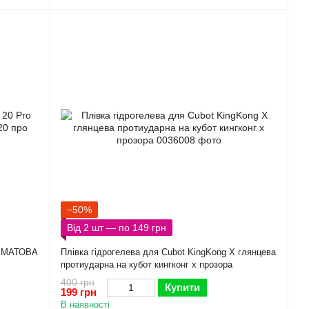
−50%
Від 2 шт — по 149 грн
ro МАТОВА
Плівка гідрогелева для Cubot KingKong X глянцева
протиударна на кубот кингконг х прозора
400 грн
Купити
199 грн
В наявності