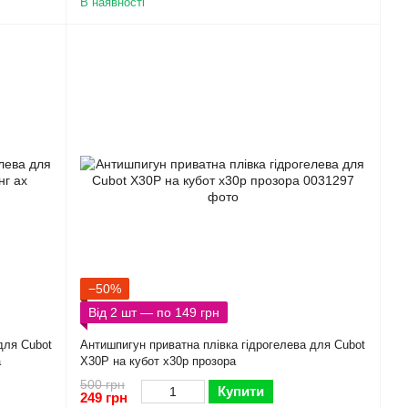
В наявності
−50%
Від 2 шт — по 149 грн
для Cubot
Антишпигун приватна плівка гідрогелева для Cubot
а
X30P на кубот х30р прозора
500 грн
Купити
249 грн