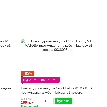
−50%
Від 2 шт — по 149 грн
глянцева
Плівка гідрогелева для Cubot Hafury V1 МАТОВА
а
протиударна на кубот Hафюрy в1 прозора
400 грн
Купити
199 грн
В наявності