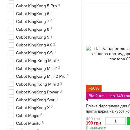
3
Cubot KingKong 5 Pro
3
Cubot KingKong 6
3
Cubot KingKong 7
3
Cubot KingKong 8
3
Cubot KingKong 9
3
Cubot KingKong AX
3
Cubot KingKong CS
3
Cubot King Kong Mini
3
Cubot KingKong Mini2
2
Cubot KingKong Mini 2 Pro
3
Cubot King Kong Mini 3
−50%
3
Cubot KingKong Power
Від 2 шт — по 149 гр
3
Cubot KingKong Star
Плівка гідрогелева для 
2
Cubot KingKong X
протиударна на кубот но
3
Cubot Magic
400 грн
199 грн
3
Cubot Manito
В наявності