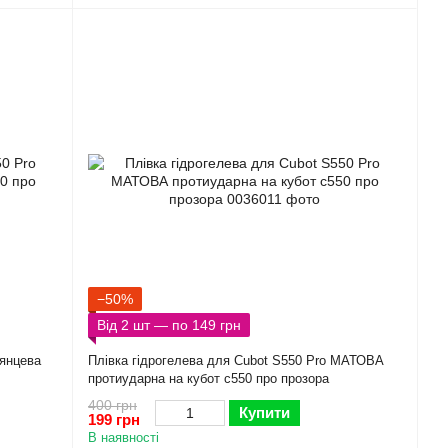
−50%
Від 2 шт — по 149 грн
лянцева
Плівка гідрогелева для Cubot S550 Pro МАТОВА
протиударна на кубот с550 про прозора
400 грн
Купити
199 грн
В наявності