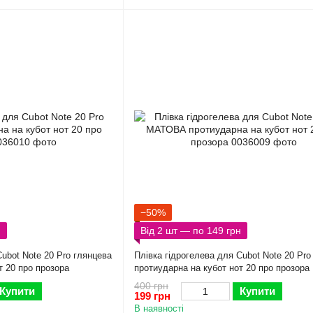
−50%
н
Від 2 шт — по 149 грн
Cubot Note 20 Pro глянцева
Плівка гідрогелева для Cubot Note 20 P
т 20 про прозора
протиударна на кубот нот 20 про прозора
400 грн
Купити
Купити
199 грн
В наявності