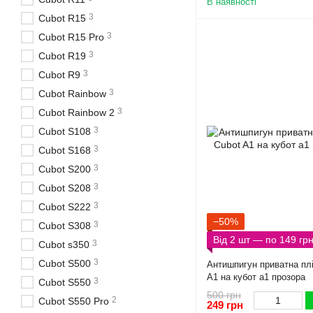
В наявності
3
Cubot R15
3
Cubot R15 Pro
3
Cubot R19
3
Cubot R9
3
Cubot Rainbow
3
Cubot Rainbow 2
3
Cubot S108
3
Cubot S168
3
Cubot S200
3
Cubot S208
3
Cubot S222
−50%
3
Cubot S308
Від 2 шт — по 149 гр
3
Cubot s350
3
Cubot S500
Антишпигун приватна плі
A1 на кубот а1 прозора
3
Cubot S550
500 грн
2
Cubot S550 Pro
249 грн