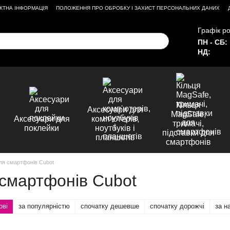
КТНА ІНФОРМАЦІЯ
ПОЛОЖЕННЯ ПРО ОБРОБКУ І ЗАХИСТ ПЕРСОНАЛЬНИХ ДАНИХ
Графік ро
ПН - СБ:
НД:
Кільця
Аксесуари для
MagSafe,
Аксесуари для
комп'ютерів,
тримачі,
поклейки
ноутбуків і
підставки для
планшетів
смартфонів
для смартфонів Cubot
 смартфонів Cubot
ові
за популярністю
спочатку дешевше
спочатку дорожчі
за н