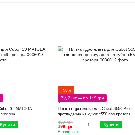
−50%
н
Від 2 шт — по 149 грн
 Cubot S9 МАТОВА
Плівка гідрогелева для Cubot S550 Pro г
 прозора
протиударна на кубот с550 про прозора
400 грн
Купити
Купити
199 грн
В наявності