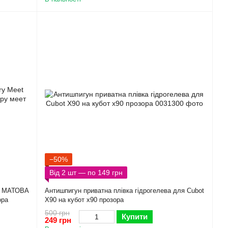
−50%
Від 2 шт — по 149 грн
et МАТОВА
Антишпигун приватна плівка гідрогелева для Cubot
ора
X90 на кубот х90 прозора
500 грн
Купити
249 грн