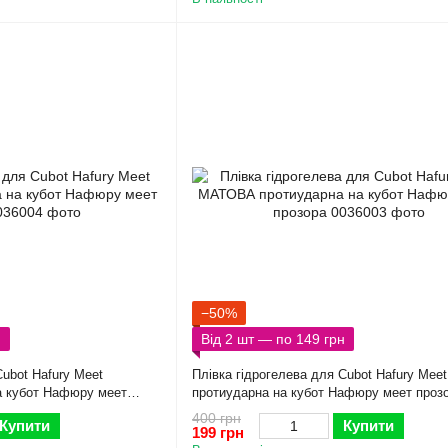
−50%
н
Від 2 шт — по 149 грн
Cubot Hafury Meet
Плівка гідрогелева для Cubot Hafury Me
а кубот Hафюрy меет
протиударна на кубот Hафюрy меет проз
400 грн
Купити
Купити
199 грн