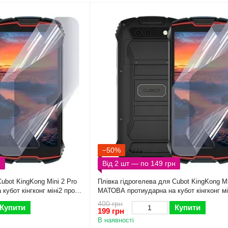
−50%
н
Від 2 шт — по 149 грн
ubot KingKong Mini 2 Pro
Плівка гідрогелева для Cubot KingKong Mi
кубот кінгконг міні2 про
МАТОВА протиударна на кубот кінгконг мі
прозора
400 грн
Купити
Купити
199 грн
В наявності