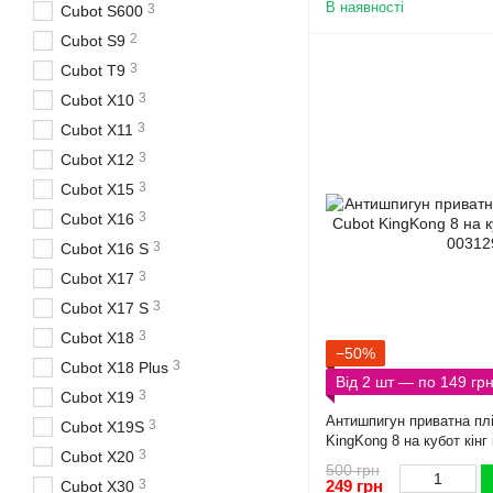
В наявності
3
Cubot S600
2
Cubot S9
3
Cubot T9
3
Cubot X10
3
Cubot X11
3
Cubot X12
3
Cubot X15
3
Cubot X16
3
Cubot X16 S
3
Cubot X17
3
Cubot X17 S
3
Cubot X18
−50%
3
Cubot X18 Plus
Від 2 шт — по 149 гр
3
Cubot X19
Антишпигун приватна плі
3
Cubot X19S
KingKong 8 на кубот кінг
3
Cubot X20
500 грн
249 грн
3
Cubot X30