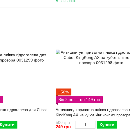
В наявності
−50%
н
Від 2 шт — по 149 грн
вка гідрогелева для Cubot
Антишпигун приватна плівка гідрогелева 
KingKong AX на кубот кінг конг ах прозор
500 грн
Купити
Купити
249 грн