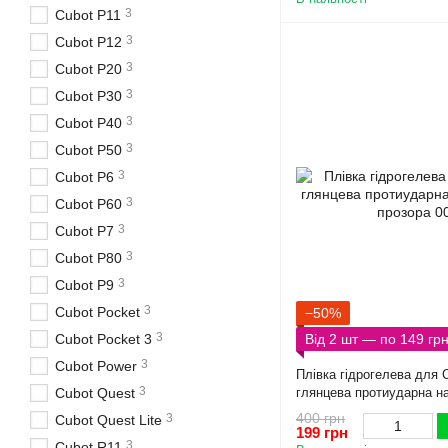
3
Cubot P11
3
Cubot P12
3
Cubot P20
3
Cubot P30
3
Cubot P40
3
Cubot P50
3
Cubot P6
3
Cubot P60
3
Cubot P7
3
Cubot P80
3
Cubot P9
3
Cubot Pocket
−50%
3
Від 2 шт — по 149 гр
Cubot Pocket 3
3
Cubot Power
Плівка гідрогелева для 
3
глянцева протиударна н
Cubot Quest
прозора
400 грн
3
Cubot Quest Lite
199 грн
3
Cubot R11