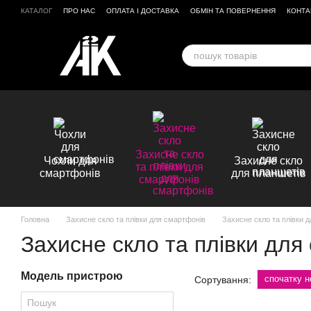
Перейти до основного контенту
КАТАЛОГ
ПРО НАС
ОПЛАТА І ДОСТАВКА
ОБМІН ТА ПОВЕРНЕННЯ
КОНТА
ВІДГУКИ ПРО МАГАЗИН
Захисне скло
Чохли для
Захисне скло
та плівки для
смартфонів
для планшетів
смартфонів
Головна
Захисне скло та плівки для смартфонів
Захисне скло та плівки 
Захисне скло та плівки для
Модель пристрою
спочатку н
Сортування: