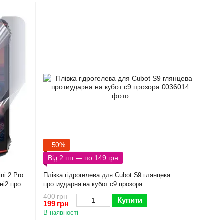
−50%
Від 2 шт — по 149 грн
ni 2 Pro
Плівка гідрогелева для Cubot S9 глянцева
ні2 про
протиударна на кубот с9 прозора
400 грн
Купити
199 грн
В наявності