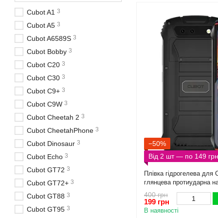
3
Cubot A1
3
Cubot A5
3
Cubot A6589S
3
Cubot Bobby
3
Cubot C20
3
Cubot C30
3
Cubot C9+
3
Cubot C9W
3
Cubot Cheetah 2
3
Cubot CheetahPhone
3
Cubot Dinosaur
−50%
3
Від 2 шт — по 149 гр
Cubot Echo
3
Cubot GT72
Плівка гідрогелева для C
3
глянцева протиударна на 
Cubot GT72+
прозора
400 грн
3
Cubot GT88
199 грн
3
Cubot GT95
В наявності