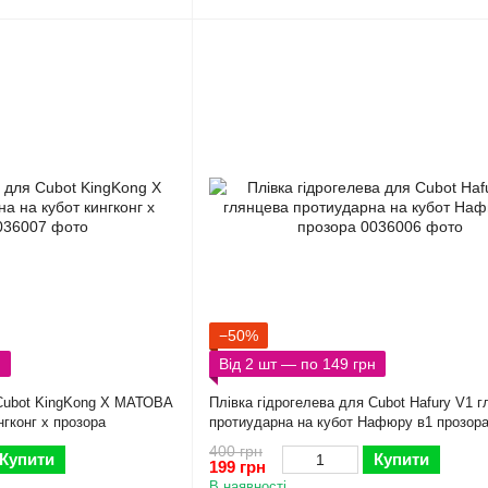
−50%
н
Від 2 шт — по 149 грн
 Cubot KingKong X МАТОВА
Плівка гідрогелева для Cubot Hafury V1 
нгконг х прозора
протиударна на кубот Hафюрy в1 прозор
400 грн
Купити
Купити
199 грн
В наявності