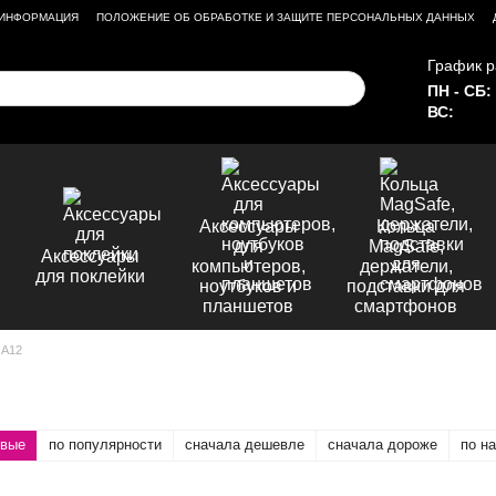
 ИНФОРМАЦИЯ
ПОЛОЖЕНИЕ ОБ ОБРАБОТКЕ И ЗАЩИТЕ ПЕРСОНАЛЬНЫХ ДАННЫХ
График р
ПН - СБ:
ВС:
Аксессуары
Кольца
для
MagSafe,
Аксессуары
компьютеров,
держатели,
для поклейки
ноутбуков и
подставки для
планшетов
смартфонов
 A12
овые
по популярности
сначала дешевле
сначала дороже
по н