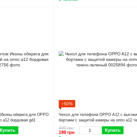
−50%
м Иконы оберега для OPPO
Чехол для телефона OPPO A12 с высок
о а12 бордовая gd1
бортами с защитой камеры на оппо а12 т
зеленый
400 грн
Купить
Купить
199 грн