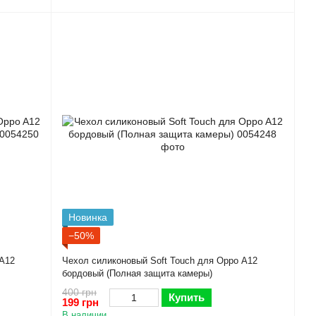
Новинка
−50%
 A12
Чехол силиконовый Soft Touch для Oppo A12
бордовый (Полная защита камеры)
400 грн
Купить
199 грн
В наличии