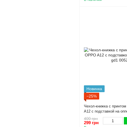
Новинка
−25%
Чехол-книжка с принто
A12 с подставкой на опп
400 грн
299 грн