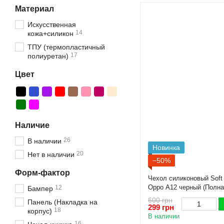
Материал
Искусственная
14
кожа+силикон
ТПУ (термопластичный
17
полиуретан)
Цвет
Наличие
26
В наличии
Новинка
20
Нет в наличии
−50%
Форм-фактор
Чехол силиконовый Soft
Oppo A12 черный (Полна
12
Бампер
600 грн
Панель (Накладка на
299 грн
18
корпус)
В наличии
16