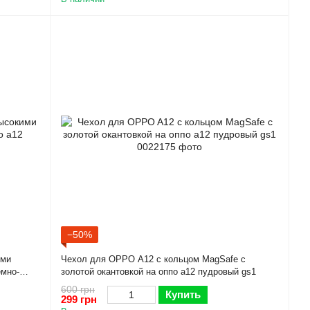
−50%
ими
Чехол для OPPO A12 с кольцом MagSafe с
емно-
золотой окантовкой на оппо а12 пудровый gs1
600 грн
Купить
299 грн