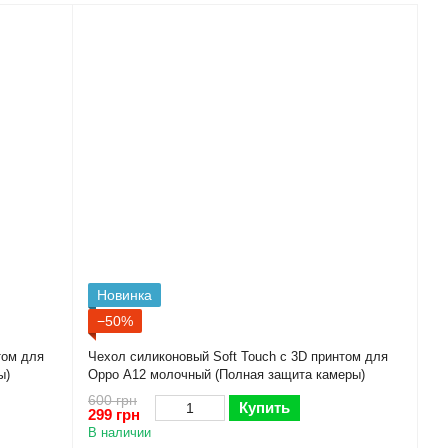
Новинка
−50%
том для
Чехол силиконовый Soft Touch с 3D принтом для
ы)
Oppo A12 молочный (Полная защита камеры)
600 грн
Купить
299 грн
В наличии