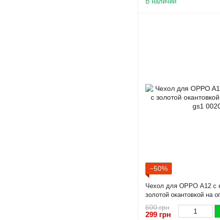
В наличии
−50%
Чехол для OPPO A12 с 
золотой окантовкой на о
600 грн
299 грн