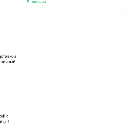
В наличии
кой с
й gs1