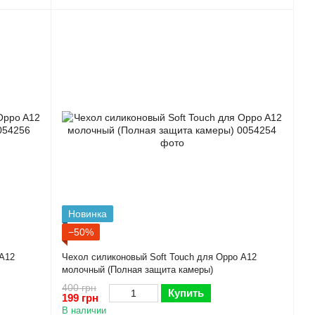
Новинка
−50%
 A12
Чехол силиконовый Soft Touch для Oppo A12
молочный (Полная защита камеры)
400 грн
Купить
199 грн
В наличии