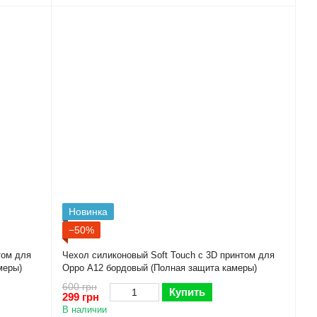
Новинка
−50%
том для
Чехол силиконовый Soft Touch с 3D принтом для
меры)
Oppo A12 бордовый (Полная защита камеры)
600 грн
Купить
299 грн
В наличии