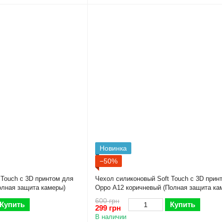
Новинка
−50%
 Touch с 3D принтом для
Чехол силиконовый Soft Touch с 3D прин
олная защита камеры)
Oppo A12 коричневый (Полная защита ка
600 грн
Купить
Купить
299 грн
В наличии