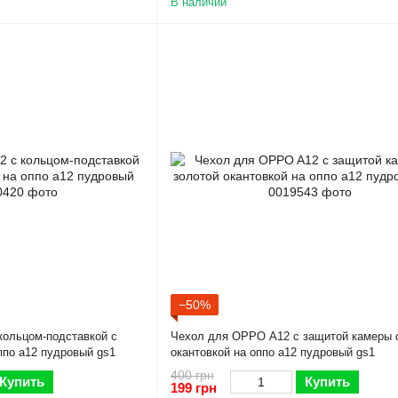
В наличии
−50%
кольцом-подставкой с
Чехол для OPPO A12 с защитой камеры 
ппо а12 пудровый gs1
окантовкой на оппо а12 пудровый gs1
400 грн
Купить
Купить
199 грн