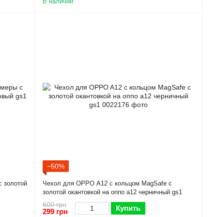
В наличии
−50%
с золотой
Чехол для OPPO A12 с кольцом MagSafe с
золотой окантовкой на оппо а12 черничный gs1
600 грн
Купить
299 грн