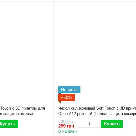
Новинка
−50%
 Touch с 3D принтом для
Чехол силиконовый Soft Touch с 3D прин
я защита камеры)
Oppo A12 розовый (Полная защита камер
600 грн
Купить
Купить
299 грн
В наличии