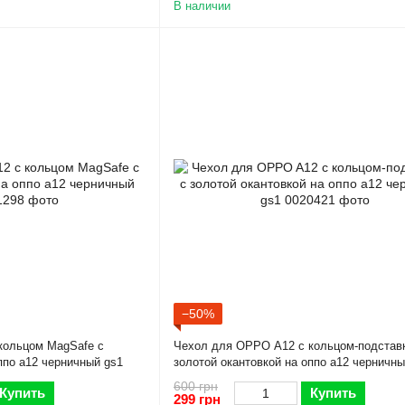
В наличии
−50%
кольцом MagSafe с
Чехол для OPPO A12 с кольцом-подстав
ппо а12 черничный gs1
золотой окантовкой на оппо а12 черничны
600 грн
Купить
Купить
299 грн