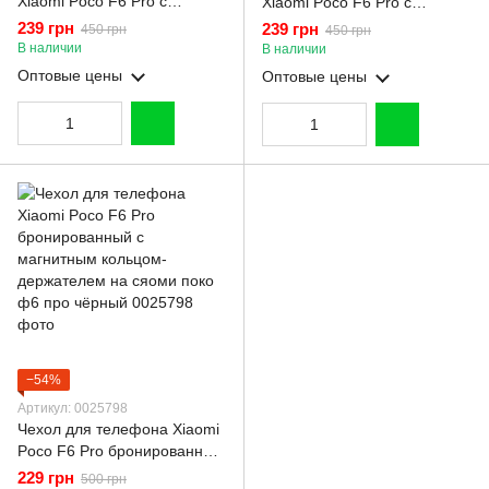
Xiaomi Poco F6 Pro с
Xiaomi Poco F6 Pro с
магнитной пластиной со
магнитной пластиной со
239 грн
239 грн
450 грн
450 грн
шторкой на камере красный
шторкой на камере зеленый
В наличии
В наличии
Оптовые цены
Оптовые цены
−54%
Артикул: 0025798
Чехол для телефона Xiaomi
Poco F6 Pro бронированный
с магнитным кольцом-
229 грн
500 грн