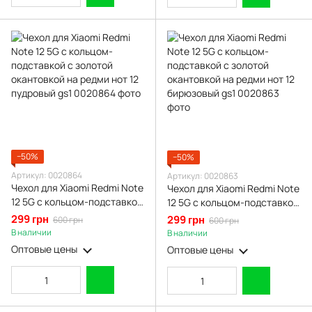
−50%
−50%
Артикул: 0020864
Артикул: 0020863
Чехол для Xiaomi Redmi Note
Чехол для Xiaomi Redmi Note
12 5G с кольцом-подставкой
12 5G с кольцом-подставкой
с золотой окантовкой на
с золотой окантовкой на
299 грн
299 грн
600 грн
600 грн
редми нот 12 пудровый gs1
редми нот 12 бирюзовый gs1
В наличии
В наличии
Оптовые цены
Оптовые цены