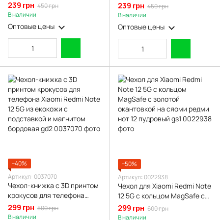
магнитной пластиной со
магнитной пластиной со
239 грн
239 грн
450 грн
450 грн
шторкой на камере красный
шторкой на камере зеленый
В наличии
В наличии
Оптовые цены
Оптовые цены
−40%
−50%
Артикул: 0037070
Артикул: 0022938
Чехол-книжка с 3D принтом
Чехол для Xiaomi Redmi Note
крокусов для телефона
12 5G с кольцом MagSafe с
Xiaomi Redmi Note 12 5G из
золотой окантовкой на
299 грн
299 грн
500 грн
600 грн
екокожи с подставкой и
сяоми редми нот 12
В наличии
В наличии