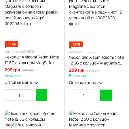
−50%
−50%
Артикул: 0022939
Артикул: 0022620
Чехол для Xiaomi Redmi Note
Чехол для Xiaomi Redmi Note
12 5G с кольцом MagSafe с
12 5G с кольцом MagSafe с
золотой окантовкой на
золотой окантовкой на
299 грн
299 грн
600 грн
600 грн
сяоми редми нот 12
редми нот 12 черничный gs1
В наличии
В наличии
черничный gs1
Оптовые цены
Оптовые цены