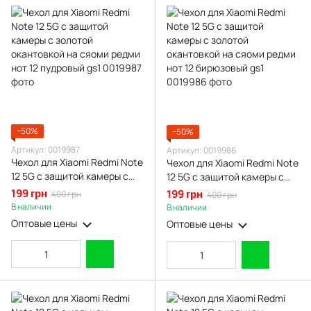
−50%
−50%
Артикул: 0019987
Артикул: 0019986
Чехол для Xiaomi Redmi Note
Чехол для Xiaomi Redmi Note
12 5G с защитой камеры с
12 5G с защитой камеры с
золотой окантовкой на
золотой окантовкой на
199 грн
199 грн
400 грн
400 грн
сяоми редми нот 12
сяоми редми нот 12
В наличии
В наличии
пудровый gs1
бирюзовый gs1
Оптовые цены
Оптовые цены