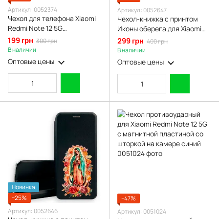
Артикул: 0052374
Артикул: 0052647
Чехол для телефона Xiaomi
Чехол-книжка с принтом
Redmi Note 12 5G
Иконы оберега для Xiaomi
карбоновый
Redmi Note 12 5G с
199 грн
299 грн
300 грн
400 грн
противоударный с высокими
подставкой на сяоми редми
В наличии
В наличии
бортами черный
нот 12 5г бордовая gd1
Оптовые цены
Оптовые цены
Новинка
−25%
−47%
Артикул: 0052646
Артикул: 0051024