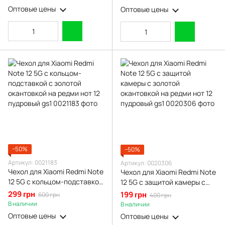
магнитом бордовая gd2
пудровый gs1
Оптовые цены
Оптовые цены
−50%
−50%
Артикул: 0021183
Артикул: 0020306
Чехол для Xiaomi Redmi Note
Чехол для Xiaomi Redmi Note
12 5G с кольцом-подставкой
12 5G с защитой камеры с
с золотой окантовкой на
золотой окантовкой на
299 грн
199 грн
600 грн
400 грн
редми нот 12 пудровый gs1
редми нот 12 пудровый gs1
В наличии
В наличии
Оптовые цены
Оптовые цены