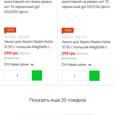
−50%
−50%
Артикул: 0022061
Артикул: 0021742
Чехол для Xiaomi Redmi Note
Чехол для Xiaomi Redmi Note
12 5G с кольцом MagSafe с
12 5G с кольцом MagSafe с
золотой окантовкой на
золотой окантовкой на
299 грн
299 грн
600 грн
600 грн
сяоми редми нот 12
редми нот 12 черничный gs1
В наличии
В наличии
черничный gs1
Оптовые цены
Оптовые цены
Показать еще 20 товаров