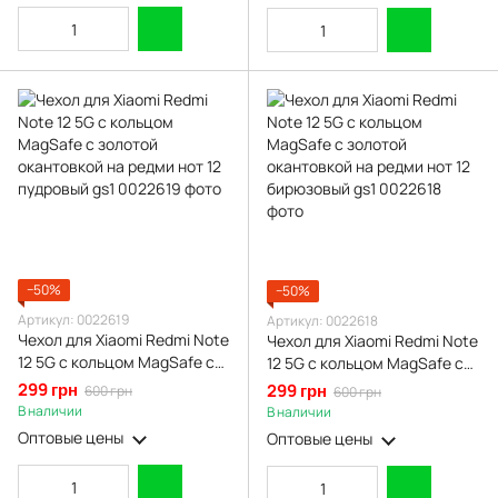
−50%
−50%
Артикул: 0022619
Артикул: 0022618
Чехол для Xiaomi Redmi Note
Чехол для Xiaomi Redmi Note
12 5G с кольцом MagSafe с
12 5G с кольцом MagSafe с
золотой окантовкой на
золотой окантовкой на
299 грн
299 грн
600 грн
600 грн
редми нот 12 пудровый gs1
редми нот 12 бирюзовый gs1
В наличии
В наличии
Оптовые цены
Оптовые цены