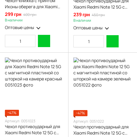
Чехол-книжка с принтом
Чехол противоударный для
Иконы оберега для Xiaomi
Xiaomi Redmi Note 12 5G с
Redmi Note 12 5G с
магнитной пластиной со
299 грн
239 грн
400 грн
450 грн
подставкой на сяоми редми
шторкой на камере синий
В наличии
В наличии
нот 12 5г чёрная gd1
Оптовые цены
Оптовые цены
−47%
−47%
Артикул: 0051023
Артикул: 0051022
Чехол противоударный для
Чехол противоударный для
Xiaomi Redmi Note 12 5G с
Xiaomi Redmi Note 12 5G с