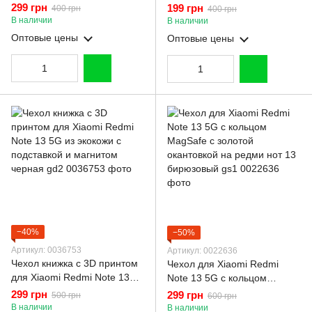
Redmi Note 13 5G с
магнитом из эко-кожи с
299 грн
199 грн
400 грн
400 грн
подставкой на сяоми редми
подставкой бордовая
В наличии
В наличии
нот 13 5г черная gd1
Оптовые цены
Оптовые цены
−40%
−50%
Артикул: 0036753
Артикул: 0022636
Чехол книжка с 3D принтом
Чехол для Xiaomi Redmi
для Xiaomi Redmi Note 13
Note 13 5G с кольцом
5G из экокожи с подставкой
MagSafe с золотой
299 грн
299 грн
500 грн
600 грн
и магнитом черная gd2
окантовкой на редми нот 13
В наличии
В наличии