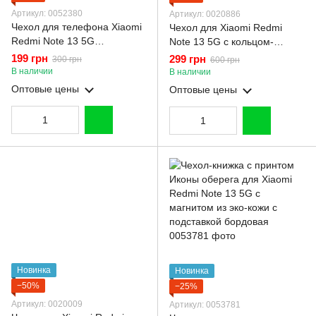
Артикул: 0052380
Артикул: 0020886
Чехол для телефона Xiaomi
Чехол для Xiaomi Redmi
Redmi Note 13 5G
Note 13 5G с кольцом-
карбоновый
подставкой с золотой
199 грн
299 грн
300 грн
600 грн
противоударный с высокими
окантовкой на редми нот 13
В наличии
В наличии
бортами черный
черный gs1
Оптовые цены
Оптовые цены
Новинка
Новинка
−50%
−25%
Артикул: 0020009
Артикул: 0053781