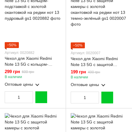
−50%
−50%
Артикул: 0020882
Артикул: 0020007
Чехол для Xiaomi Redmi
Чехол для Xiaomi Redmi
Note 13 5G с кольцом-
Note 13 5G с защитой
подставкой с золотой
камеры с золотой
299 грн
199 грн
600 грн
400 грн
окантовкой на редми нот 13
окантовкой на редми нот 13
В наличии
В наличии
пудровый gs1
темно-зелёный gs1
Оптовые цены
Оптовые цены