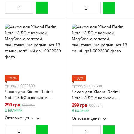
−50%
−50%
Артикул: 0022639
Артикул: 0022638
Чехол для Xiaomi Redmi
Чехол для Xiaomi Redmi
Note 13 5G с кольцом
Note 13 5G с кольцом
MagSafe с золотой
MagSafe с золотой
299 грн
299 грн
600 грн
600 грн
окантовкой на редми нот 13
окантовкой на редми нот 13
В наличии
В наличии
темно-зелёный gs1
синий gs1
Оптовые цены
Оптовые цены