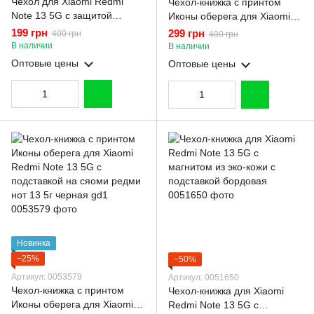
Чехол для Xiaomi Redmi
Чехол-книжка с принтом
Note 13 5G с защитой
Иконы оберега для Xiaomi
камеры с золотой
Redmi Note 13 5G с
199 грн
299 грн
400 грн
400 грн
окантовкой на редми нот 13
магнитом из эко-кожи с
В наличии
В наличии
черный gs1
подставкой бордовая
Оптовые цены
Оптовые цены
Новинка
−25%
−50%
Артикул: 0053579
Артикул: 0051650
Чехол-книжка с принтом
Чехол-книжка для Xiaomi
Иконы оберега для Xiaomi
Redmi Note 13 5G с