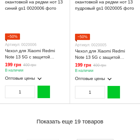
−50%
−50%
Артикул: 0020006
Артикул: 0020005
Чехол для Xiaomi Redmi
Чехол для Xiaomi Redmi
Note 13 5G с защитой
Note 13 5G с защитой
камеры с золотой
камеры с золотой
199 грн
199 грн
400 грн
400 грн
окантовкой на редми нот 13
окантовкой на редми нот 13
В наличии
В наличии
синий gs1
пудровый gs1
Оптовые цены
Оптовые цены
Показать еще 19 товаров