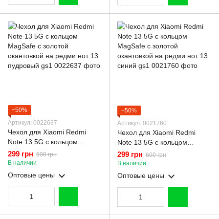
−50%
−50%
Артикул: 0022637
Артикул: 0021760
Чехол для Xiaomi Redmi
Чехол для Xiaomi Redmi
Note 13 5G с кольцом
Note 13 5G с кольцом
MagSafe с золотой
MagSafe с золотой
299 грн
299 грн
600 грн
600 грн
окантовкой на редми нот 13
окантовкой на редми нот 13
В наличии
В наличии
пудровый gs1
синий gs1
Оптовые цены
Оптовые цены