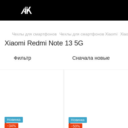
Чехлы для смартфонов
Чехлы для смартфонов Xiaomi
Xia
Xiaomi Redmi Note 13 5G
Фильтр
Сначала новые
Новинка
Новинка
−34%
−50%