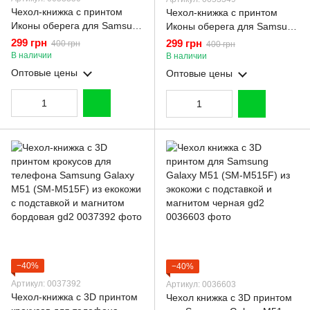
Чехол-книжка с принтом
Чехол-книжка с принтом
Иконы оберега для Samsung
Иконы оберега для Samsung
Galaxy M51 (SM-M515F) с
Galaxy M51 (SM-M515F) с
299 грн
299 грн
400 грн
400 грн
подставкой на самсунг м51
подставкой на самсунг м51
В наличии
В наличии
черная gd1
бордовая gd1
Оптовые цены
Оптовые цены
−40%
−40%
Артикул: 0037392
Артикул: 0036603
Чехол-книжка с 3D принтом
Чехол книжка с 3D принтом