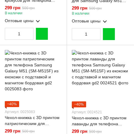
крокусов для телефона
для Samsung Galaxy M51
Samsung Galaxy M51 (SM-
(SM-M515F) из экокожи с
299 грн
299 грн
500 грн
500 грн
M515F) из екокожи с
подставкой и магнитом
В наличии
В наличии
подставкой и магнитом
черная gd2
Оптовые цены
Оптовые цены
бордовая gd2
−40%
−40%
Артикул: 0025083
Артикул: 0024521
Чехол-книжка с 3D принтом
Чехол-книжка с 3D принтом
патриотическим для
лаванды для телефона
телефона Samsung Galaxy
Samsung Galaxy M51 (SM-
299 грн
299 грн
500 грн
500 грн