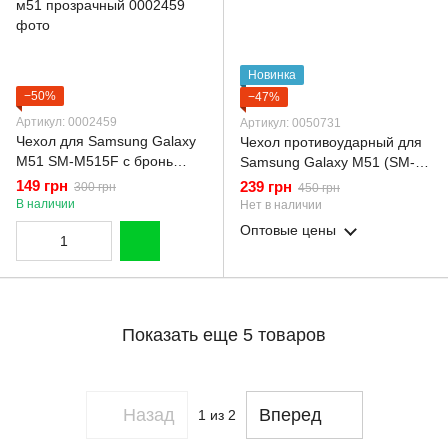
Новинка
−50%
−47%
Артикул: 0002459
Артикул: 0050731
Чехол для Samsung Galaxy
Чехол противоударный для
M51 SM-M515F с бронь
Samsung Galaxy M51 (SM-
углами выше экрана
M515F) с магнитной
149 грн
239 грн
300 грн
450 грн
противоударный на самсунг
пластиной со шторкой на
В наличии
Нет в наличии
м51 прозрачный
камере синий
Оптовые цены
Показать еще 5 товаров
Назад
Вперед
1
из 2