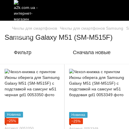
Чехлы для смартфонов
Чехлы для смартфонов Samsung
S
Samsung Galaxy M51 (SM-M515F)
Фильтр
Сначала новые
Новинка
Новинка
−25%
−25%
Артикул: 0053350
Артикул: 0053349