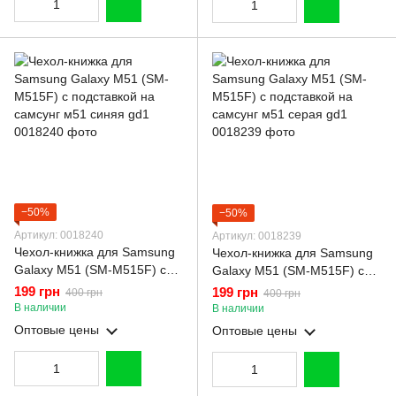
−50%
−50%
Артикул: 0018240
Артикул: 0018239
Чехол-книжка для Samsung
Чехол-книжка для Samsung
Galaxy M51 (SM-M515F) с
Galaxy M51 (SM-M515F) с
подставкой на самсунг м51
подставкой на самсунг м51
199 грн
199 грн
400 грн
400 грн
синяя gd1
серая gd1
В наличии
В наличии
Оптовые цены
Оптовые цены