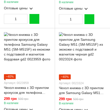
M51 (SM-M515F) из екокожи
M515F) из екокожи с
В наличии
В наличии
с подставкой и магнитом
подставкой и магнитом
Оптовые цены
Оптовые цены
бордовая gd2
бордовая gd2
−40%
−40%
Артикул: 0023959
Артикул: 0023324
Чехол-книжка с 3D принтом
Чехол книжка с 3D принтом
крокусов для телефона
для Samsung Galaxy M51
Samsung Galaxy M51 (SM-
(SM-M515F) из экокожи с
299 грн
299 грн
500 грн
500 грн
M515F) из екокожи с
подставкой и магнитом
В наличии
В наличии
подставкой и магнитом
черная gd2
Оптовые цены
Оптовые цены