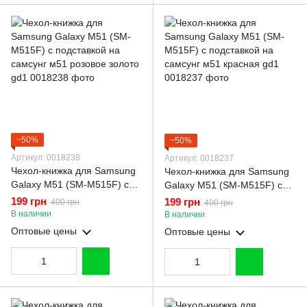
−50%
−50%
Артикул: 0018238
Артикул: 0018237
Чехол-книжка для Samsung
Чехол-книжка для Samsung
Galaxy M51 (SM-M515F) с
Galaxy M51 (SM-M515F) с
подставкой на самсунг м51
подставкой на самсунг м51
199 грн
199 грн
400 грн
400 грн
розовое золото gd1
красная gd1
В наличии
В наличии
Оптовые цены
Оптовые цены