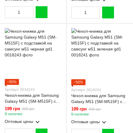
бордовая gd2
−50%
−50%
Артикул: 0018243
Артикул: 0018241
Чехол-книжка для Samsung
Чехол-книжка для Samsung
Galaxy M51 (SM-M515F) с
Galaxy M51 (SM-M515F) с
подставкой на самсунг м51
подставкой на самсунг м51
199 грн
199 грн
400 грн
400 грн
черная gd1
зеленая gd1
В наличии
В наличии
Оптовые цены
Оптовые цены