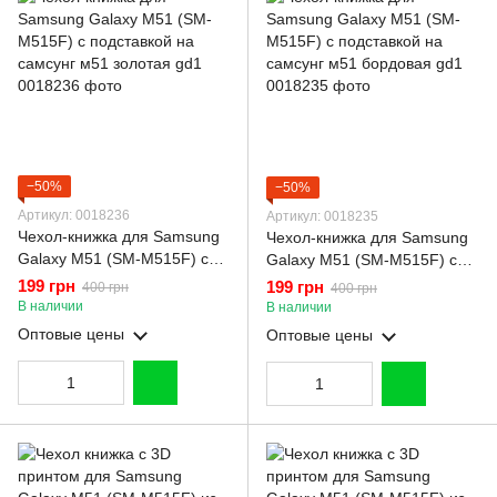
−50%
−50%
Артикул: 0018236
Артикул: 0018235
Чехол-книжка для Samsung
Чехол-книжка для Samsung
Galaxy M51 (SM-M515F) с
Galaxy M51 (SM-M515F) с
подставкой на самсунг м51
подставкой на самсунг м51
199 грн
199 грн
400 грн
400 грн
золотая gd1
бордовая gd1
В наличии
В наличии
Оптовые цены
Оптовые цены