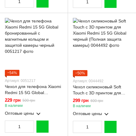
−54%
−50%
Артикул: 0051217
Артикул: 0044492
Чехол для телефона Xiaomi
Чехол силиконовый Soft
Redmi 15 5G Global
Touch с 3D принтом для
бронированный с
Xiaomi Redmi 15 5G Global
229 грн
299 грн
500 грн
600 грн
магнитным кольцом и
черный (Полная защита
В наличии
В наличии
защитой камеры черный
камеры)
Оптовые цены
Оптовые цены