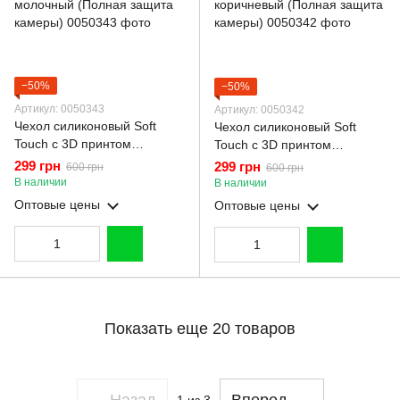
−50%
−50%
Артикул: 0050343
Артикул: 0050342
Чехол силиконовый Soft
Чехол силиконовый Soft
Touch с 3D принтом
Touch с 3D принтом
волшебной минни маус для
волшебной минни маус для
299 грн
299 грн
600 грн
600 грн
Xiaomi Redmi 15 5G Global
Xiaomi Redmi 15 5G Global
В наличии
В наличии
молочный (Полная защита
коричневый (Полная защита
Оптовые цены
Оптовые цены
камеры)
камеры)
Показать еще 20 товаров
Назад
Вперед