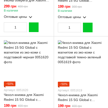
Иконы оберега для Xiaomi
Redmi 15 5G Global
Redmi 15 5G Global с
карбоновый
299 грн
199 грн
400 грн
300 грн
магнитом из эко-кожи с
противоударный с высокими
В наличии
В наличии
подставкой бордовая
бортами черный
Оптовые цены
Оптовые цены
−50%
−50%
Артикул: 0051620
Артикул: 0051619
Чехол-книжка для Xiaomi
Чехол-книжка для Xiaomi
Redmi 15 5G Global с
Redmi 15 5G Global с
магнитом из эко-кожи с
магнитом из эко-кожи с
199 грн
199 грн
400 грн
400 грн