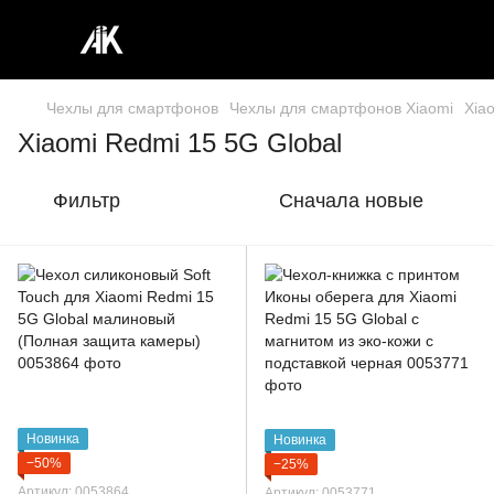
Чехлы для смартфонов
Чехлы для смартфонов Xiaomi
Xia
Xiaomi Redmi 15 5G Global
Фильтр
Сначала новые
Новинка
Новинка
−50%
−25%
Артикул: 0053864
Артикул: 0053771