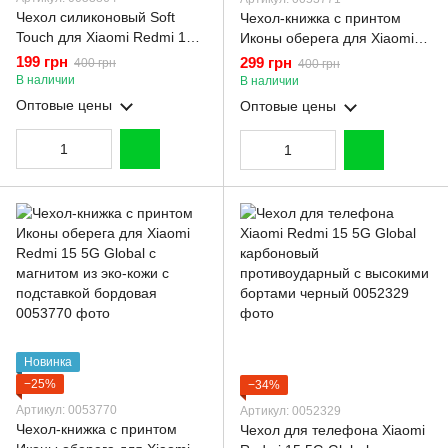
Чехол силиконовый Soft
Чехол-книжка с принтом
Touch для Xiaomi Redmi 15
Иконы оберега для Xiaomi
5G Global малиновый
Redmi 15 5G Global с
199 грн
299 грн
400 грн
400 грн
(Полная защита камеры)
магнитом из эко-кожи с
В наличии
В наличии
подставкой черная
Оптовые цены
Оптовые цены
Новинка
−25%
−34%
Артикул: 0053770
Артикул: 0052329
Чехол-книжка с принтом
Чехол для телефона Xiaomi