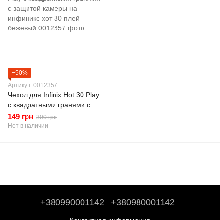
−50%
Артикул: 0012357
Чехол для Infinix Hot 30 Play
с квадратными гранями с
защитой камеры на
149 грн
300 грн
инфиникс хот 30 плей
Нет в наличии
бежевый
+380990001142
+380980001142
Контактная информация