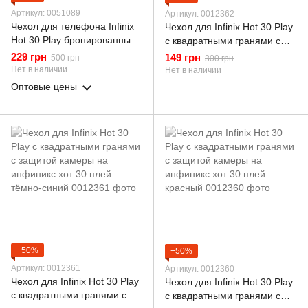
Артикул: 0051089
Артикул: 0012362
Чехол для телефона Infinix
Чехол для Infinix Hot 30 Play
Hot 30 Play бронированный
с квадратными гранями с
с магнитным кольцом и
защитой камеры на
229 грн
149 грн
500 грн
300 грн
защитой камеры черный
инфиникс хот 30 плей
Нет в наличии
Нет в наличии
зелёный
Оптовые цены
−50%
−50%
Артикул: 0012361
Артикул: 0012360
Чехол для Infinix Hot 30 Play
Чехол для Infinix Hot 30 Play
с квадратными гранями с
с квадратными гранями с