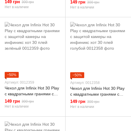
защитой камеры на
защитой камеры на
149 грн
149 грн
300 грн
300 грн
инфиникс хот 30 плей
инфиникс хот 30 плей
Нет в наличии
Нет в наличии
тёмно-синий
красный
−50%
−50%
Артикул: 0012359
Артикул: 0012358
Чехол для Infinix Hot 30 Play
Чехол для Infinix Hot 30 Play
с квадратными гранями с
с квадратными гранями с
защитой камеры на
защитой камеры на
149 грн
149 грн
300 грн
300 грн
инфиникс хот 30 плей
инфиникс хот 30 плей
Нет в наличии
Нет в наличии
зелёный
голубой