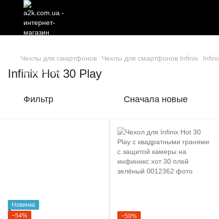
Чехлы для смартфонов
Чехлы для смартфонов Infinix
Infin
Infinix Hot 30 Play
Фильтр
Сначала новые
Новинка
−54%
−50%