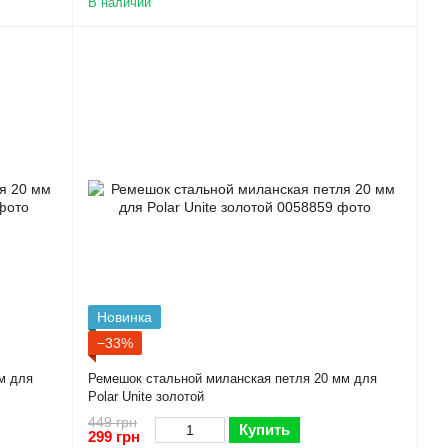
В наличии
Новинка
−33%
м для
Ремешок стальной миланская петля 20 мм для
Polar Unite золотой
449 грн
Купить
299 грн