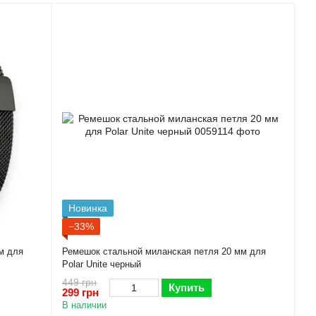
Новинка
−33%
м для
Ремешок стальной миланская петля 20 мм для
Polar Unite черный
449 грн
Купить
299 грн
В наличии