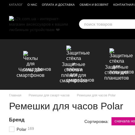
Перейти к основному контенту
КАТАЛОГ
О НАС
ОПЛАТА И ДОСТАВКА
ОБМЕН И ВОЗВРАТ
КОНТАКТНАЯ
БРЕНДЫ
ОТЗЫВЫ О МАГАЗИНЕ
Защитные
Защитные
Чехлы для
стёкла и
стёкла для
смартфонов
плёнки для
планшетов
смартфонов
Главная
Ремешки для смарт-часов
Ремешки для часов Polar
Ремешки для часов Polar
Бренд
сначала н
Сортировка:
169
Polar