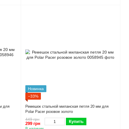
Новинка
−33%
м для
Ремешок стальной миланская петля 20 мм для
Polar Pacer розовое золото
449 грн
Купить
299 грн
В наличии