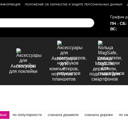
 ИНФОРМАЦИЯ
ПОЛОЖЕНИЕ ОБ ОБРАБОТКЕ И ЗАЩИТЕ ПЕРСОНАЛЬНЫХ ДАННЫХ
График р
ПН - СБ:
ВС:
Аксессуары
Кольца
для
MagSafe,
Аксессуары
компьютеров,
держатели,
для поклейки
ноутбуков и
подставки для
планшетов
смартфонов
овые
по популярности
сначала дешевле
сначала дороже
по н