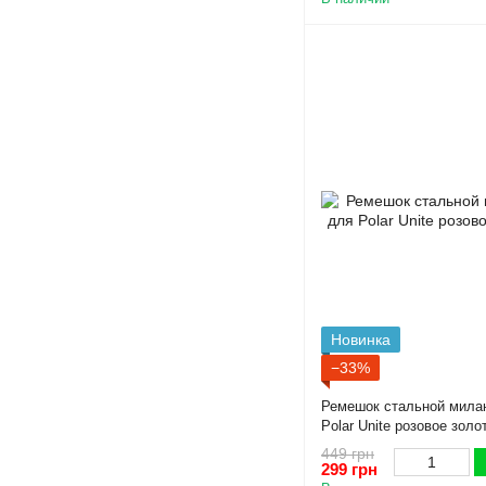
Новинка
−33%
Ремешок стальной милан
Polar Unite розовое золо
449 грн
299 грн