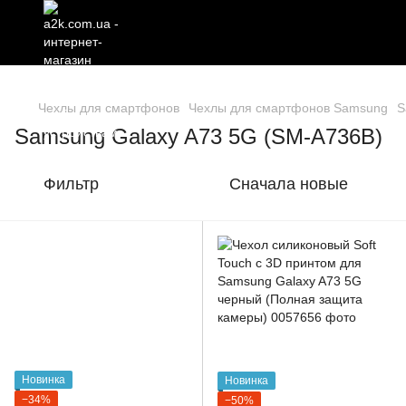
Чехлы для смартфонов
Чехлы для смартфонов Samsung
S
Samsung Galaxy A73 5G (SM-A736B)
Фильтр
Сначала новые
Новинка
Новинка
−34%
−50%