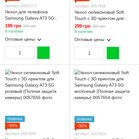
Артикул: 0052173
Артикул: 0057656
Чехол для телефона
Чехол силиконовый Soft
Samsung Galaxy A73 5G
Touch с 3D принтом для
(SM-A736B) карбоновый
Samsung Galaxy A73 5G
199 грн
299 грн
300 грн
600 грн
противоударный с высокими
черный (Полная защита
В наличии
В наличии
бортами черный
камеры)
Оптовые цены
Оптовые цены
Новинка
Новинка
−50%
−50%
Артикул: 0057655
Артикул: 0057654