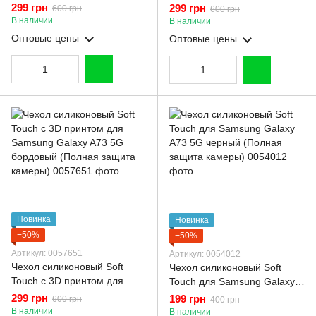
Samsung Galaxy A73 5G
Samsung Galaxy A73 5G
299 грн
299 грн
600 грн
600 грн
малиновый (Полная защита
коричневый (Полная защита
В наличии
В наличии
камеры)
камеры)
Оптовые цены
Оптовые цены
Новинка
Новинка
−50%
−50%
Артикул: 0057651
Артикул: 0054012
Чехол силиконовый Soft
Чехол силиконовый Soft
Touch с 3D принтом для
Touch для Samsung Galaxy
Samsung Galaxy A73 5G
A73 5G черный (Полная
299 грн
199 грн
600 грн
400 грн
бордовый (Полная защита
защита камеры)
В наличии
В наличии