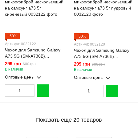
−50%
−50%
Артикул: 0032122
Артикул: 0032120
Чехол для Samsung Galaxy
Чехол для Samsung Galaxy
A73 5G (SM-A736B)
A73 5G (SM-A736B)
силиконовый с
силиконовый с
299 грн
299 грн
600 грн
600 грн
микрофиброй нескользящий
микрофиброй нескользящий
В наличии
В наличии
на самсунг а73 5г
на самсунг а73 5г пудровый
Оптовые цены
Оптовые цены
сиреневый
Показать еще 20 товаров