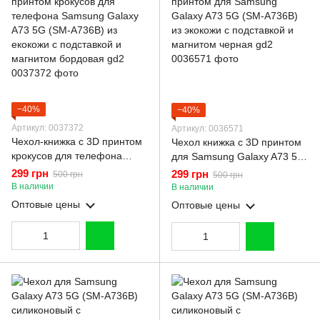
−40%
−40%
Артикул: 0037372
Артикул: 0036571
Чехол-книжка с 3D принтом
Чехол книжка с 3D принтом
крокусов для телефона
для Samsung Galaxy A73 5G
Samsung Galaxy A73 5G
(SM-A736B) из экокожи с
299 грн
299 грн
500 грн
500 грн
(SM-A736B) из екокожи с
подставкой и магнитом
В наличии
В наличии
подставкой и магнитом
черная gd2
Оптовые цены
Оптовые цены
бордовая gd2