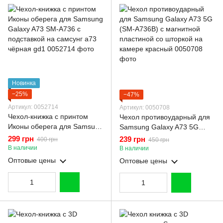
Новинка
−25%
−47%
Артикул: 0052714
Артикул: 0050708
Чехол-книжка с принтом
Чехол противоударный для
Иконы оберега для Samsung
Samsung Galaxy A73 5G
Galaxy A73 SM-A736 с
(SM-A736B) с магнитной
299 грн
239 грн
400 грн
450 грн
подставкой на самсунг а73
пластиной со шторкой на
В наличии
В наличии
чёрная gd1
камере красный
Оптовые цены
Оптовые цены