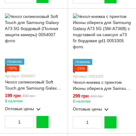
Новинка
Новинка
−50%
−25%
Артикул: 0054007
Артикул: 0053305
Чехол силиконовый Soft
Чехол-книжка с принтом
Touch для Samsung Galaxy
Иконы оберега для Samsung
A73 5G бордовый (Полная
Galaxy A73 5G (SM-A736B) с
199 грн
299 грн
400 грн
400 грн
защита камеры)
подставкой на самсунг а73
В наличии
В наличии
5г бордовая gd1
Оптовые цены
Оптовые цены