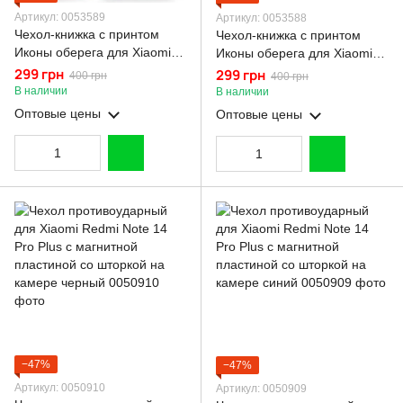
Артикул: 0053589
Артикул: 0053588
Чехол-книжка с принтом
Чехол-книжка с принтом
Иконы оберега для Xiaomi
Иконы оберега для Xiaomi
Redmi Note 14 Pro Plus с
Redmi Note 14 Pro Plus с
299 грн
299 грн
400 грн
400 грн
подставкой на сяоми редми
подставкой на сяоми редми
В наличии
В наличии
нот 14 про плюс черная gd1
нот 14 про плюс бордовая
Оптовые цены
Оптовые цены
gd1
−47%
−47%
Артикул: 0050910
Артикул: 0050909