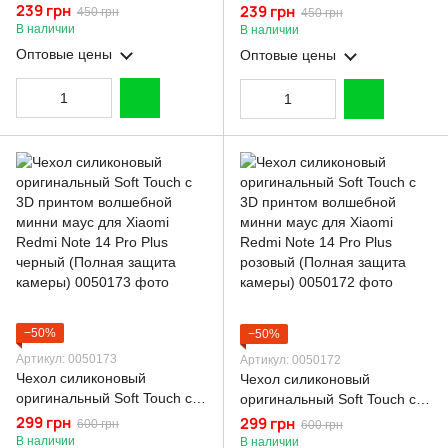
Plus с магнитной пластиной
Plus с магнитной пластиной
239 грн
239 грн
450 грн
450 грн
со шторкой на камере
со шторкой на камере
В наличии
В наличии
красный
зеленый
Оптовые цены
Оптовые цены
−50%
−50%
Артикул: 0050173
Артикул: 0050172
Чехол силиконовый
Чехол силиконовый
оригинальный Soft Touch с
оригинальный Soft Touch с
3D принтом волшебной
3D принтом волшебной
299 грн
299 грн
600 грн
600 грн
минни маус для Xiaomi
минни маус для Xiaomi
В наличии
В наличии