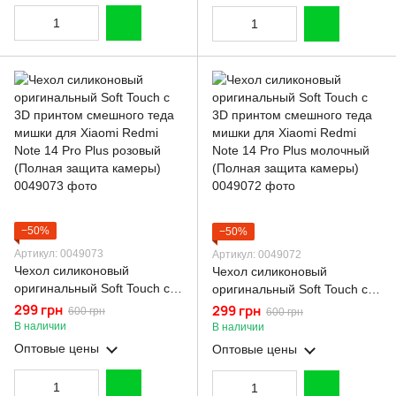
камеры)
−50%
−50%
Артикул: 0049073
Артикул: 0049072
Чехол силиконовый
Чехол силиконовый
оригинальный Soft Touch с
оригинальный Soft Touch с
3D принтом смешного теда
3D принтом смешного теда
299 грн
299 грн
600 грн
600 грн
мишки для Xiaomi Redmi
мишки для Xiaomi Redmi
В наличии
В наличии
Note 14 Pro Plus розовый
Note 14 Pro Plus молочный
Оптовые цены
Оптовые цены
(Полная защита камеры)
(Полная защита камеры)