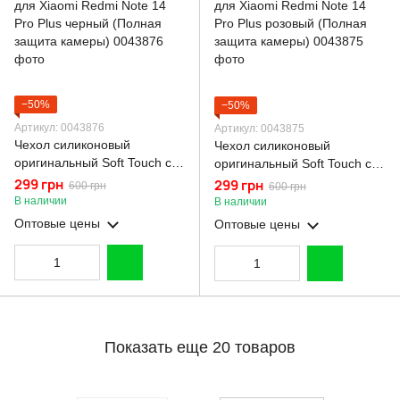
−50%
−50%
Артикул: 0043876
Артикул: 0043875
Чехол силиконовый
Чехол силиконовый
оригинальный Soft Touch с
оригинальный Soft Touch с
3D принтом милый мишка
3D принтом милый мишка
299 грн
299 грн
600 грн
600 грн
для Xiaomi Redmi Note 14
для Xiaomi Redmi Note 14
В наличии
В наличии
Pro Plus черный (Полная
Pro Plus розовый (Полная
Оптовые цены
Оптовые цены
защита камеры)
защита камеры)
Показать еще 20 товаров