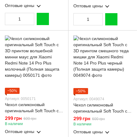
Redmi Note 14 Pro Plus
Redmi Note 14 Pro Plus
Оптовые цены
Оптовые цены
черный (Полная защита
розовый (Полная защита
камеры)
камеры)
−50%
−50%
Артикул: 0050171
Артикул: 0049074
Чехол силиконовый
Чехол силиконовый
оригинальный Soft Touch с
оригинальный Soft Touch с
3D принтом волшебной
3D принтом смешного теда
299 грн
299 грн
600 грн
600 грн
минни маус для Xiaomi
мишки для Xiaomi Redmi
В наличии
В наличии
Redmi Note 14 Pro Plus
Note 14 Pro Plus черный
Оптовые цены
Оптовые цены
молочный (Полная защита
(Полная защита камеры)