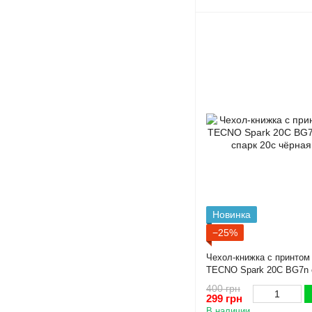
Новинка
−25%
Чехол-книжка с принтом
TECNO Spark 20C BG7n с
спарк 20с чёрная gd1
400 грн
299 грн
В наличии