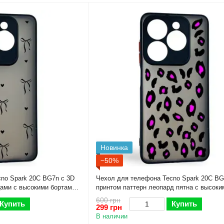
Новинка
−50%
no Spark 20C BG7n с 3D
Чехол для телефона Tecno Spark 20C BG
цами с высокими бортами
принтом паттерн леопард пятна с высоки
бортами черный
600 грн
Купить
Купить
299 грн
В наличии