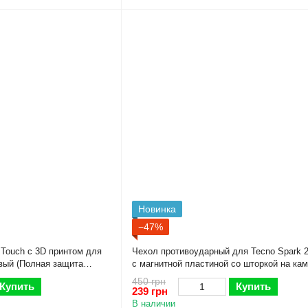
Новинка
−47%
 Touch с 3D принтом для
Чехол противоударный для Tecno Spark 
вый (Полная защита
с магнитной пластиной со шторкой на ка
зеленый
450 грн
Купить
Купить
239 грн
В наличии