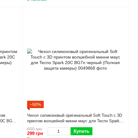
−50%
том
Чехол силиконовый оригинальный Soft Touch с 3D
20C BG7n
принтом волшебной минни маус для Tecno Spark
20C BG7n черный (Полная защита камеры)
600 грн
Купить
299 грн