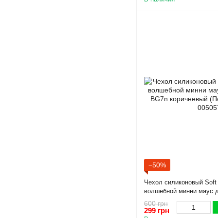
−50%
Чехол силиконовый Soft
волшебной минни маус д
коричневый (Полная защ
600 грн
299 грн