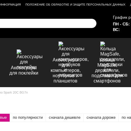
 ИНФОРМАЦИЯ
ПОЛОЖЕНИЕ ОБ ОБРАБОТКЕ И ЗАЩИТЕ ПЕРСОНАЛЬНЫХ ДАННЫХ
График р
ПН - СБ:
ВС:
Аксессуары
Кольца
для
MagSafe,
Аксессуары
компьютеров,
держатели,
для поклейки
ноутбуков и
подставки для
планшетов
смартфонов
no Spark 20C BG7n
овые
по популярности
сначала дешевле
сначала дороже
по н