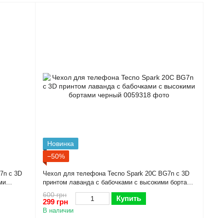
Новинка
−50%
7n с 3D
Чехол для телефона Tecno Spark 20C BG7n с 3D
ми
принтом лаванда с бабочками с высокими бортами
черный
600 грн
Купить
299 грн
В наличии