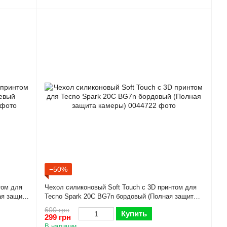
−50%
том для
Чехол силиконовый Soft Touch с 3D принтом для
ая защита
Tecno Spark 20C BG7n бордовый (Полная защита
камеры)
600 грн
Купить
299 грн
В наличии