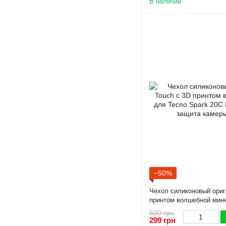
В наличии
−50%
Чехол силиконовый ориг
принтом волшебной минн
20C BG7n розовый (Полн
600 грн
299 грн