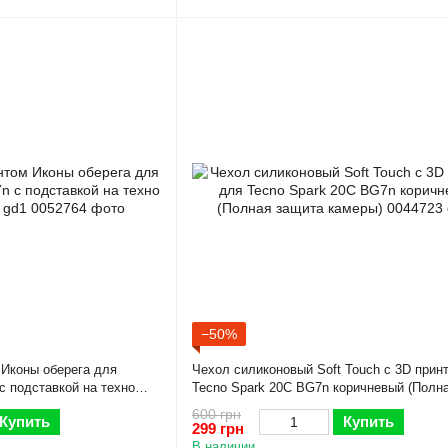
−50%
 Иконы оберега для
Чехол силиконовый Soft Touch с 3D прин
 подставкой на техно
Tecno Spark 20C BG7n коричневый (Полн
камеры)
600 грн
Купить
Купить
299 грн
В наличии