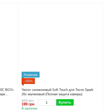
Новинка
−50%
20C BG7n
Чехол силиконовый Soft Touch для Tecno Spark
мере
20c малиновый (Полная защита камеры)
400 грн
Купить
199 грн
В наличии