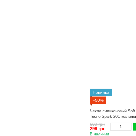
Новинка
−50%
Чехол силиконовый Soft
Tecno Spark 20C малино
камеры)
600 грн
299 грн
В наличии