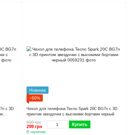
Новинка
−50%
7n с 3D
Чехол для телефона Tecno Spark 20C BG7n с 3D
ми
принтом звездочки с высокими бортами черный
600 грн
Купить
299 грн
В наличии