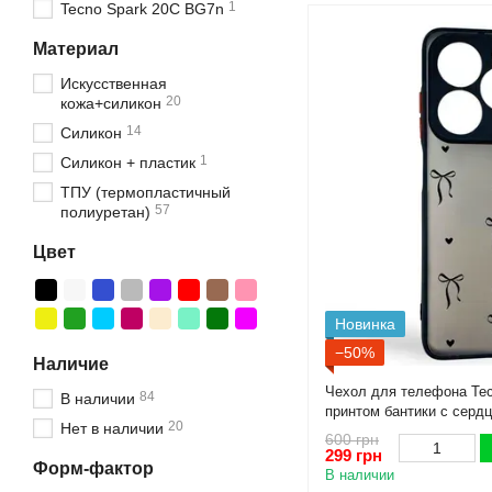
1
Tecno Spark 20C BG7n
Материал
Искусственная
20
кожа+силикон
14
Силикон
1
Силикон + пластик
ТПУ (термопластичный
57
полиуретан)
Цвет
Новинка
−50%
Наличие
Чехол для телефона Tec
84
В наличии
принтом бантики с серд
20
Нет в наличии
черный
600 грн
299 грн
Форм-фактор
В наличии