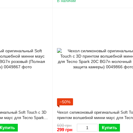
В наличии
−50%
инальный Soft Touch с 3D
Чехол силиконовый оригинальный Soft To
и маус для Tecno Spark
принтом волшебной минни маус для Tecn
ая защита камеры)
20C BG7n молочный (Полная защита кам
600 грн
Купить
Купить
299 грн