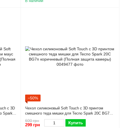
В наличии
−50%
uch с 3D
Чехол силиконовый Soft Touch с 3D принтом
o Spark
смешного теда мишки для Tecno Spark 20C BG7n
еры)
коричневый (Полная защита камеры)
600 грн
Купить
299 грн