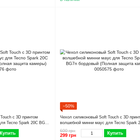
−50%
 Touch с 3D принтом
Чехол силиконовый Soft Touch с 3D прин
ля Tecno Spark 20C BG7n
волшебной минни маус для Tecno Spark 
ита камеры)
бордовый (Полная защита камеры)
600 грн
Купить
Купить
299 грн