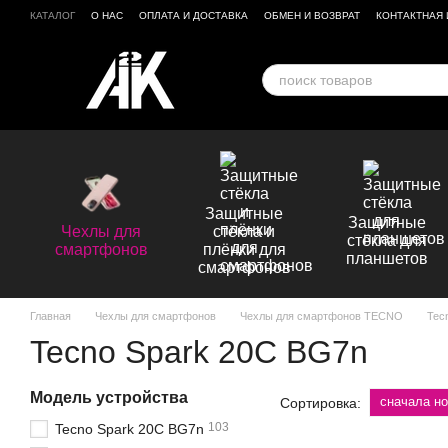
Перейти к основному контенту
КАТАЛОГ
О НАС
ОПЛАТА И ДОСТАВКА
ОБМЕН И ВОЗВРАТ
КОНТАКТНАЯ
БРЕНДЫ
ОТЗЫВЫ О МАГАЗИНЕ
Защитные
Защитные
Чехлы для
стёкла и
стёкла для
смартфонов
плёнки для
планшетов
смартфонов
Главная
Чехлы для смартфонов
Чехлы для смартфонов TECNO
Tec
Tecno Spark 20C BG7n
Модель устройства
сначала н
Сортировка:
103
Tecno Spark 20C BG7n