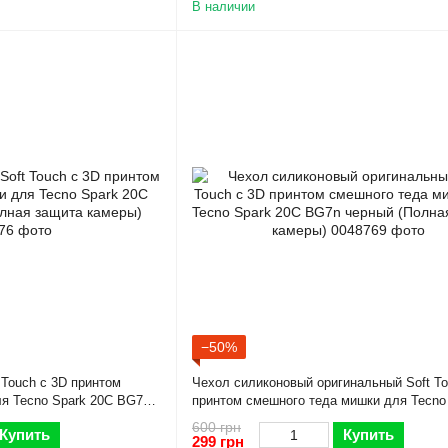
В наличии
−50%
 Touch с 3D принтом
Чехол силиконовый оригинальный Soft To
я Tecno Spark 20C BG7n
принтом смешного теда мишки для Tecno
а камеры)
20C BG7n черный (Полная защита камеры
600 грн
Купить
Купить
299 грн