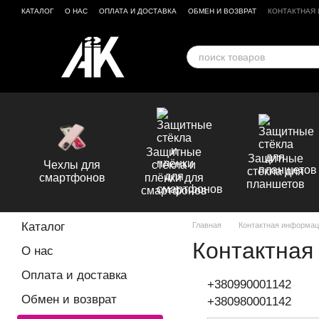
Перейти к основному контенту
КАТАЛОГ
О НАС
ОПЛАТА И ДОСТАВКА
ОБМЕН И ВОЗВРАТ
КОНТАКТНАЯ
БРЕНДЫ
ОТЗЫВЫ О МАГАЗИНЕ
Защитные
Защитные
Чехлы для
стёкла и
стёкла для
смартфонов
плёнки для
планшетов
смартфонов
Каталог
Главная
Контактная информа
Контактная
О нас
Оплата и доставка
+380990001142
Обмен и возврат
+380980001142