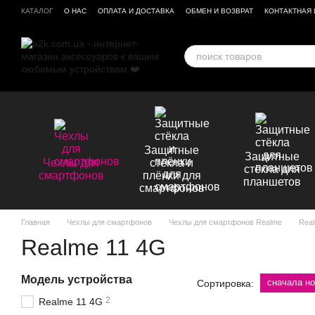
Перейти к основному контенту
КАТАЛОГ
О НАС
ОПЛАТА И ДОСТАВКА
ОБМЕН И ВОЗВРАТ
КОНТАКТНАЯ
БРЕНДЫ
ОТЗЫВЫ О МАГАЗИНЕ
Защитные
Защитные
Чехлы для
стёкла и
стёкла для
смартфонов
плёнки для
планшетов
смартфонов
Главная
Чехлы для смартфонов
Чехлы для смартфонов Realme
Real
Realme 11 4G
Модель устройства
сначала н
Сортировка:
2
Realme 11 4G