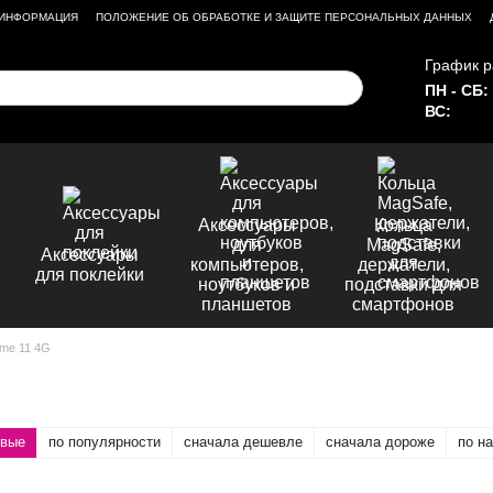
 ИНФОРМАЦИЯ
ПОЛОЖЕНИЕ ОБ ОБРАБОТКЕ И ЗАЩИТЕ ПЕРСОНАЛЬНЫХ ДАННЫХ
График р
ПН - СБ:
ВС:
Аксессуары
Кольца
для
MagSafe,
Аксессуары
компьютеров,
держатели,
для поклейки
ноутбуков и
подставки для
планшетов
смартфонов
me 11 4G
овые
по популярности
сначала дешевле
сначала дороже
по н