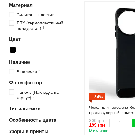
Материал
1
Силикон + пластик
ТПУ (термопластичный
1
полиуретан)
Цвет
Наличие
2
В наличии
Форм-фактор
Панель (Накладка на
−34%
2
корпус)
Чехол для телефона Re
Тип застежки
противоударный с высок
Особенность цвета
300 грн
199 грн
В наличии
Узоры и принты