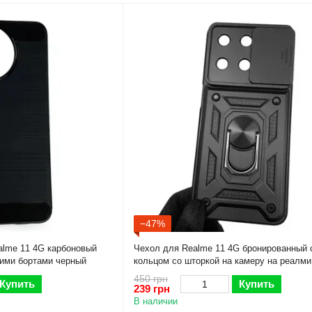
−47%
alme 11 4G карбоновый
Чехол для Realme 11 4G бронированный 
ими бортами черный
кольцом со шторкой на камеру на реалми
чёрный
450 грн
Купить
Купить
239 грн
В наличии