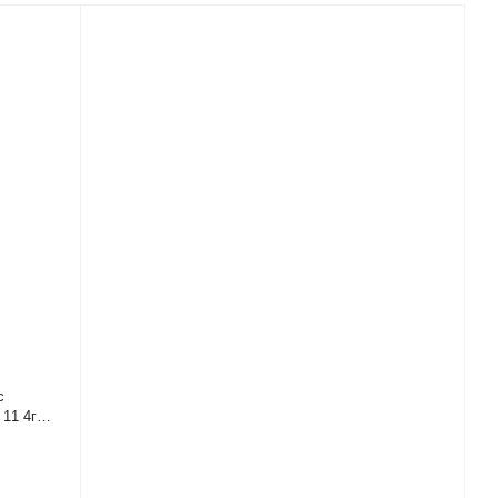
с
 11 4г