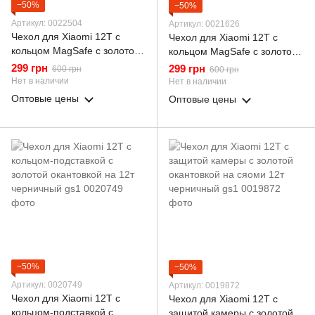
−50%
−50%
Артикул: 0022504
Артикул: 0021626
Чехол для Xiaomi 12T с
Чехол для Xiaomi 12T с
кольцом MagSafe с золотой
кольцом MagSafe с золотой
окантовкой на 12т
окантовкой на 12т
299 грн
299 грн
600 грн
600 грн
черничный gs1
черничный gs1
Нет в наличии
Нет в наличии
Оптовые цены
Оптовые цены
−50%
−50%
Артикул: 0020749
Артикул: 0019872
Чехол для Xiaomi 12T с
Чехол для Xiaomi 12T с
кольцом-подставкой с
защитой камеры с золотой