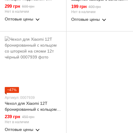
золотой окантовкой на 12т
окантовкой на сяоми 12т
299 грн
199 грн
600 грн
400 грн
черничный gs1
черничный gs1
Нет в наличии
Нет в наличии
Оптовые цены
Оптовые цены
−47%
Артикул: 0007939
Чехол для Xiaomi 12T
бронированный с кольцом
со шторкой на сяоми 12т
239 грн
450 грн
чёрный
Нет в наличии
Оптовые цены