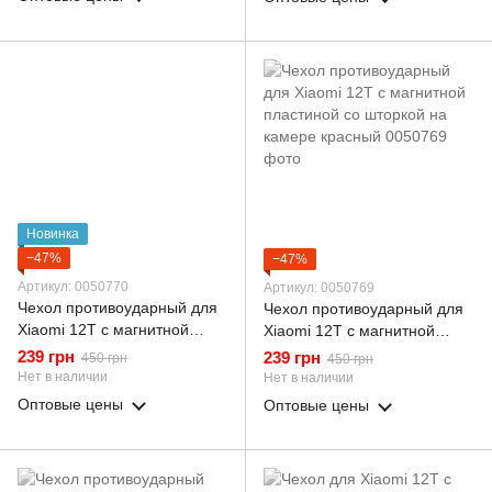
Новинка
−47%
−47%
Артикул: 0050770
Артикул: 0050769
Чехол противоударный для
Чехол противоударный для
Xiaomi 12T с магнитной
Xiaomi 12T с магнитной
пластиной со шторкой на
пластиной со шторкой на
239 грн
239 грн
450 грн
450 грн
камере синий
камере красный
Нет в наличии
Нет в наличии
Оптовые цены
Оптовые цены