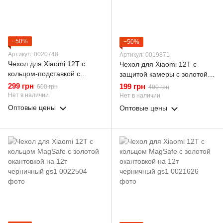
−50%
−50%
Артикул: 0020748
Артикул: 0019871
Чехол для Xiaomi 12T с
Чехол для Xiaomi 12T с
кольцом-подставкой с
защитой камеры с золотой
золотой окантовкой на 12т
окантовкой на сяоми 12т
299 грн
199 грн
600 грн
400 грн
пудровый gs1
пудровый gs1
Нет в наличии
Нет в наличии
Оптовые цены
Оптовые цены