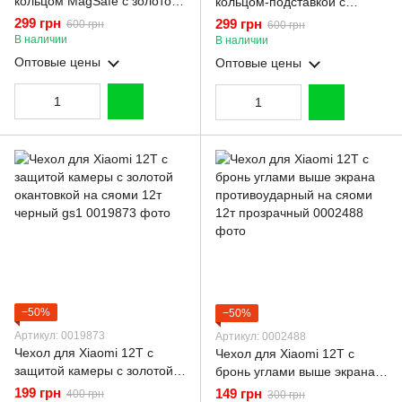
кольцом MagSafe с золотой
кольцом-подставкой с
окантовкой на 12т черный
золотой окантовкой на 12т
299 грн
299 грн
600 грн
600 грн
gs1
черный gs1
В наличии
В наличии
Оптовые цены
Оптовые цены
−50%
−50%
Артикул: 0019873
Артикул: 0002488
Чехол для Xiaomi 12T с
Чехол для Xiaomi 12T с
защитой камеры с золотой
бронь углами выше экрана
окантовкой на сяоми 12т
противоударный на сяоми
199 грн
149 грн
400 грн
300 грн