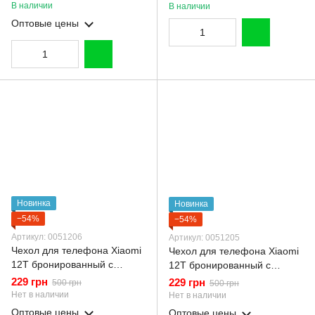
черный gs1
12т прозрачный
В наличии
В наличии
Оптовые цены
Новинка
Новинка
−54%
−54%
Артикул: 0051206
Артикул: 0051205
Чехол для телефона Xiaomi
Чехол для телефона Xiaomi
12T бронированный с
12T бронированный с
магнитным кольцом и
магнитным кольцом и
229 грн
229 грн
500 грн
500 грн
защитой камеры черный
защитой камеры темно-
Нет в наличии
Нет в наличии
синий
Оптовые цены
Оптовые цены