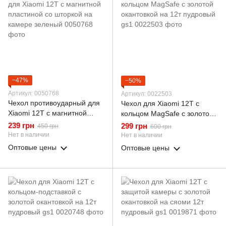
−47%
−50%
Артикул: 0050768
Артикул: 0022503
Чехол противоударный для
Чехол для Xiaomi 12T с
Xiaomi 12T с магнитной
кольцом MagSafe с золотой
пластиной со шторкой на
окантовкой на 12т пудровый
239 грн
299 грн
450 грн
600 грн
камере зеленый
gs1
Нет в наличии
Нет в наличии
Оптовые цены
Оптовые цены