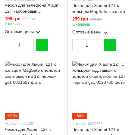
Чехол для телефона Xiaomi
Чехол для Xiaomi 12T с
12T карбоновый
кольцом MagSafe с золотой
противоударный с высокими
окантовкой на 12т черный
199 грн
299 грн
300 грн
600 грн
бортами черный
gs1
В наличии
В наличии
Оптовые цены
Оптовые цены
−50%
−50%
Артикул: 0021627
Артикул: 0020750
Чехол для Xiaomi 12T с
Чехол для Xiaomi 12T с