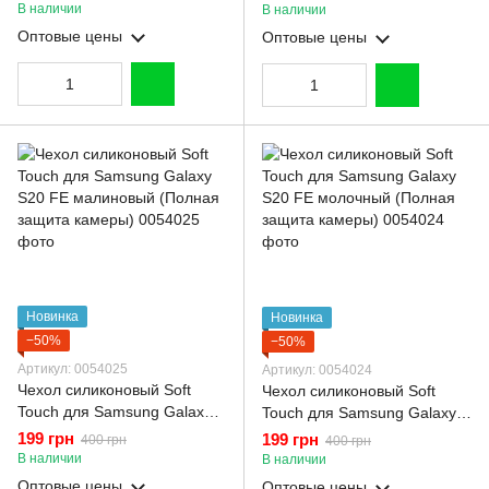
коричневый (Полная защита
бордовый (Полная защита
В наличии
В наличии
камеры)
камеры)
Оптовые цены
Оптовые цены
Новинка
Новинка
−50%
−50%
Артикул: 0054025
Артикул: 0054024
Чехол силиконовый Soft
Чехол силиконовый Soft
Touch для Samsung Galaxy
Touch для Samsung Galaxy
S20 FE малиновый (Полная
S20 FE молочный (Полная
199 грн
199 грн
400 грн
400 грн
защита камеры)
защита камеры)
В наличии
В наличии
Оптовые цены
Оптовые цены