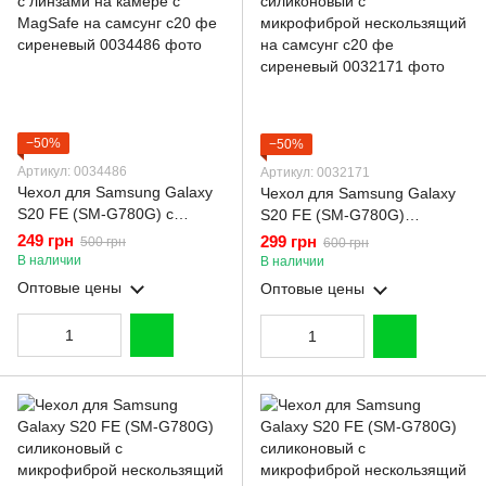
−50%
−50%
Артикул: 0034486
Артикул: 0032171
Чехол для Samsung Galaxy
Чехол для Samsung Galaxy
S20 FE (SM-G780G) с
S20 FE (SM-G780G)
линзами на камере с
силиконовый с
249 грн
299 грн
500 грн
600 грн
MagSafe на самсунг с20 фе
микрофиброй нескользящий
В наличии
В наличии
сиреневый
на самсунг с20 фе
Оптовые цены
Оптовые цены
сиреневый