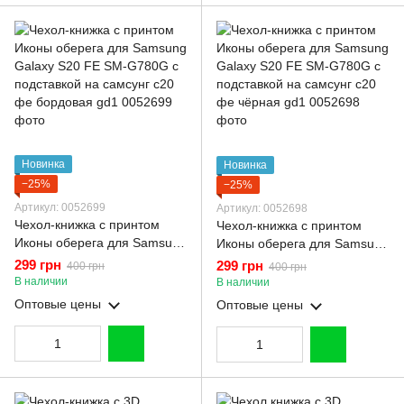
Новинка
Новинка
−25%
−25%
Артикул: 0052699
Артикул: 0052698
Чехол-книжка с принтом
Чехол-книжка с принтом
Иконы оберега для Samsung
Иконы оберега для Samsung
Galaxy S20 FE SM-G780G с
Galaxy S20 FE SM-G780G с
299 грн
299 грн
400 грн
400 грн
подставкой на самсунг с20
подставкой на самсунг с20
В наличии
В наличии
фе бордовая gd1
фе чёрная gd1
Оптовые цены
Оптовые цены