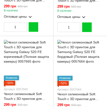
Touch с 3D принтом для
Touch с 3D принтом для
Samsung Galaxy S20 FE
Samsung Galaxy S20 FE
299 грн
299 грн
600 грн
600 грн
молочный (Полная защита
малиновый (Полная защита
В наличии
В наличии
камеры)
камеры)
Оптовые цены
Оптовые цены
Новинка
Новинка
−50%
−50%
Артикул: 0057665
Артикул: 0057664
Чехол силиконовый Soft
Чехол силиконовый Soft
Touch с 3D принтом для
Touch с 3D принтом для
Samsung Galaxy S20 FE
Samsung Galaxy S20 FE
299 грн
299 грн
600 грн
600 грн