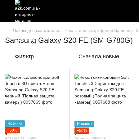
Чехлы для смартфонов
Чехлы для смартфонов Samsung
S
Samsung Galaxy S20 FE (SM-G780G)
Фильтр
Сначала новые
Новинка
Новинка
−50%
−50%
Артикул: 0057669
Артикул: 0057668