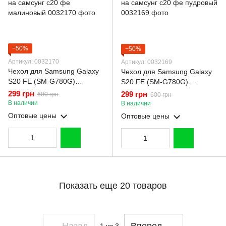
−50%
−50%
Артикул: 0032170
Артикул: 0032169
Чехол для Samsung Galaxy
Чехол для Samsung Galaxy
S20 FE (SM-G780G)
S20 FE (SM-G780G)
силиконовый с
силиконовый с
299 грн
299 грн
600 грн
600 грн
микрофиброй нескользящий
микрофиброй нескользящий
В наличии
В наличии
на самсунг с20 фе
на самсунг с20 фе пудровый
Оптовые цены
Оптовые цены
малиновый
Показать еще 20 товаров
Назад
Вперед