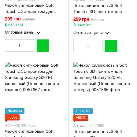
Чехол силиконовый Soft
Чехол силиконовый Soft
Touch с 3D принтом для
Touch с 3D принтом для
Samsung Galaxy S20 FE
Samsung Galaxy S20 FE
299 грн
299 грн
600 грн
600 грн
черный (Полная защита
розовый (Полная защита
В наличии
В наличии
камеры)
камеры)
Оптовые цены
Оптовые цены
Новинка
Новинка
−50%
−50%
Артикул: 0057667
Артикул: 0057666
Чехол силиконовый Soft
Чехол силиконовый Soft