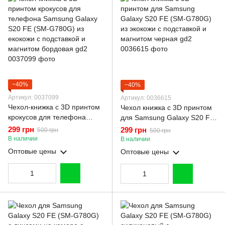
−40%
−40%
Артикул: 0037099
Артикул: 0036615
Чехол-книжка с 3D принтом
Чехол книжка с 3D принтом
крокусов для телефона
для Samsung Galaxy S20 FE
Samsung Galaxy S20 FE
(SM-G780G) из экокожи с
299 грн
299 грн
500 грн
500 грн
(SM-G780G) из екокожи с
подставкой и магнитом
В наличии
В наличии
подставкой и магнитом
черная gd2
Оптовые цены
Оптовые цены
бордовая gd2