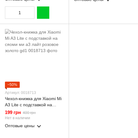
−50%
Артикул: 0018713
Чехол-книжка для Xiaomi Mi
A3 Lite с подставкой на
сяоми ми а3 лайт розовое
199 грн
400 грн
золото gd1
Нет в наличии
Оптовые цены