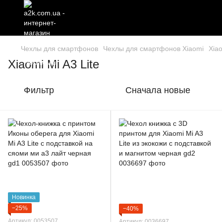
Чехлы для смартфонов
Чехлы для смартфонов Xiaomi
Xiao
Xiaomi Mi A3 Lite
Фильтр
Сначала новые
Новинка
−25%
−40%
Артикул: 0053507
Артикул: 0036697