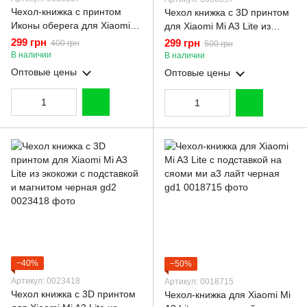
Чехол-книжка с принтом
Чехол книжка с 3D принтом
Иконы оберега для Xiaomi
для Xiaomi Mi A3 Lite из
Mi A3 Lite с подставкой на
экокожи с подставкой и
299 грн
299 грн
400 грн
500 грн
сяоми ми а3 лайт черная
магнитом черная gd2
В наличии
В наличии
gd1
Оптовые цены
Оптовые цены
−40%
−50%
Артикул: 0023418
Артикул: 0018715
Чехол книжка с 3D принтом
Чехол-книжка для Xiaomi Mi