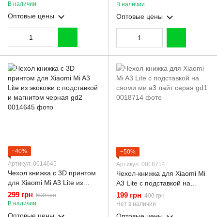
gd1
магнитом черная gd2
В наличии
В наличии
Оптовые цены
Оптовые цены
−40%
−50%
Артикул: 0014645
Артикул: 0018714
Чехол книжка с 3D принтом
Чехол-книжка для Xiaomi Mi
для Xiaomi Mi A3 Lite из
A3 Lite с подставкой на
экокожи с подставкой и
сяоми ми а3 лайт серая gd1
299 грн
199 грн
500 грн
400 грн
магнитом черная gd2
В наличии
Нет в наличии
Оптовые цены
Оптовые цены