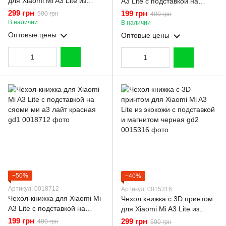
для Xiaomi Mi A3 Lite из
A3 Lite с подставкой на
экокожи с подставкой и
сяоми ми а3 лайт черная
299 грн
199 грн
500 грн
400 грн
магнитом черная gd2
gd1
В наличии
В наличии
Оптовые цены
Оптовые цены
−50%
−40%
Артикул: 0018712
Артикул: 0015316
Чехол-книжка для Xiaomi Mi
Чехол книжка с 3D принтом
A3 Lite с подставкой на
для Xiaomi Mi A3 Lite из
сяоми ми а3 лайт красная
экокожи с подставкой и
199 грн
299 грн
400 грн
500 грн