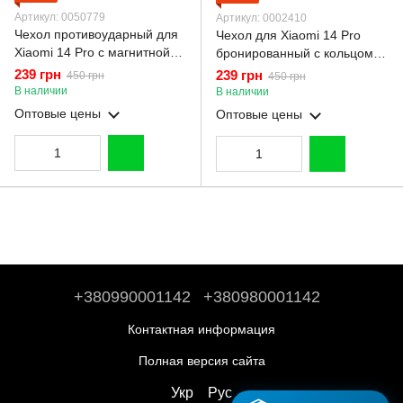
Артикул: 0050779
Артикул: 0002410
Чехол противоударный для
Чехол для Xiaomi 14 Pro
Xiaomi 14 Pro с магнитной
бронированный с кольцом
пластиной со шторкой на
подставкой со шторкой на
239 грн
239 грн
450 грн
450 грн
камере синий
сяоми 14 про чёрный
В наличии
В наличии
Оптовые цены
Оптовые цены
+380990001142
+380980001142
Контактная информация
Полная версия сайта
Укр
Рус