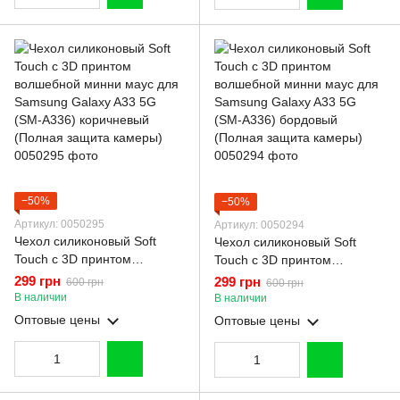
−50%
−50%
Артикул: 0050295
Артикул: 0050294
Чехол силиконовый Soft
Чехол силиконовый Soft
Touch с 3D принтом
Touch с 3D принтом
волшебной минни маус для
волшебной минни маус для
299 грн
299 грн
600 грн
600 грн
Samsung Galaxy A33 5G
Samsung Galaxy A33 5G
В наличии
В наличии
(SM-A336) коричневый
(SM-A336) бордовый
Оптовые цены
Оптовые цены
(Полная защита камеры)
(Полная защита камеры)