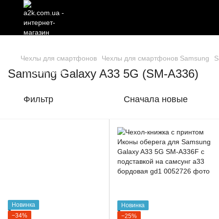
Чехлы для смартфонов
Чехлы для смартфонов Samsung
S
Samsung Galaxy A33 5G (SM-A336)
Фильтр
Сначала новые
Новинка
Новинка
−34%
−25%