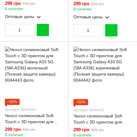
Samsung Galaxy A33 5G
Samsung Galaxy A33 5G
299 грн
299 грн
600 грн
600 грн
(SM-A336) черный (Полная
(SM-A336) розовый (Полная
В наличии
В наличии
защита камеры)
защита камеры)
Оптовые цены
Оптовые цены
−50%
−50%
Артикул: 0044443
Артикул: 0044442
Чехол силиконовый Soft
Чехол силиконовый Soft
Touch с 3D принтом для
Touch с 3D принтом для
Samsung Galaxy A33 5G
Samsung Galaxy A33 5G
299 грн
299 грн
600 грн
600 грн
(SM-A336) молочный
(SM-A336) коричневый
В наличии
В наличии