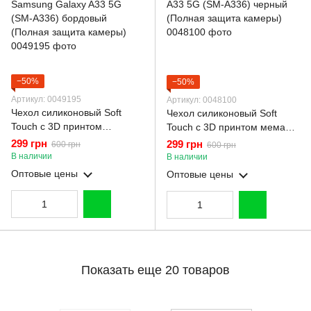
−50%
−50%
Артикул: 0049195
Артикул: 0048100
Чехол силиконовый Soft
Чехол силиконовый Soft
Touch с 3D принтом
Touch с 3D принтом мема
смешного теда мишки для
сибу для Samsung Galaxy
299 грн
299 грн
600 грн
600 грн
Samsung Galaxy A33 5G
A33 5G (SM-A336) черный
В наличии
В наличии
(SM-A336) бордовый
(Полная защита камеры)
Оптовые цены
Оптовые цены
(Полная защита камеры)
Показать еще 20 товаров