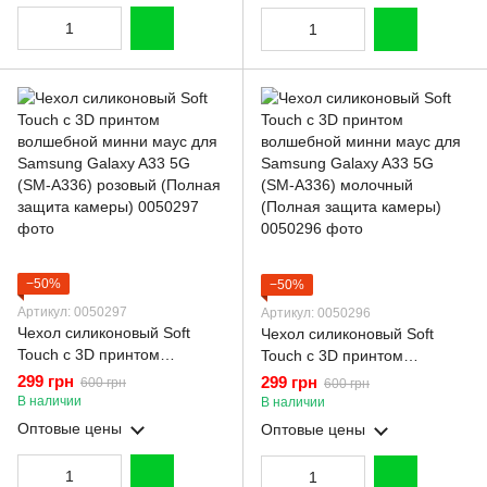
−50%
−50%
Артикул: 0050297
Артикул: 0050296
Чехол силиконовый Soft
Чехол силиконовый Soft
Touch с 3D принтом
Touch с 3D принтом
волшебной минни маус для
волшебной минни маус для
299 грн
299 грн
600 грн
600 грн
Samsung Galaxy A33 5G
Samsung Galaxy A33 5G
В наличии
В наличии
(SM-A336) розовый (Полная
(SM-A336) молочный
Оптовые цены
Оптовые цены
защита камеры)
(Полная защита камеры)