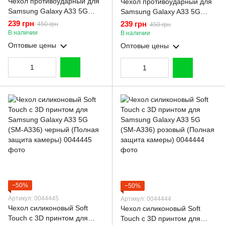
Чехол противоударный для
Чехол противоударный для
Samsung Galaxy A33 5G
Samsung Galaxy A33 5G
(SM-A336) с магнитной
(SM-A336) с магнитной
239 грн
239 грн
450 грн
450 грн
пластиной со шторкой на
пластиной со шторкой на
В наличии
В наличии
камере синий
камере красный
Оптовые цены
Оптовые цены
−50%
−50%
Артикул: 0044445
Артикул: 0044444
Чехол силиконовый Soft
Чехол силиконовый Soft
Touch с 3D принтом для
Touch с 3D принтом для