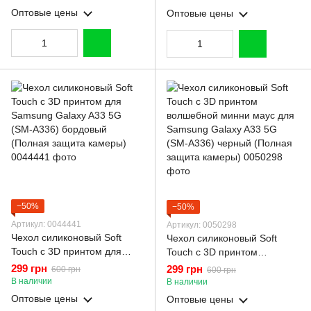
(Полная защита камеры)
(Полная защита камеры)
Оптовые цены
Оптовые цены
−50%
−50%
Артикул: 0044441
Артикул: 0050298
Чехол силиконовый Soft
Чехол силиконовый Soft
Touch с 3D принтом для
Touch с 3D принтом
Samsung Galaxy A33 5G
волшебной минни маус для
299 грн
299 грн
600 грн
600 грн
(SM-A336) бордовый
Samsung Galaxy A33 5G
В наличии
В наличии
(Полная защита камеры)
(SM-A336) черный (Полная
Оптовые цены
Оптовые цены
защита камеры)